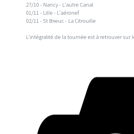
27/10 - Nancy - L'autre Canal
01/11 - Lille - L'aéronef
02/11 - St Brieuc - La Citrouille
L'intégralité de la tournée est à retrouver sur l
LE GROS RIFFIF
LE GRO
Christm