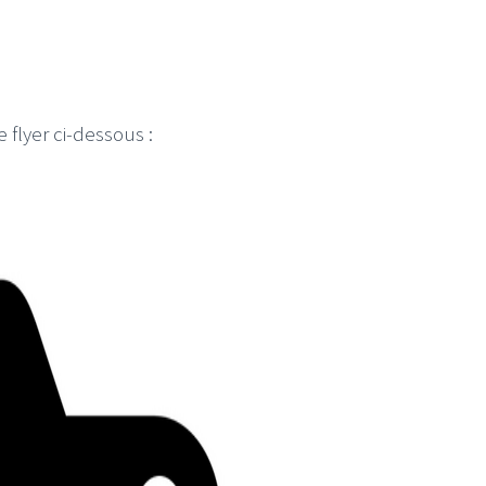
e flyer ci-dessous :
I
LE GROS RIFFIFI
S RIFFIFI –
LE GROS RIFFIFI – Su
as Riffifi 2025 !!!
The Covers !!!