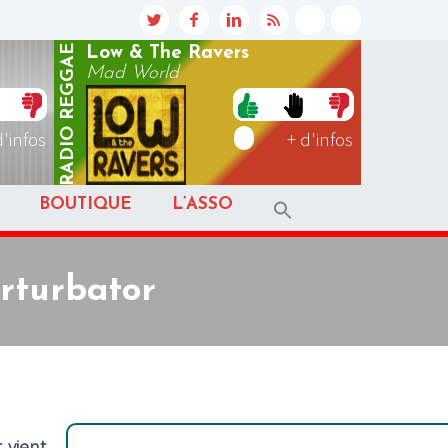
REGGAE
Low & The Ravers
Mad World
RADIO
d'infos
+ d'infos
BOUTIQUE
L’ASSO
erturbator
 vient