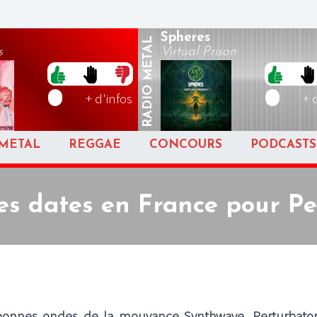
Spheres
METAL
s
Virtual Prison
RADIO
+ d'infos
+ 
METAL
REGGAE
CONCOURS
PODCASTS
es dates en France pour P
 bonnes ondes de la mouvance Synthwave, Perturbator