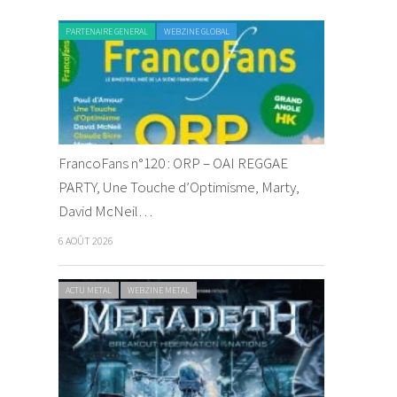
PARTENAIRE GENERAL
WEBZINE GLOBAL
FrancoFans n°120 : ORP – OAI REGGAE
PARTY, Une Touche d’Optimisme, Marty,
David McNeil…
6 AOÛT 2026
ACTU METAL
WEBZINE METAL