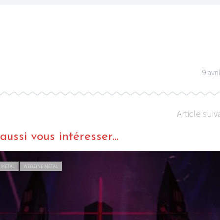
9 avri
Article suiv
ussi vous intéresser...
 METAL
WEBZINE METAL