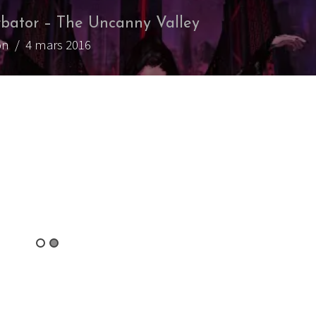
rbator – The Uncanny Valley
on
/ 4 mars 2016