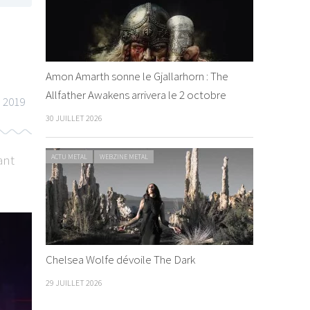
Amon Amarth sonne le Gjallarhorn : The
Allfather Awakens arrivera le 2 octobre
l 2019
30 JUILLET 2026
ant
ACTU METAL
WEBZINE METAL
ACTU METAL
WEBZINE METAL
LIVE REPORT METAL
Chelsea Wolfe dévoile The Dark
29 JUILLET 2026