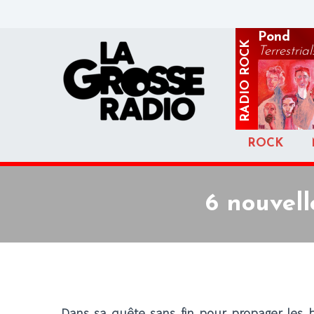
Pond
ROCK
Terrestrial
RADIO
ROCK
6 nouvell
Dans sa quête sans fin pour propager les