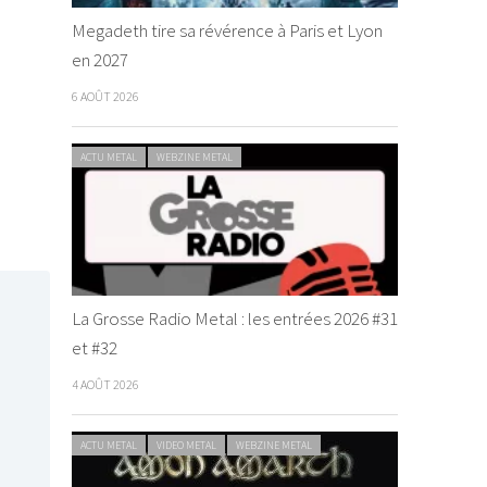
Megadeth tire sa révérence à Paris et Lyon
en 2027
6 AOÛT 2026
ACTU METAL
WEBZINE METAL
La Grosse Radio Metal : les entrées 2026 #31
et #32
4 AOÛT 2026
ACTU METAL
VIDEO METAL
WEBZINE METAL