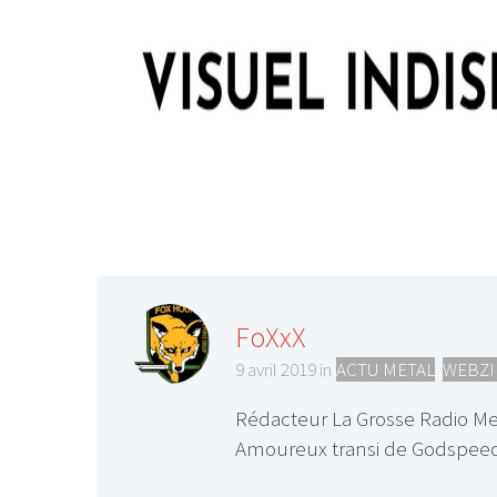
FoXxX
9 avril 2019 in
ACTU METAL
,
WEBZI
Rédacteur La Grosse Radio Meta
Amoureux transi de Godspeed