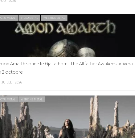
 AOÛT 2026
ACTU METAL
VIDEO METAL
WEBZINE METAL
mon Amarth sonne le Gjallarhorn : The Allfather Awakens arrivera
e 2 octobre
0 JUILLET 2026
ACTU METAL
WEBZINE METAL