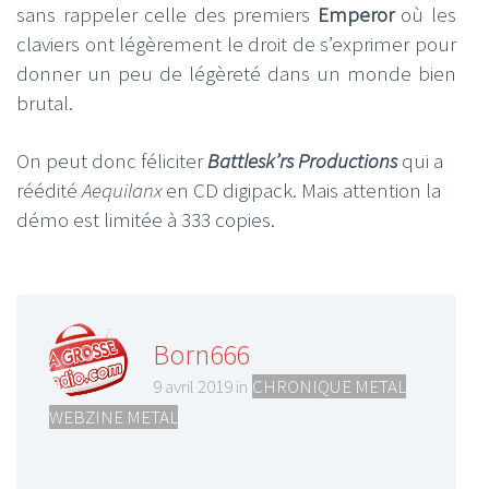
sans rappeler celle des premiers
Emperor
où les
claviers ont légèrement le droit de s’exprimer pour
donner un peu de légèreté dans un monde bien
brutal.
On peut donc féliciter
Battlesk’rs Productions
qui a
réédité
Aequilanx
en CD digipack. Mais attention la
démo est limitée à 333 copies.
Born666
9 avril 2019 in
CHRONIQUE METAL
,
WEBZINE METAL