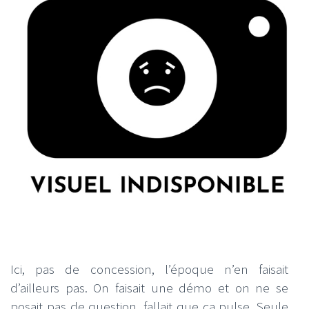
Ici, pas de concession, l’époque n’en faisait
d’ailleurs pas. On faisait une démo et on ne se
posait pas de question, fallait que ça pulse. Seule