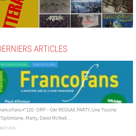
DERNIERS ARTICLES
PARTENAIRE GENERAL
WEBZINE GLOBAL
rancoFans n°120 : ORP – OAI REGGAE PARTY, Une Touche
’Optimisme, Marty, David McNeil…
 AOÛT 2026