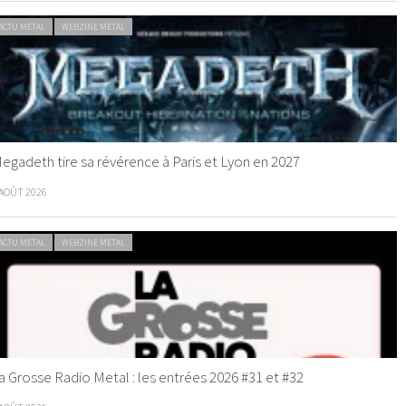
ACTU METAL
WEBZINE METAL
egadeth tire sa révérence à Paris et Lyon en 2027
 AOÛT 2026
ACTU METAL
WEBZINE METAL
a Grosse Radio Metal : les entrées 2026 #31 et #32