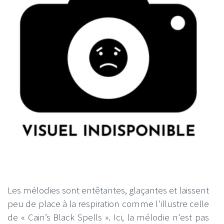
Les mélodies sont entêtantes, glaçantes et laissent
peu de place à la respiration comme l'illustre celle
de « Cain’s Black Spells ». Ici, la mélodie n'est pas