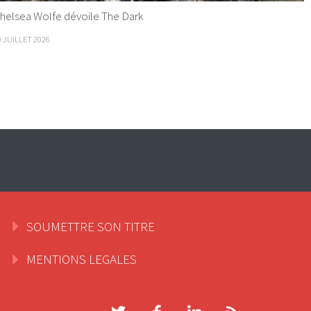
helsea Wolfe dévoile The Dark
9 JUILLET 2026
SOUMETTRE SON TITRE
MENTIONS LEGALES