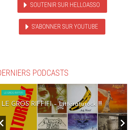
SOUTENIR SUR HELLOASSO
S'ABONNER SUR YOUTUBE
DERNIERS PODCASTS
LE GROS RIFFIFI
ttératurock !!!
LE GROS RIFFIFI – S