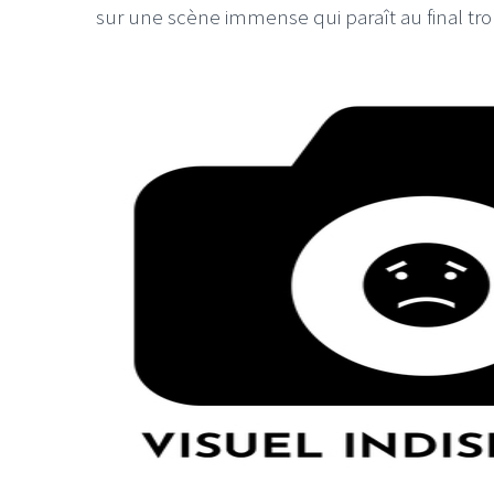
sur une scène immense qui paraît au final trop
LE GROS RIFFIFI
LE GROS R
Christmas R