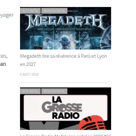
ACTU METAL
WEBZINE METAL
oyager
tes,
Megadeth tire sa révérence à Paris et Lyon
an
en 2027
6 AOÛT 2026
ACTU METAL
WEBZINE METAL