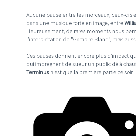
Aucune pause entre les morceaux, ceux-ci s’e
dans une musique forte en image, entre
Will
Heureusement, de rares moments nous perme
l’interprétation de "Grimoire Blanc", mais auss
Ces pauses donnent encore plus d’impact quand
qui imprègnent de sueur un public déjà chauffé
Terminus
n’est que la première partie ce soir.