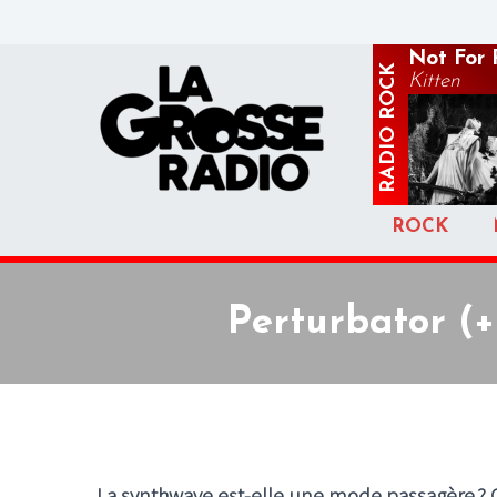
Not For 
ROCK
Kitten
RADIO
ROCK
Perturbator (+
La synthwave est-elle une mode passagère ? 