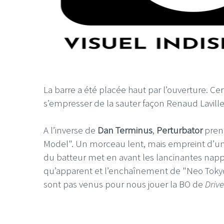
La barre a été placée haut par l’ouverture. Cert
s’empresser de la sauter façon Renaud Laville
A l’inverse de
Dan Terminus
,
Perturbator
pren
Model". Un morceau lent, mais empreint d’une
du batteur met en avant les lancinantes napp
qu’apparent et l’enchaînement de "Neo Tokyo
sont pas venus pour nous jouer la BO de
Drive