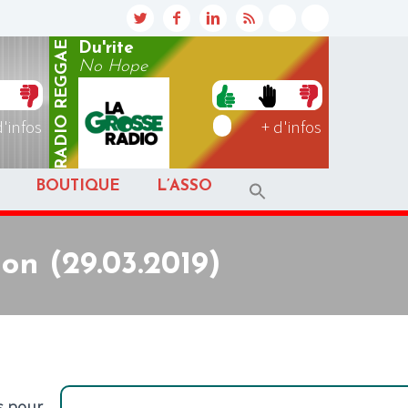
REGGAE
Du'rite
No Hope
RADIO
d'infos
+ d'infos
BOUTIQUE
L’ASSO
on (29.03.2019)
s pour