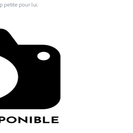
 petite pour lui.
LE GROS RIFFIFI
IFFIFI –
LE GROS RIFFIFI – Surfin
iffifi 2025 !!!
The Covers !!!