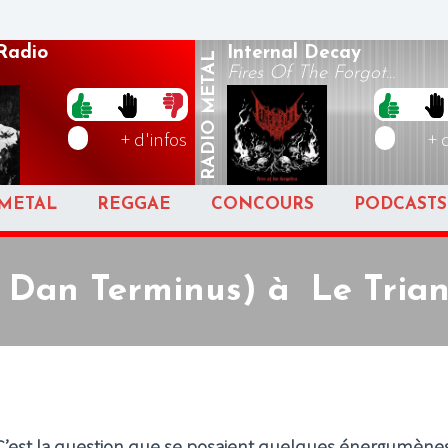
Radio
Internal Decay
METAL
Fires Of The Forgot...
RADIO
+ d'infos
+ 
METAL
REGGAE
CONCOURS
PODCASTS
 Dan Terminus) à Le Trian
C’est la question que se posaient quelques énergumène