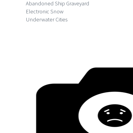
Abandoned Ship Graveyard
Electronic Snow
Underwater Cities