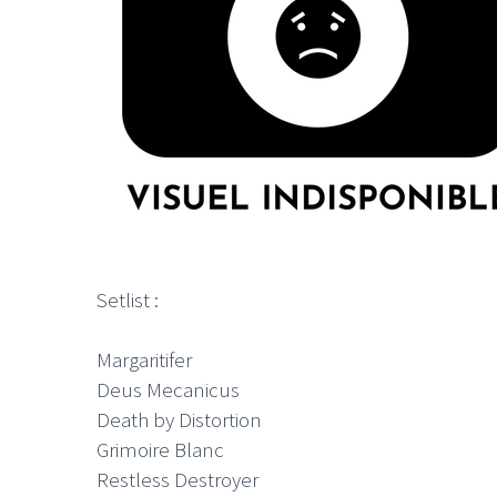
Setlist :
Margaritifer
Deus Mecanicus
Death by Distortion
Grimoire Blanc
Restless Destroyer