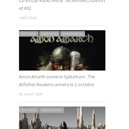
La Grosse Radio Metal : les entrées 2026 #31
et #32
4 AOÛT 2026
ACTU METAL
VIDEO METAL
WEBZINE METAL
Amon Amarth sonne le Gjallarhorn : The
Allfather Awakens arrivera le 2 octobre
30 JUILLET 2026
ACTU METAL
WEBZINE METAL