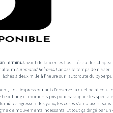
an Terminus
avant de lancer les hostilités sur les chapea
er album
Automated Refrains
. Car pas le temps de niaiser
lâchés à deux mille à l’heure sur l’autoroute du cyberpu
nt, il est impressionnant d'observer à quel point celui-c
re headbang et moments pris pour haranguer les spectate
umières agressent les yeux, les corps s’embrasent sans
ma de mouvements incessants. Et tout ça dirigé par un 