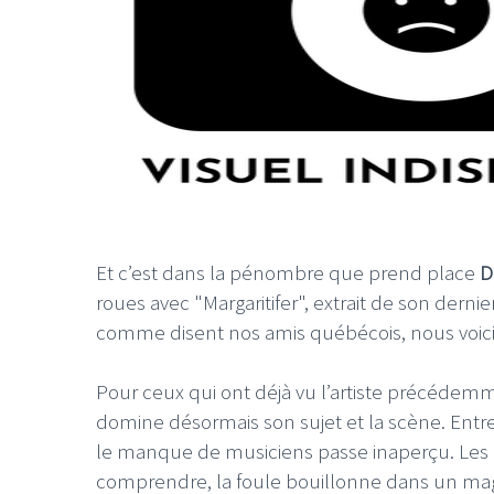
Et c’est dans la pénombre que prend place
D
roues avec "Margaritifer", extrait de son derni
comme disent nos amis québécois, nous voici 
Pour ceux qui ont déjà vu l’artiste précédemme
domine désormais son sujet et la scène. Ent
le manque de musiciens passe inaperçu. Les l
comprendre, la foule bouillonne dans un mag