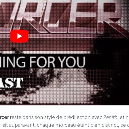
I
LE GROS RIFFIFI
S RIFFIFI – Surfin’
LE GROS RIFFIFI –
ers !!!
Littératurock !!!
rcer
reste dans son style de prédilection avec
Zenith
, et 
 fait auparavant, chaque morceau étant bien distinct, ce q