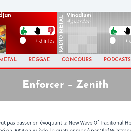
djan
Vinodium
METAL
Aguardan
RADIO
+ d'infos
+ 
METAL
REGGAE
CONCOURS
PODCASTS
Enforcer – Zenith
peut pas passer en évoquant la New Wave Of Traditional H
ormé en 2004 en Suède, le quatuor mené par Olof Wikstran