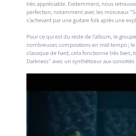
très appréciable. Evidemment, nous retrouvon
perfection, notamment avec les morceaux "Sea
s’achevant par une guitare folk après une exp
Pour ce qui est du reste de l’album, le groupe
nombreuses compositions en mid-tempo ; le 
classique de hard, cela fonctionne très bie
Darkness" avec un synthétiseur aux sonorités d