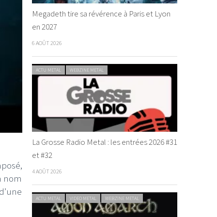
Megadeth tire sa révérence à Paris et Lyon
en 2027
6 AOÛT 2026
ACTU METAL
WEBZINE METAL
La Grosse Radio Metal : les entrées 2026 #31
p
et #32
mposé,
4 AOÛT 2026
on nom
 d’une
ACTU METAL
VIDEO METAL
WEBZINE METAL