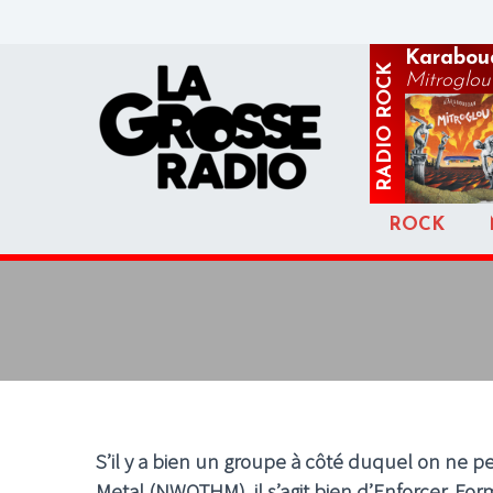
Karabou
ROCK
Mitroglou
RADIO
ROCK
S’il y a bien un groupe à côté duquel on ne 
Metal (NWOTHM), il s’agit bien d’Enforcer. F