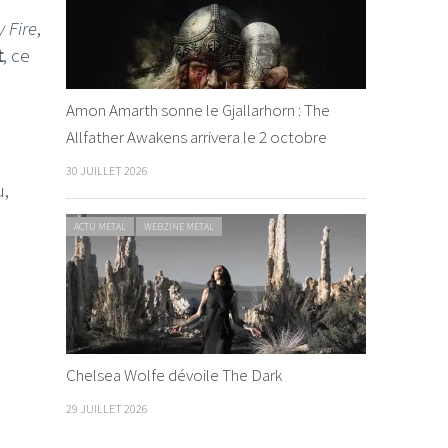
y Fire
,
t
, ce
Amon Amarth sonne le Gjallarhorn : The
Allfather Awakens arrivera le 2 octobre
30 JUILLET 2026
u,
ACTU METAL
WEBZINE METAL
Chelsea Wolfe dévoile The Dark
29 JUILLET 2026