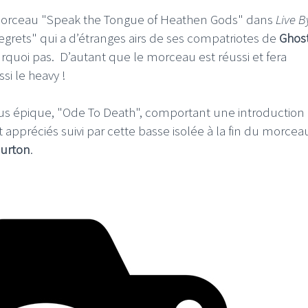
e morceau "Speak the Tongue of Heathen Gods" dans
Live B
egrets" qui a d’étranges airs de ses compatriotes de
Ghos
urquoi pas. D’autant que le morceau est réussi et fera
ssi le heavy !
us épique, "Ode To Death", comportant une introduction
rt appréciés suivi par cette basse isolée à la fin du morcea
Burton
.