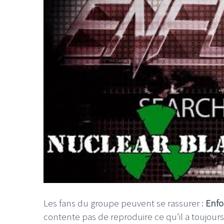
LE GROS RIFFIFI
LE GROS RIFFIF
LE GROS RIFFIFI –
LE GRO
Christmas Riffifi 2025 !!!
The Cov
Les fans du groupe peuvent se rassurer :
Enfo
contente pas de reproduire ce qu’il a toujours