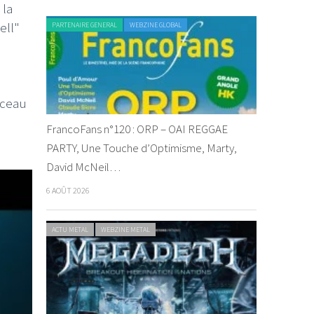
 la
ell"
PARTENAIRE GENERAL
WEBZINE GLOBAL
rceau
FrancoFans n°120 : ORP – OAI REGGAE
PARTY, Une Touche d’Optimisme, Marty,
David McNeil…
6 AOÛT 2026
ACTU METAL
WEBZINE METAL