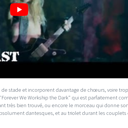
de stade et incorporent davantage de chœurs, voire tro
on "Forever We Workship the Dark" qui est parfaitement co
hant très bien trouvé, ou encore le morceau qui donne s
s absolument dantesques, et au triolet durant les couplets