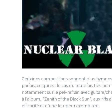
Certaines compositions sonnent plus hymnes 
parfois; ce qui est le cas du toutefois très b
notamment sur le pré-refrain avec guitare/c
à l’album, "Zenith of the Black Sun", aux riff
efficacité et d’une lourdeur exemplaire.