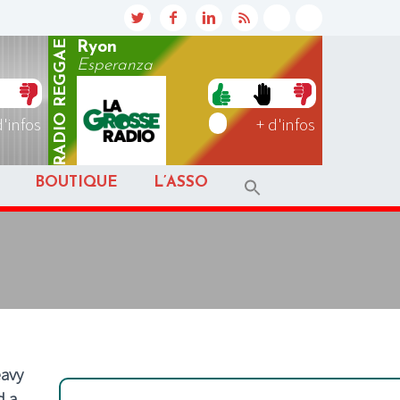
REGGAE
Ryon
Esperanza
RADIO
d'infos
+ d'infos
BOUTIQUE
L’ASSO
eavy
d a