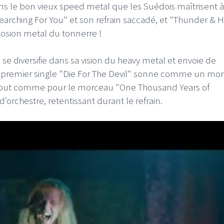
s le bon vieux speed metal que les Suédois maîtrisent à
rching For You" et son refrain saccadé, et "Thunder & H
losion metal du tonnerre !
 se diversifie dans sa vision du heavy metal et envoie de
premier single "Die For The Devil" sonne comme un mo
n, tout comme pour le morceau "One Thousand Years of
’orchestre, retentissant durant le refrain.