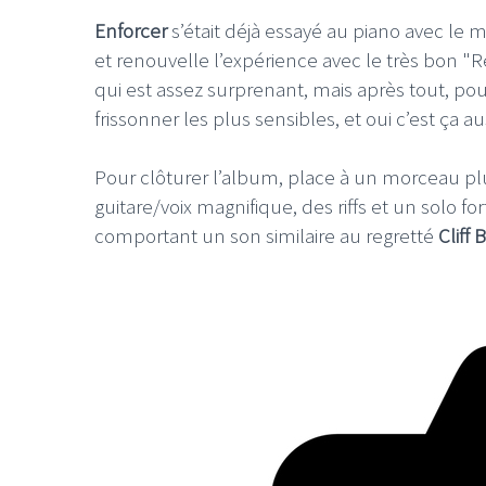
Enforcer
s’était déjà essayé au piano avec l
et renouvelle l’expérience avec le très bon "R
qui est assez surprenant, mais après tout, po
frissonner les plus sensibles, et oui c’est ça au
Pour clôturer l’album, place à un morceau pl
guitare/voix magnifique, des riffs et un solo fo
comportant un son similaire au regretté
Cliff 