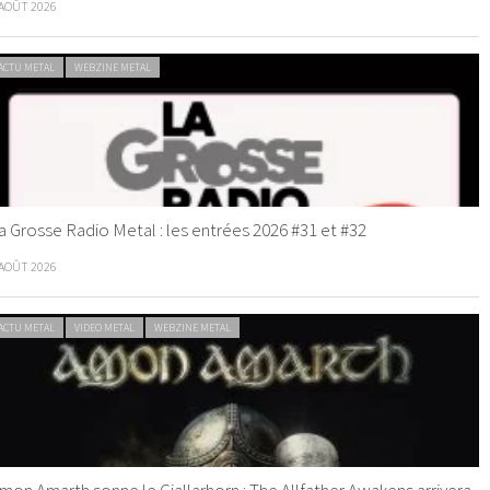
 AOÛT 2026
ACTU METAL
WEBZINE METAL
a Grosse Radio Metal : les entrées 2026 #31 et #32
 AOÛT 2026
ACTU METAL
VIDEO METAL
WEBZINE METAL