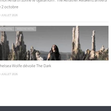
mon Amarth sonne le Gjallarhorn : The Allfather Awakens arrivera
e 2 octobre
0 JUILLET 2026
ACTU METAL
WEBZINE METAL
helsea Wolfe dévoile The Dark
9 JUILLET 2026