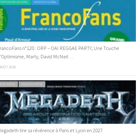
PARTENAIRE GENERAL
WEBZINE GLOBAL
rancoFans n°120 : ORP – OAI REGGAE PARTY, Une Touche
’Optimisme, Marty, David McNeil…
 AOÛT 2026
ACTU METAL
WEBZINE METAL
egadeth tire sa révérence à Paris et Lyon en 2027