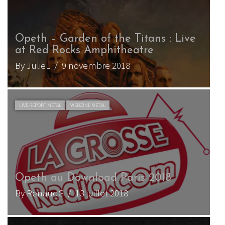
Opeth – Garden of the Titans : Live
at Red Rocks Amphitheatre
By JulieL
/ 9 novembre 2018
LIVE REPORT METAL
WEBZINE METAL
Opeth au Download Paris 2018
By RenaudG
/ 13 juillet 2018