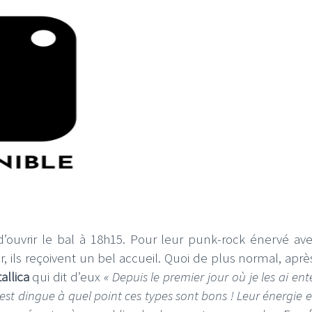
 d’ouvrir le bal à 18h15. Pour leur punk-rock énervé av
 ils reçoivent un bel accueil. Quoi de plus normal, après
allica
qui dit d’eux
« Depuis le premier jour où je les ai en
st dingue à quel point ces types sont bons ! Leur énergie 