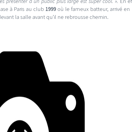
les présenter à un public plus large est super cool. ».
En eff
ase à Paris au club
1999
où le fameux batteur, arrivé en 
 devant la salle avant qu’il ne rebrousse chemin.