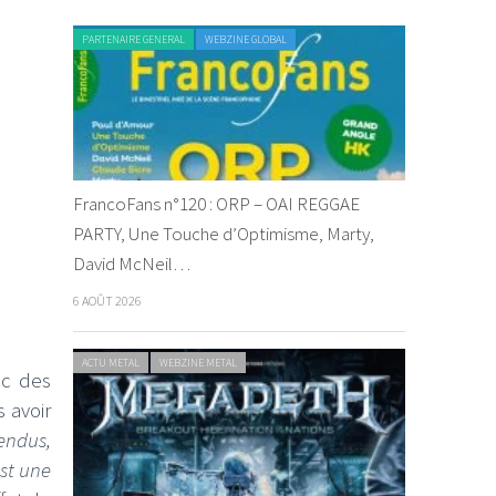
PARTENAIRE GENERAL
WEBZINE GLOBAL
FrancoFans n°120 : ORP – OAI REGGAE
PARTY, Une Touche d’Optimisme, Marty,
David McNeil…
6 AOÛT 2026
ACTU METAL
WEBZINE METAL
ec des
 avoir
tendus,
est une