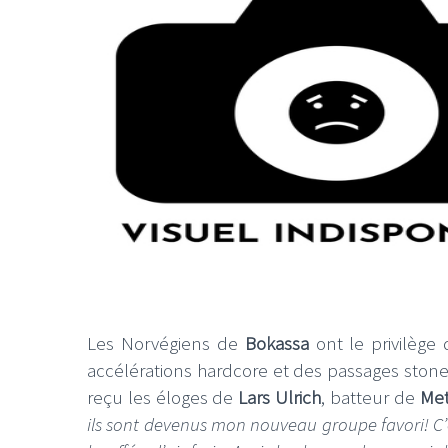
Les Norvégiens de
Bokassa
ont le privilège
accélérations hardcore et des passages stoner,
reçu les éloges de
Lars Ulrich
, batteur de
Met
ils sont devenus mon nouveau groupe favori! C’e