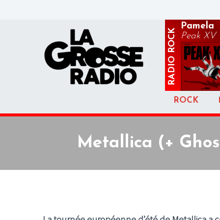
Pamela
ROCK
Peak XV
RADIO
ROCK
Metallica (+ Ghos
La tournée européenne d’été de Metallica a 