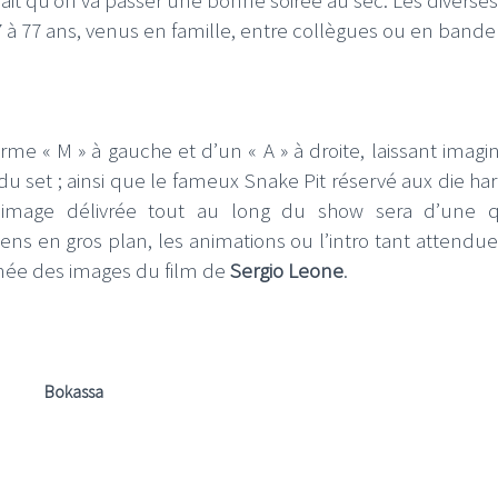
 7 à 77 ans, venus en famille, entre collègues ou en bande
 « M » à gauche et d’un « A » à droite, laissant imagin
I
LE GROS RIFFIFI
 du set ; ainsi que le fameux Snake Pit réservé aux die har
S RIFFIFI – Surfin’
LE GROS RIFFIFI –
’image délivrée tout au long du show sera d’une q
ers !!!
Littératurock !!!
ns en gros plan, les animations ou l’intro tant attendue
e des images du film de
Sergio Leone
.
Bokassa