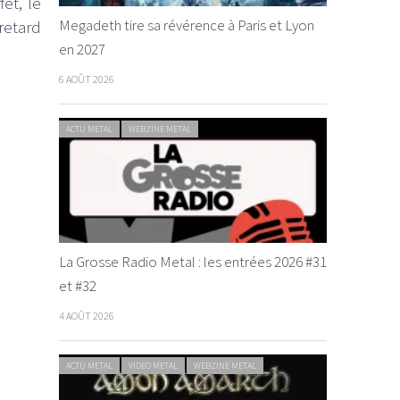
et, le
Megadeth tire sa révérence à Paris et Lyon
retard
en 2027
6 AOÛT 2026
ACTU METAL
WEBZINE METAL
La Grosse Radio Metal : les entrées 2026 #31
et #32
4 AOÛT 2026
ACTU METAL
VIDEO METAL
WEBZINE METAL