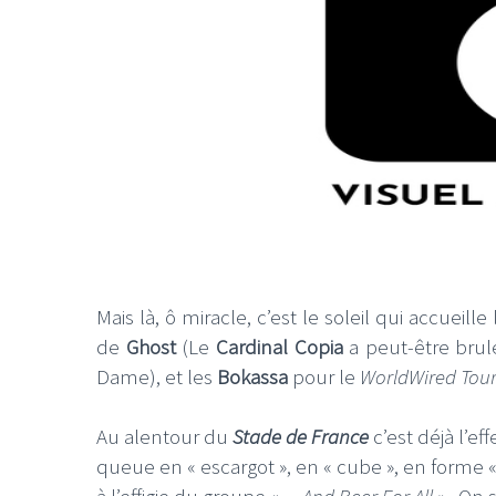
Mais là, ô miracle, c’est le soleil qui accue
de
Ghost
(Le
Cardinal Copia
a peut-être brulé
Dame), et les
Bokassa
pour le
WorldWired Tou
Au alentour du
Stade de France
c’est déjà l’eff
queue en « escargot », en « cube », en forme « 
à l’effigie du groupe
«… And Beer For All »
. On 