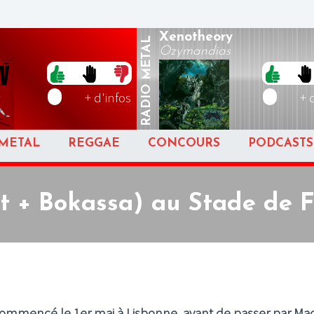
Xenotheory
METAL
Ozymandias
RADIO
+ d'infos
+ 
METAL
REGGAE
CONCOURS
PODCASTS
t + Bokassa) au Stade de F
commencé le 1er mai à Lisbonne, avant de passer par Mad