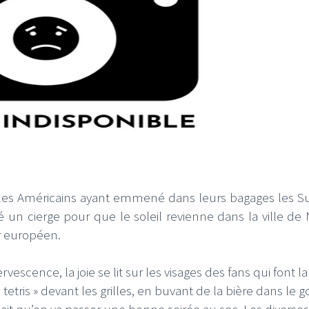
ille les Américains ayant emmené dans leurs bagages les S
 un cierge pour que le soleil revienne dans la ville de 
r
européen.
ervescence, la joie se lit sur les visages des fans qui font la
tetris » devant les grilles, en buvant de la bière dans le 
sait qu’on va passer une bonne soirée au sec. Les diverses