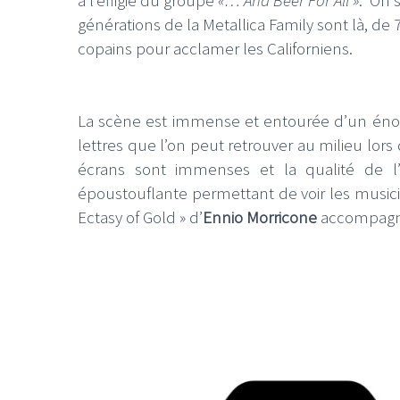
générations de la Metallica Family sont là, de
copains pour acclamer les Californiens.
La scène est immense et entourée d’un énorme
LE GROS RIFFIFI
LE GROS RIFFIF
lettres que l’on peut retrouver au milieu lors
LE GROS RIFFIFI –
LE GRO
écrans sont immenses et la qualité de l
Christmas Riffifi 2025 !!!
The Cov
époustouflante permettant de voir les musicie
Ectasy of Gold » d’
Ennio Morricone
accompagné