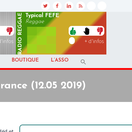
REGGAE
Typical FEFE
Reggae
RADIO
d'infos
+ d'infos
BOUTIQUE
L’ASSO
rance (12.05 2019)
rid et