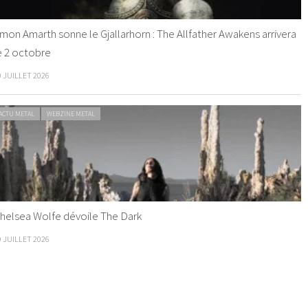
mon Amarth sonne le Gjallarhorn : The Allfather Awakens arrivera
e 2 octobre
0 JUILLET 2026
ACTU METAL
WEBZINE METAL
helsea Wolfe dévoile The Dark
9 JUILLET 2026