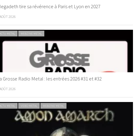
egadeth tire sa révérence à Paris et Lyon en 2027
 AOÛT 2026
ACTU METAL
WEBZINE METAL
a Grosse Radio Metal : les entrées 2026 #31 et #32
 AOÛT 2026
ACTU METAL
VIDEO METAL
WEBZINE METAL