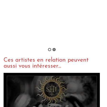
ACTU METAL
WEBZINE METAL
“All Out Life” : Slipknot dévoile un
nouveau morceau et un clip !
By XCollard
/ 2 novembre 2018
Ces artistes en relation peuvent
aussi vous intéresser...