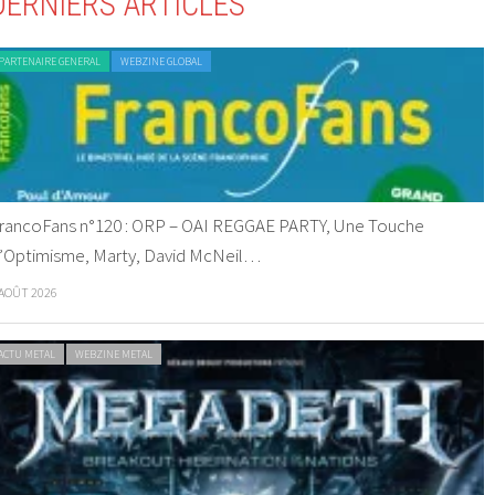
DERNIERS ARTICLES
PARTENAIRE GENERAL
WEBZINE GLOBAL
rancoFans n°120 : ORP – OAI REGGAE PARTY, Une Touche
’Optimisme, Marty, David McNeil…
 AOÛT 2026
ACTU METAL
WEBZINE METAL