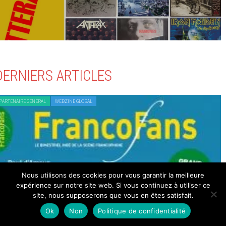
DERNIERS ARTICLES
PARTENAIRE GENERAL
WEBZINE GLOBAL
rancoFans n°120 : ORP – OAI REGGAE PARTY, Une Touche
Nous utilisons des cookies pour vous garantir la meilleure
expérience sur notre site web. Si vous continuez à utiliser ce
’Optimisme, Marty, David McNeil…
site, nous supposerons que vous en êtes satisfait.
 AOÛT 2026
Ok
Non
Politique de confidentialité