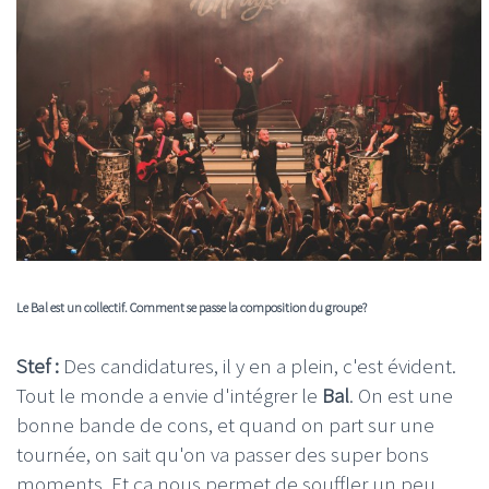
Le Bal est un collectif. Comment se passe la composition du groupe?
Stef :
Des candidatures, il y en a plein, c'est évident.
Tout le monde a envie d'intégrer le
Bal
. On est une
bonne bande de cons, et quand on part sur une
tournée, on sait qu'on va passer des super bons
moments. Et ça nous permet de souffler un peu