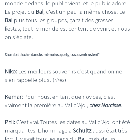
monde dedans, le public vient, et le public adore.
Le projet du
Bal
, c'est un peu la même chose. Le
Bal
plus tous les groupes, ça fait des grosses
fiestas, tout le monde est content de venir, et nous
on s'éclate.
Si on doit piocher dans les mémoires, quel gros souvenir revient?
Niko:
Les meilleurs souvenirs c'est quand on ne
s'en rappelle plus! (
rires
)
Kemar:
Pour nous, en tant que novices, c'est
vraiment la première au Val d'Ajol,
chez Narcisse
.
Phil:
C'est vrai. Toutes les dates au Val d'Ajol ont été
marquantes. L'hommage à
Schultz
aussi était très
fort. Il y avait tous les gens du
Bal
, mais daussi