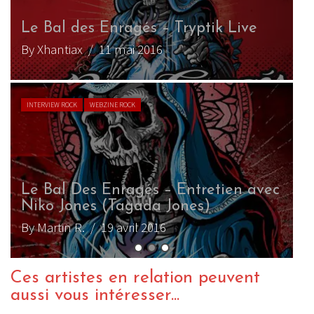
L
B
L
(
B
Ces artistes en relation peuvent
aussi vous intéresser...