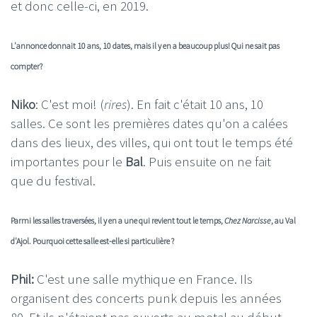
et donc celle-ci, en 2019.
L'annonce donnait 10 ans, 10 dates, mais il y en a beaucoup plus! Qui ne sait pas
compter?
Niko
: C'est moi! (
rires
). En fait c'était 10 ans, 10
salles. Ce sont les premières dates qu'on a calées
dans des lieux, des villes, qui ont tout le temps été
importantes pour le
Bal
. Puis ensuite on ne fait
que du festival.
Parmi les salles traversées, il y en a une qui revient tout le temps,
Chez Narcisse
, au Val
d'Ajol. Pourquoi cette salle est-elle si particulière ?
Phil:
C'est une salle mythique en France. Ils
organisent des concerts punk depuis les années
80. Et ils n'étaient pas ouverts au metal au début.