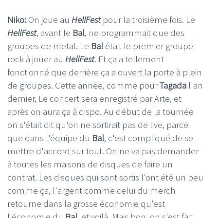
Niko:
On joue au
HellFest
pour la troisième fois. Le
HellFest
, avant le
Bal
, ne programmait que des
groupes de metal. Le
Bal
était le premier groupe
rock à jouer au
HellFest
. Et ça a tellement
fonctionné que derrière ça a ouvert la porte à plein
de groupes. Cette année, comme pour
Tagada
l'an
dernier, Le concert sera enregistré par Arte, et
après on aura ça à dispo. Au début de la tournée
on s'était dit qu'on ne sortirait pas de live, parce
que dans l'équipe du
Bal
, c'est compliqué de se
mettre d'accord sur tout. On ne va pas demander
à toutes les maisons de disques de faire un
contrat. Les disques qui sont sortis l'ont été un peu
comme ça, l'argent comme celui du merch
retourne dans la grosse économie qu'est
l'économie du
Bal
, et voilà. Mais bon, on s'est fait