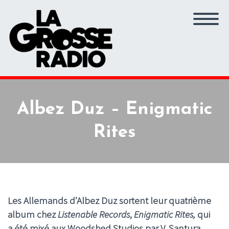
Albez Duz – Enigmatic
Rites
Les Allemands d’Albez Duz sortent leur quatrième
album chez
Listenable Records
,
Enigmatic Rites,
qui
a été mixé aux Woodshed Studios par V. Santura