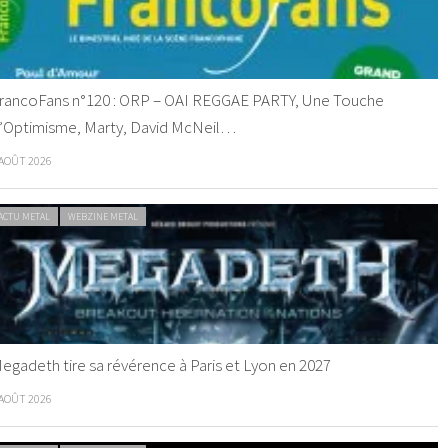
rancoFans n°120 : ORP – OAI REGGAE PARTY, Une Touche
’Optimisme, Marty, David McNeil…
 AOÛT 2026
ACTU METAL
WEBZINE METAL
egadeth tire sa révérence à Paris et Lyon en 2027
 AOÛT 2026