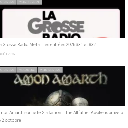
ACTU METAL
WEBZINE METAL
a Grosse Radio Metal : les entrées 2026 #31 et #32
 AOÛT 2026
ACTU METAL
VIDEO METAL
WEBZINE METAL
mon Amarth sonne le Gjallarhorn : The Allfather Awakens arrivera
e 2 octobre