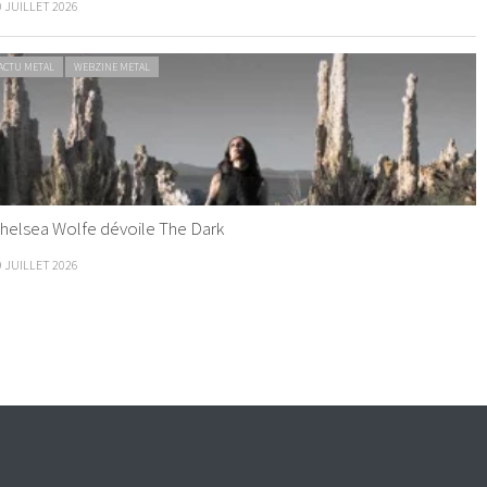
0 JUILLET 2026
ACTU METAL
WEBZINE METAL
helsea Wolfe dévoile The Dark
9 JUILLET 2026