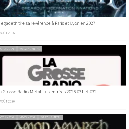
egadeth tire sa révérence à Paris et Lyon en 2027
 AOÛT 2026
ACTU METAL
WEBZINE METAL
a Grosse Radio Metal : les entrées 2026 #31 et #32
 AOÛT 2026
ACTU METAL
VIDEO METAL
WEBZINE METAL