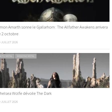
mon Amarth sonne le Gjallarhorn : The Allfather Awakens arrivera
e 2 octobre
0 JUILLET 2026
ACTU METAL
WEBZINE METAL
helsea Wolfe dévoile The Dark
9 JUILLET 2026