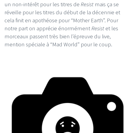
un non-intérêt pour les titres de
Resist
mais ça se
réveille pour les titres du début de la décennie et
cela finit en apothéose pour “Mother Earth”. Pour
notre part on apprécie énormément
Resist
et les
morceaux passent très bien l’épreuve du live,
mention spéciale à “Mad World” pour le coup.