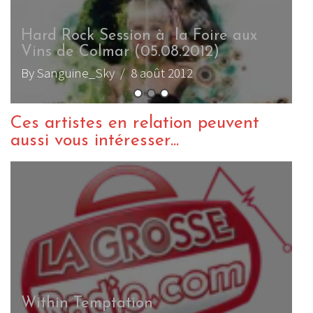
Sharon den Adel, chanteuse de
Within Temptation
W
By Ju de Melon
/ 21 octobre 2009
B
Ces artistes en relation peuvent
aussi vous intéresser...
Within Temptation