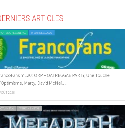
DERNIERS ARTICLES
PARTENAIRE GENERAL
WEBZINE GLOBAL
rancoFans n°120 : ORP – OAI REGGAE PARTY, Une Touche
’Optimisme, Marty, David McNeil…
 AOÛT 2026
ACTU METAL
WEBZINE METAL