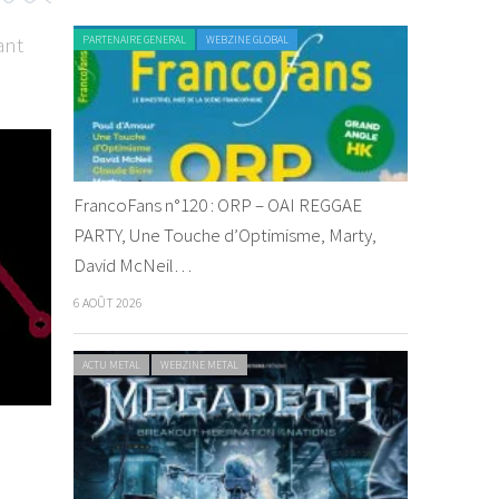
ant
PARTENAIRE GENERAL
WEBZINE GLOBAL
FrancoFans n°120 : ORP – OAI REGGAE
PARTY, Une Touche d’Optimisme, Marty,
David McNeil…
6 AOÛT 2026
ACTU METAL
WEBZINE METAL