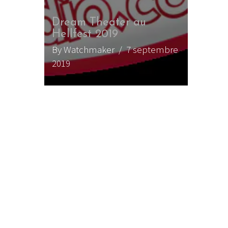
Dream Theater au
Hellfest 2019
By Watchmaker
/ 7 septembre
2019