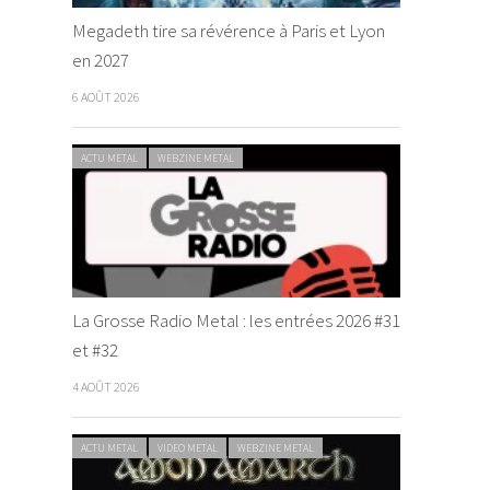
Megadeth tire sa révérence à Paris et Lyon
en 2027
6 AOÛT 2026
ACTU METAL
WEBZINE METAL
La Grosse Radio Metal : les entrées 2026 #31
et #32
4 AOÛT 2026
ACTU METAL
VIDEO METAL
WEBZINE METAL