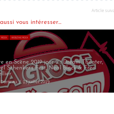
Article suiv
ussi vous intéresser...
T ROCK
WEBZINE ROCK
re en Scène 2019 jour 2 : Dream Theater,
el Schenker’s Fest, Neal Black & Fred
llier
x Darricau
/ 13 juillet 2019