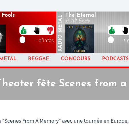
 Fools
The Eternal
METAL
It All Ends
RADIO
+ d'infos
+ 
METAL
REGGAE
CONCOURS
PODCASTS
heater fête Scenes from 
um "Scenes From A Memory" avec une tournée en Europe,