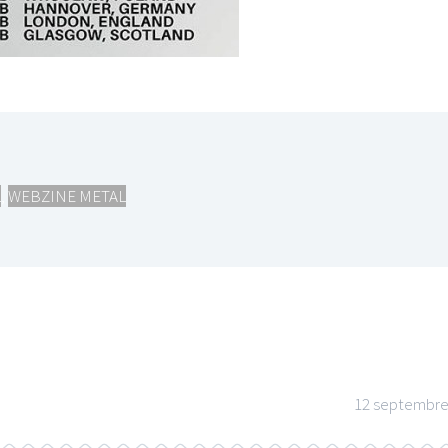
I
LE GROS RIFFIFI
S RIFFIFI –
LE GROS RIFFIFI – Su
L
,
WEBZINE METAL
as Riffifi 2025 !!!
The Covers !!!
12 septembre