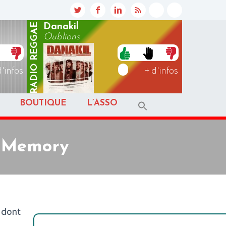
REGGAE
Danakil
Oublions
RADIO
d'infos
+ d'infos
BOUTIQUE
L’ASSO
a Memory
 dont