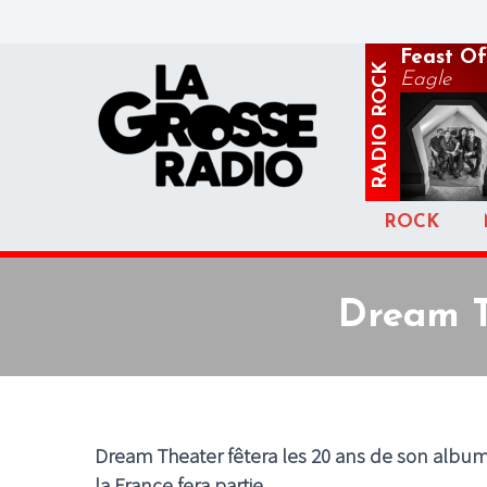
Feast Of
ROCK
Eagle
RADIO
ROCK
Dream T
Dream Theater fêtera les 20 ans de son alb
la France fera partie.