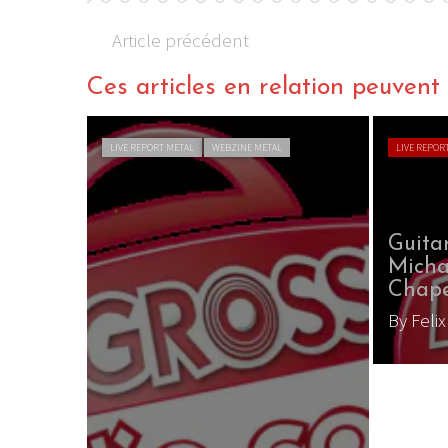
Article précédent
Ces articles en relation peuvent a
LIVE REPORT METAL
WEBZINE METAL
LIVE REPOR
Guita
Micha
Chape
By Feli