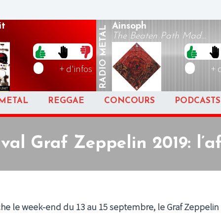
t
Ainsoph
METAL
The Beaten Path Mad...
RADIO
+ d'infos
+ 
METAL
REGGAE
CONCOURS
PODCASTS
ival Graf Zeppelin 2019: l’af
he le week-end du 13 au 15 septembre, le Graf Zeppelin