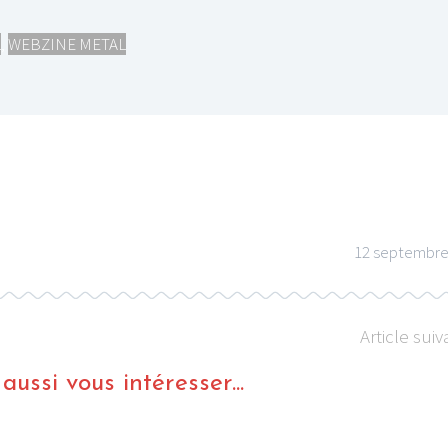
L
,
WEBZINE METAL
I
LE GROS RIFFIFI
S RIFFIFI –
LE GROS RIFFIFI – Su
as Riffifi 2025 !!!
The Covers !!!
12 septembre
Article suiv
ussi vous intéresser...