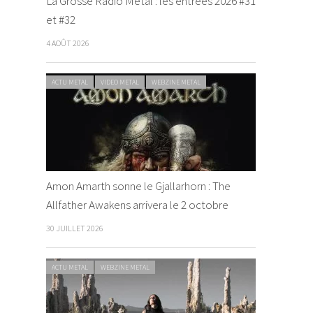
La Grosse Radio Metal : les entrées 2026 #31
et #32
4 AOÛT 2026
ACTU METAL
VIDEO METAL
WEBZINE METAL
Amon Amarth sonne le Gjallarhorn : The
Allfather Awakens arrivera le 2 octobre
30 JUILLET 2026
ACTU METAL
WEBZINE METAL