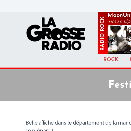
MoonUni
ROCK
Time's Up
RADIO
ROCK
Fest
Belle affiche dans le département de la manc
se prépare !