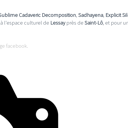
Sublime Cadaveric Decomposition
,
Sadhayena
,
Explicit S
 à l'espace culturel de
Lessay
près de
Saint-Lô
, et pour u
page facebook.