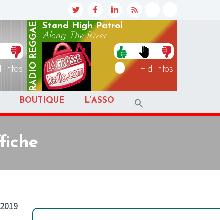
REGGAE
Stand High Patrol
Along The River
RADIO
d'infos
+ d'infos
BOUTIQUE
L’ASSO
fiche
 2019