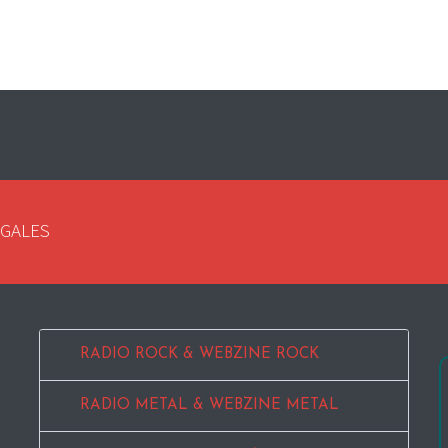
EGALES
RADIO ROCK & WEBZINE ROCK
RADIO METAL & WEBZINE METAL