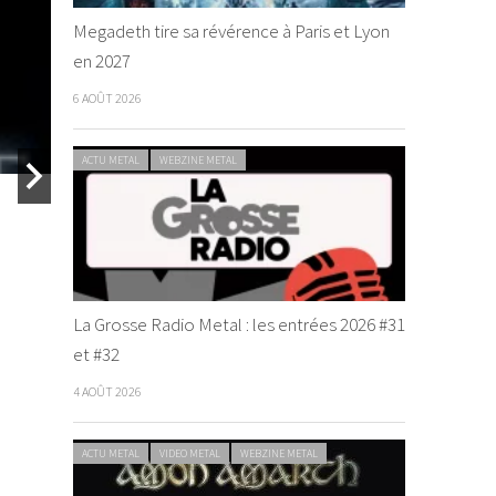
Megadeth tire sa révérence à Paris et Lyon
en 2027
6 AOÛT 2026
T.A.N.K [
ACTU METAL
WEBZINE METAL
La Grosse Radio Metal : les entrées 2026 #31
et #32
4 AOÛT 2026
Monolyth
Serenius
ACTU METAL
VIDEO METAL
WEBZINE METAL