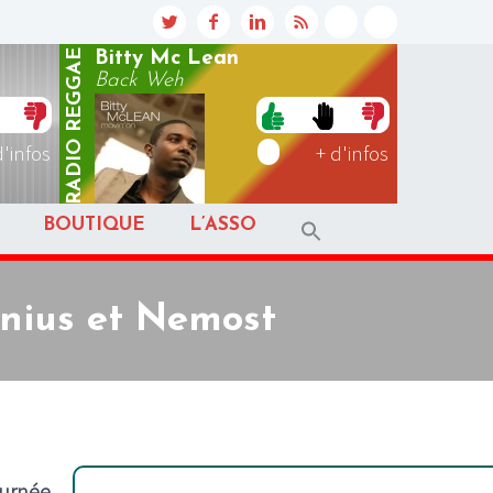
REGGAE
Bitty Mc Lean
Back Weh
RADIO
d'infos
+ d'infos
BOUTIQUE
L’ASSO
nius et Nemost
ournée