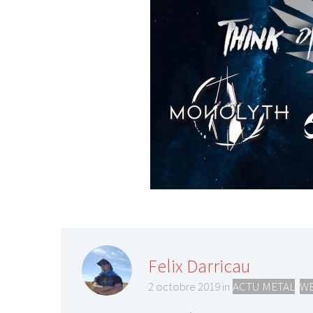
LE GROS RIFFIF
LE GRO
Christm
Felix Darricau
2 octobre 2019 in
ACTU METAL
,
WE