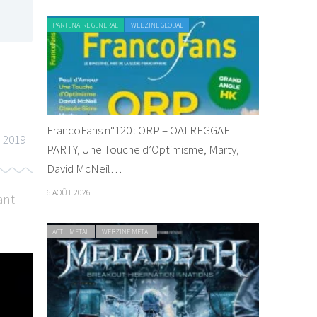
PARTENAIRE GENERAL
WEBZINE GLOBAL
FrancoFans n°120 : ORP – OAI REGGAE
 2019
PARTY, Une Touche d’Optimisme, Marty,
David McNeil…
6 AOÛT 2026
ant
ACTU METAL
WEBZINE METAL