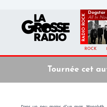
Dogstar
ROCK
All In No
RADIO
ROCK
Tournée cet a
Dans un peu moins d'un mois, Monolyth, 