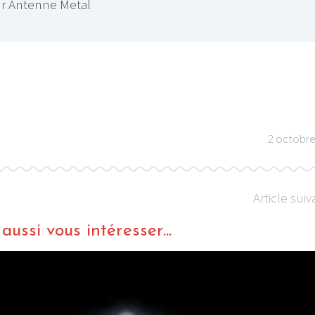
r Antenne Metal
2 octobre
Article suiv
ussi vous intéresser...