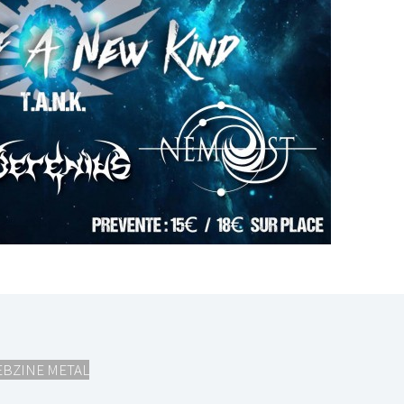
I
LE GROS RIFFIFI
S RIFFIFI –
LE GROS RIFFIFI – Su
as Riffifi 2025 !!!
The Covers !!!
BZINE METAL