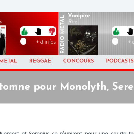
Vampire
METAL
w
Rex
RADIO
+ d'infos
+ 
METAL
REGGAE
CONCOURS
PODCASTS
utomne pour Monolyth, Sere
Nemost et Serenius se réuniront pour une courte t