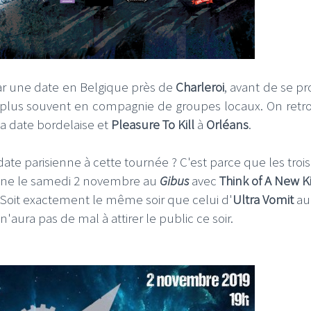
r une date en Belgique près de
Charleroi
, avant de se pr
e plus souvent en compagnie de groupes locaux. On retr
a date bordelaise et
Pleasure To Kill
à
Orléans
.
e parisienne à cette tournée ? C'est parce que les trois
une le samedi 2 novembre au
Gibus
avec
Think of A New K
. Soit exactement le même soir que celui d'
Ultra Vomit
au
n'aura pas de mal à attirer le public ce soir.