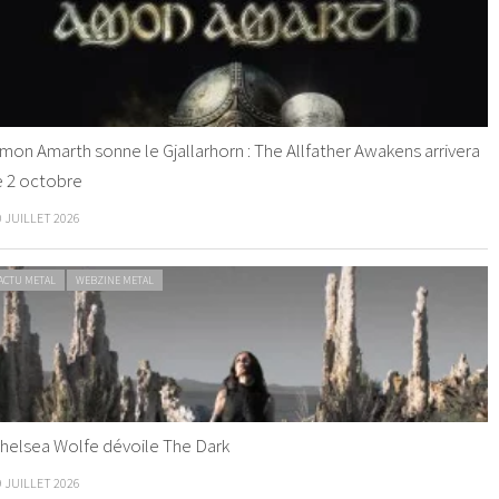
mon Amarth sonne le Gjallarhorn : The Allfather Awakens arrivera
e 2 octobre
0 JUILLET 2026
ACTU METAL
WEBZINE METAL
helsea Wolfe dévoile The Dark
9 JUILLET 2026