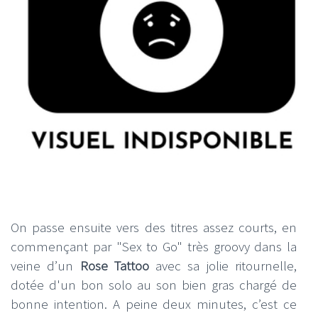
On passe ensuite vers des titres assez courts, en
commençant par "Sex to Go" très groovy dans la
veine d’un
Rose Tattoo
avec sa jolie ritournelle,
dotée d'un bon solo au son bien gras chargé de
bonne intention. A peine deux minutes, c’est ce