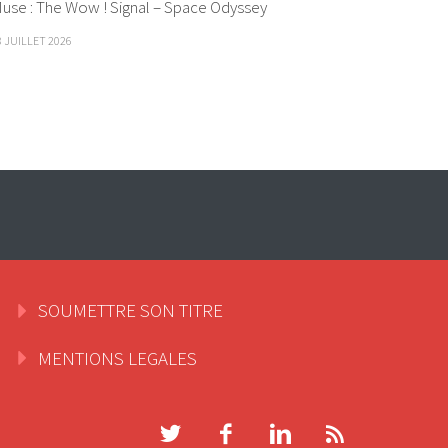
use : The Wow ! Signal – Space Odyssey
8 JUILLET 2026
SOUMETTRE SON TITRE
MENTIONS LEGALES