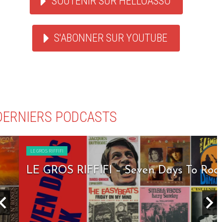
SOUTENIR SUR HELLOASSO
S'ABONNER SUR YOUTUBE
DERNIERS PODCASTS
LE GROS RIFFIFI
LE GROS RIFFIFI – Seven Days To Rock !!!