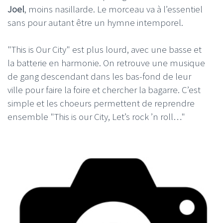
Joel
, moins nasillarde. Le morceau va à l’essentiel
sans pour autant être un hymne intemporel.
"This is Our City" est plus lourd, avec une basse et
la batterie en harmonie. On retrouve une musique
de gang descendant dans les bas-fond de leur
ville pour faire la foire et chercher la bagarre. C’est
simple et les choeurs permettent de reprendre
ensemble "This is our City, Let’s rock ’n roll…"