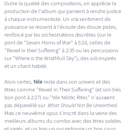
Outre la qualité des compositions, on apprécie la
production de l'album qui parvient à rendre justice
à chaque instrumentiste. Un vrai sentiment de
puissance se ressent à l'écoute des douze pistes,
renforcé par les orchestrations discrètes (sur le
pont de "Seven Horns of War" à 5:10, celles de
"Reveil in their Suffering" à 2:35 ou les percussions
sur "Where is the Wrathfull Sky"), des soli inspirés
et un chant habité.
Alors certes,
Nile
reste dans son univers et des
titres comme "Reveil In Their Suffering" (et son très
bon pont à 2:27) ou "Vile Nilotic Rites" n'auraient
pas dépareillé sur
What Should Not Be Unearthed
.
Mais ce neuvième opus s'inscrit dans la veine des
meilleurs albums du combo avec des titres solides
et variés, et un line-up qui redonne un bon coup