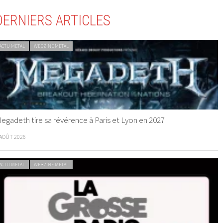
DERNIERS ARTICLES
ACTU METAL
WEBZINE METAL
egadeth tire sa révérence à Paris et Lyon en 2027
 AOÛT 2026
ACTU METAL
WEBZINE METAL