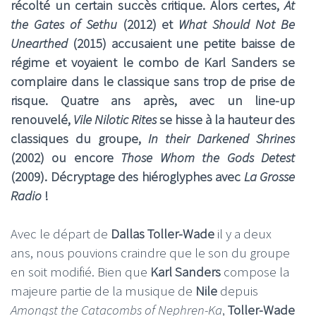
récolté un certain succès critique. Alors certes,
At
the Gates of Sethu
(2012) et
What Should Not Be
Unearthed
(2015) accusaient une petite baisse de
régime et voyaient le combo de Karl Sanders se
complaire dans le classique sans trop de prise de
risque. Quatre ans après, avec un line-up
renouvelé,
Vile Nilotic Rites
se hisse à la hauteur des
classiques du groupe,
In their Darkened Shrines
(2002) ou encore
Those Whom the Gods Detest
(2009). Décryptage des hiéroglyphes avec
La Grosse
Radio
!
Avec le départ de
Dallas Toller-Wade
il y a deux
ans, nous pouvions craindre que le son du groupe
en soit modifié. Bien que
Karl Sanders
compose la
majeure partie de la musique de
Nile
depuis
Amongst the Catacombs of Nephren-Ka
,
Toller-Wade