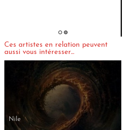
George Kollias – Invictus
By Watchmaker
/ 4 juin 2015
Ces artistes en relation peuvent
aussi vous intéresser...
Nile