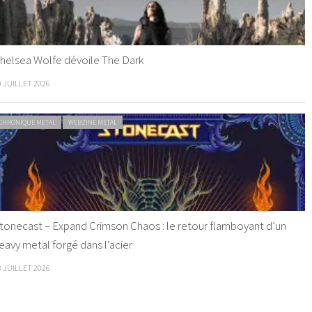
helsea Wolfe dévoile The Dark
9 JUILLET 2026
CHRONIQUE METAL
WEBZINE METAL
tonecast – Expand Crimson Chaos : le retour flamboyant d’un
eavy metal forgé dans l’acier
8 JUILLET 2026