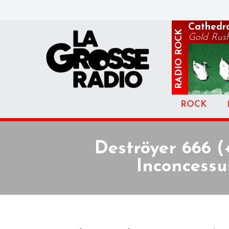
Cathedr
ROCK
Gold Rus
RADIO
ROCK
Deströyer 666 
Inconcessu