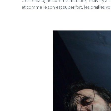
C’est catalogué comme du black, mais il y a
et comme le son est super fort, les oreilles v