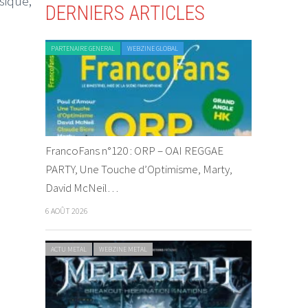
sique,
DERNIERS ARTICLES
PARTENAIRE GENERAL
WEBZINE GLOBAL
FrancoFans n°120 : ORP – OAI REGGAE
PARTY, Une Touche d’Optimisme, Marty,
David McNeil…
6 AOÛT 2026
ACTU METAL
WEBZINE METAL