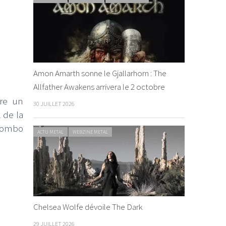
Amon Amarth sonne le Gjallarhorn : The
Allfather Awakens arrivera le 2 octobre
tre un
30 JUILLET 2026
l de la
 combo
ACTU METAL
WEBZINE METAL
Chelsea Wolfe dévoile The Dark
29 JUILLET 2026