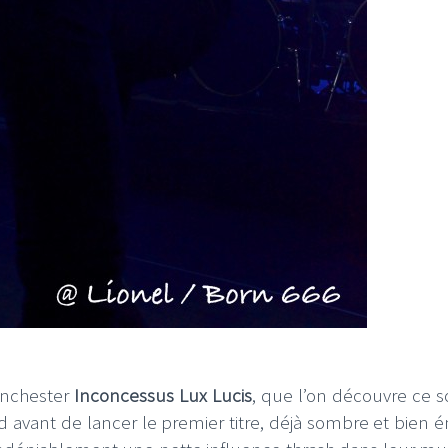
I
LE GROS RIFFIFI
S RIFFIFI – Surfin’
LE GROS RIFFIFI –
ers !!!
Littératurock !!!
Manchester
Inconcessus Lux Lucis
, que l’on découvre ce so
 avant de lancer le premier titre, déjà sombre et bien é