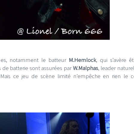
ues, notamment le batteur
M.Hemlock
, qui s’avère ê
 de batterie sont assurées par
W.Malphas
, leader nature
r. Mais ce jeu de scène limité n’empêche en rien le