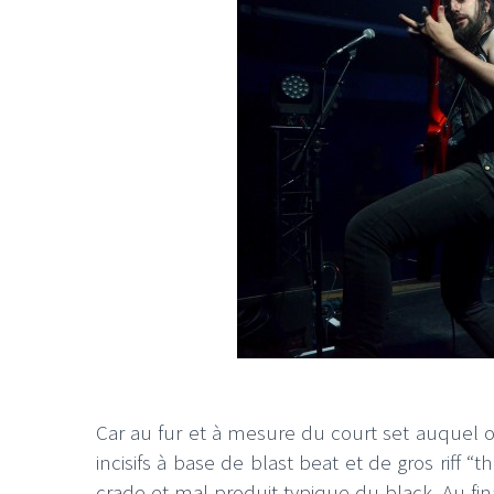
Car au fur et à mesure du court set auquel on
incisifs à base de blast beat et de gros riff “th
crade et mal produit typique du black. Au fina