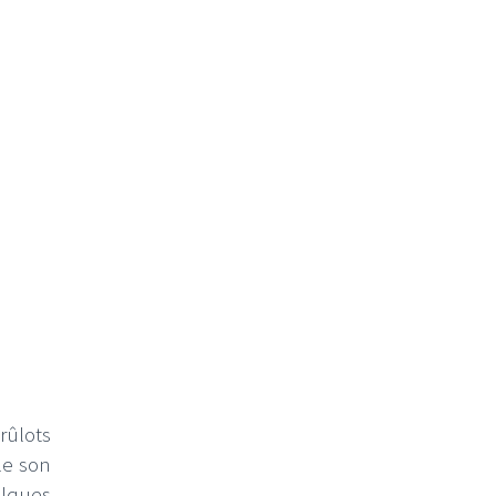
rûlots
le son
elques