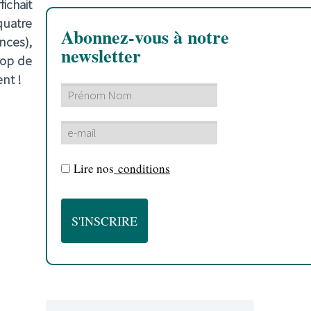
ichait
quatre
Abonnez-vous à notre
nces),
newsletter
rop de
nt !
Lire nos
conditions