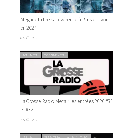
Megadeth tire sa révérence à Paris et Lyon
en 2027
6 AOÛT 2026
ACTU METAL
WEBZINE METAL
La Grosse Radio Metal : les entrées 2026 #31
et #32
4 AOÛT 2026
ACTU METAL
VIDEO METAL
WEBZINE METAL