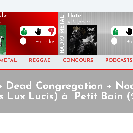
ale
Hate
METAL
h
Iphigenia
RADIO
+ d'infos
+ 
METAL
REGGAE
CONCOURS
PODCASTS
(+ Dead Congregation + Noc
s Lux Lucis) à Petit Bain (