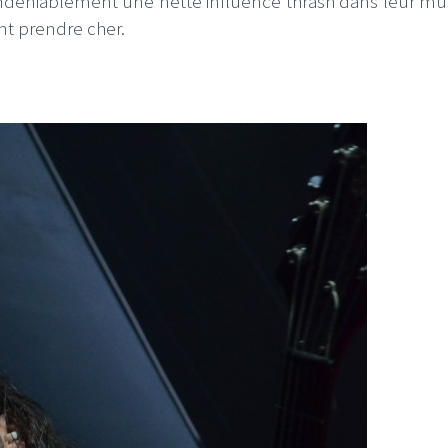
 indéniablement une nette influence thrash dans leur mu
ont prendre cher.