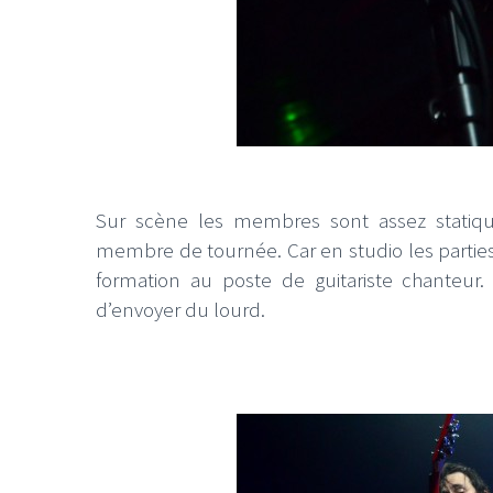
Sur scène les membres sont assez statiq
membre de tournée. Car en studio les parties
formation au poste de guitariste chanteu
d’envoyer du lourd.