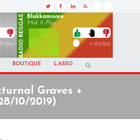
REGGAE
Blakkamoore
Mek It Play
RADIO
d'infos
+ d'infos
BOUTIQUE
L’ASSO
turnal Graves +
28/10/2019)