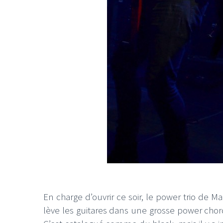
LE GROS RIFFIFI
LE GROS RIFFIF
LE GROS RIFFIFI –
LE GRO
Christmas Riffifi 2025 !!!
The Cov
En charge d’ouvrir ce soir, le power trio de 
lève les guitares dans une grosse power chord