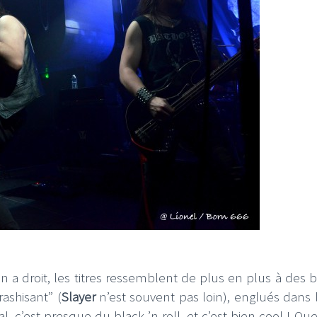
 a droit, les titres ressemblent de plus en plus à des b
rashisant” (
Slayer
n’est souvent pas loin), englués dans 
l, c’est presque du black ’n roll, et c’est bien cool ! Qu