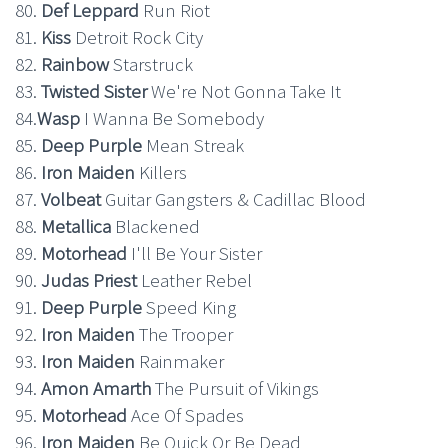
80.
Def Leppard
Run Riot
81.
Kiss
Detroit Rock City
82.
Rainbow
Starstruck
83.
Twisted Sister
We're Not Gonna Take It
84.
Wasp
I Wanna Be Somebody
85.
Deep Purple
Mean Streak
86.
Iron Maiden
Killers
87.
Volbeat
Guitar Gangsters & Cadillac Blood
88.
Metallica
Blackened
89.
Motorhead
I'll Be Your Sister
90.
Judas Priest
Leather Rebel
91.
Deep Purple
Speed King
92.
Iron Maiden
The Trooper
93.
Iron Maiden
Rainmaker
94.
Amon Amarth
The Pursuit of Vikings
95.
Motorhead
Ace Of Spades
96.
Iron Maiden
Be Quick Or Be Dead