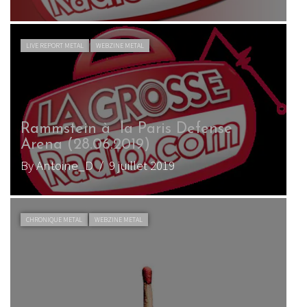
LIVE REPORT METAL
WEBZINE METAL
Rammstein à la Paris Defense
Arena (28.06.2019)
By Antoine_D
/ 9 juillet 2019
CHRONIQUE METAL
WEBZINE METAL