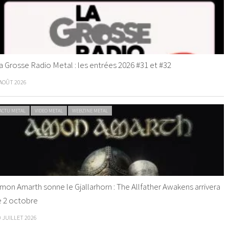
a Grosse Radio Metal : les entrées 2026 #31 et #32
 AOÛT 2026
ACTU METAL
VIDEO METAL
WEBZINE METAL
mon Amarth sonne le Gjallarhorn : The Allfather Awakens arrivera
e 2 octobre
0 JUILLET 2026