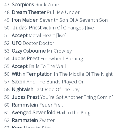
47.
Scorpions
Rock Zone
48.
Dream Theater
Pull Me Under
49.
Iron Maiden
Seventh Son Of A Seventh Son
50.
Judas
Priest
Victim Of C
hanges [live]
51.
Accept
Metal Heart [live]
52.
UFO
Doctor Doctor
53.
Ozzy Osbourne
Mr Crowley
54.
Judas Priest
Freewheel Burning
55.
Accept
Balls To The Wall
56.
Within Temptation
In The Middle Of The Night
57.
Saxon
And The Bands Played On
58.
Nightwish
Last Ride Of The Day
59.
Judas Priest
You're Got Another Thing Comin'
60.
Rammstein
Feuer Frei!
61.
Avenged Sevenfold
Hail to the King
62.
Rammstein
Zwitter
63.
Korn
Here to Stay