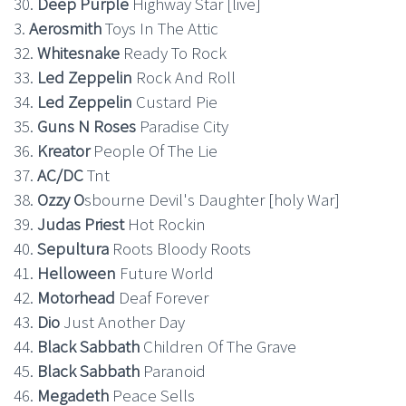
30.
Deep Purple
Highway Star [live]
3.
Aerosmith
Toys In The Attic
32.
Whitesnake
Ready To Rock
33.
Led Zeppelin
Rock And Roll
34.
Led Zeppelin
Custard Pie
35.
Guns N Roses
Paradise City
36.
Kreator
People Of The Lie
37.
AC/DC
Tnt
38.
Ozzy O
sbourne Devil's Daughter [holy War]
39.
Judas Priest
Hot Rockin
40.
Sepultura
Roots Bloody Roots
41.
Helloween
Future World
42.
Motorhead
Deaf Forever
43.
Dio
Just Another Day
44.
Black Sabbath
Children Of The Grave
45.
Black Sabbath
Paranoid
46.
Megadeth
Peace Sells