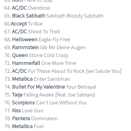
64.
AC/DC
Overdose
65.
Black Sabbath
Sabbath Bloody Sabbath
66.
Accept
Tv War
67.
AC/DC
Shoot To Thrill
68.
Helloween
Eagle Fly Free
69.
Rammstein
Gib Mir Deine Augen
70.
Queen
Stone Cold Crazy
71.
Hammerfall
One More Time
72.
AC/DC
For Those About To Rock [we Salute You]
73.
Metallica
Enter Sandman
74.
Bullet For My Valentine
Your Betrayal
75.
Tarja
Falling Awake [feat Joe Satriani]
76.
Scorpions
Can't Live Without You
77.
Kiss
Love Gun
78.
Pantera
Domination
79.
Metallica
Fuel