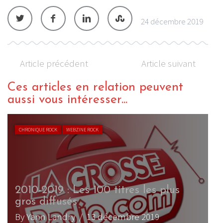
24 décembre 2019
Article précédent
Article suivant
Ces articles en relation peuvent
aussi vous intéresser...
CHRONIQUE ROCK
WEBZINE ROCK
2010-2019 : Les 100 titres les plus
gros diffusés
By Yann Landry
/ 13 décembre 2019