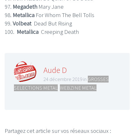
97.
Megadeth
Mary Jane
98.
Metallica
For Whom The Bell Tolls
99.
Volbeat
Dead But Rising
100.
Metallica
Creeping Death
Aude D
24 décembre 2019 in
GROSSES
SELECTIONS METAL
,
WEBZINE METAL
Partagez cet article sur vos réseaux sociaux :