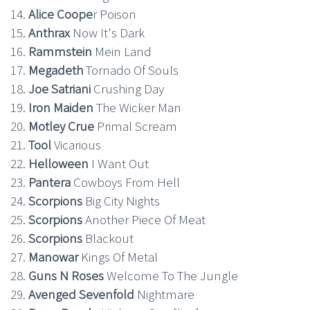
14.
Alice Coope
r Poison
15.
Anthrax
Now It's Dark
16.
Rammstein
Mein Land
17.
Megadeth
Tornado Of Souls
18.
Joe Satriani
Crushing Day
19.
Iron Maiden
The Wicker Man
20.
Motley Crue
Primal Scream
21.
Tool
Vicarious
22.
Helloween
I Want Out
23.
Pantera
Cowboys From Hell
24.
Scorpions
Big City Nights
25.
Scorpions
Another Piece Of Meat
26.
Scorpions
Blackout
27.
Manowar
Kings Of Metal
28.
Guns N Roses
Welcome To The Jungle
29.
Avenged Sevenfold
Nightmare