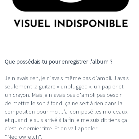
Que possédais-tu pour enregistrer l'album ?
Je n'avais rien, je n'avais même pas d'ampli. J’avais
seulement la guitare « unplugged », un papier et
un crayon. Mais je n'avais pas d'ampli pas besoin
de mettre le son à fond, ça ne sert à rien dans la
composition pour moi. J’ai composé les morceaux
et quand je suis arrivé à la fin je me suis dit tiens ça
c'est le dernier titre. Et on va l'appeler
"Necrowretch".