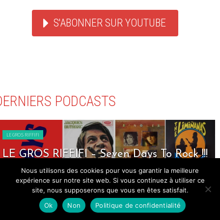
S'ABONNER SUR YOUTUBE
DERNIERS PODCASTS
LE GROS RIFFIFI
LE GROS RIFFIFI – Seven Days To Rock !!!
Nous utilisons des cookies pour vous garantir la meilleure
expérience sur notre site web. Si vous continuez à utiliser ce
site, nous supposerons que vous en êtes satisfait.
Ok
Non
Politique de confidentialité