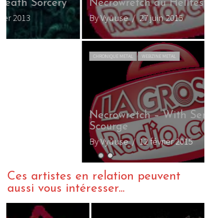
Necrowretch au Hellfest 2015
N
By Vyuuse
/ 27 juin 2015
B
CHRONIQUE METAL
WEBZINE METAL
Necrowretch – With Serpents
Scourge
By Vyuuse
/ 12 février 2015
Ces artistes en relation peuvent
aussi vous intéresser...