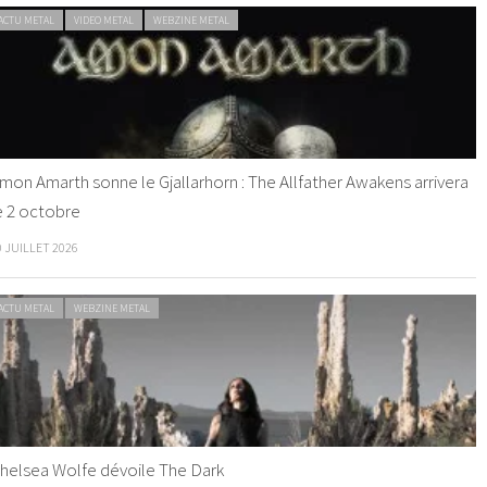
ACTU METAL
VIDEO METAL
WEBZINE METAL
mon Amarth sonne le Gjallarhorn : The Allfather Awakens arrivera
e 2 octobre
0 JUILLET 2026
ACTU METAL
WEBZINE METAL
helsea Wolfe dévoile The Dark