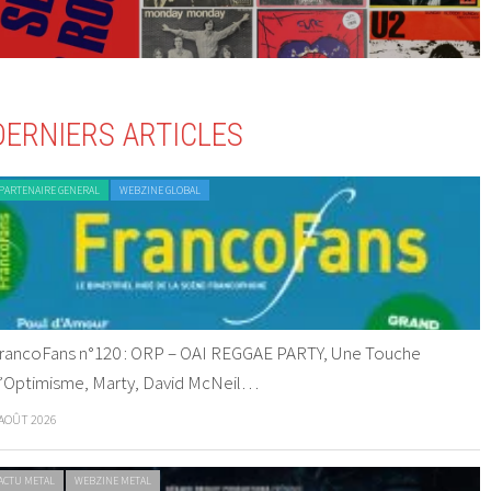
DERNIERS ARTICLES
PARTENAIRE GENERAL
WEBZINE GLOBAL
rancoFans n°120 : ORP – OAI REGGAE PARTY, Une Touche
’Optimisme, Marty, David McNeil…
 AOÛT 2026
ACTU METAL
WEBZINE METAL