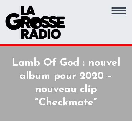
Lamb Of God : nouvel
album pour 2020 –
nouveau clip
“Checkmate”