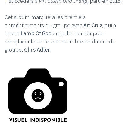
Il succèdera à
VII : Sturm Und Drang
, paru en 2015.
Cet album marquera les premiers
enregistrements du groupe avec
Art Cruz
, qui a
rejoint
Lamb Of God
en juillet dernier pour
remplacer le batteur et membre fondateur du
groupe,
Chris Adler
.