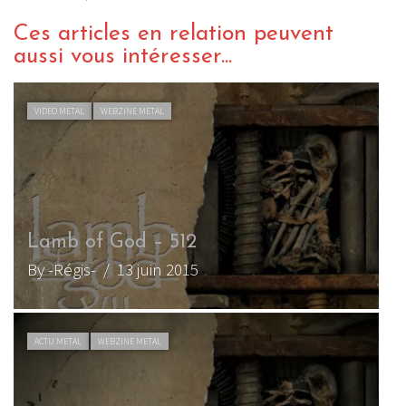
Ces articles en relation peuvent
aussi vous intéresser...
VIDEO METAL
WEBZINE METAL
Lamb of God – 512
L
By -Régis-
/ 13 juin 2015
B
ACTU METAL
WEBZINE METAL