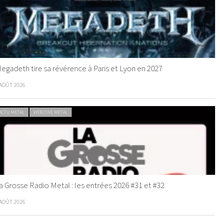
egadeth tire sa révérence à Paris et Lyon en 2027
 AOÛT 2026
ACTU METAL
WEBZINE METAL
a Grosse Radio Metal : les entrées 2026 #31 et #32
 AOÛT 2026