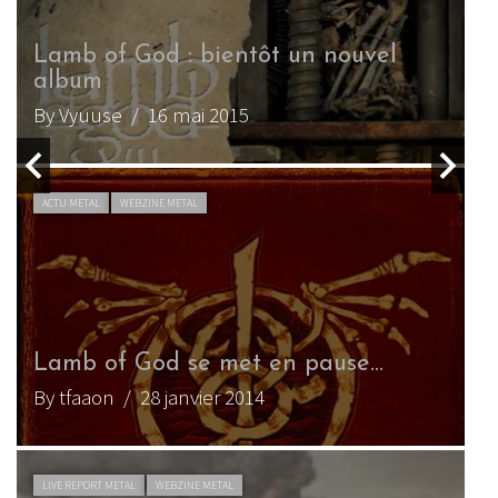
Lamb of God : bientôt un nouvel
album
B
By Vyuuse
/ 16 mai 2015
B
ACTU METAL
WEBZINE METAL
Lamb of God se met en pause…
By tfaaon
/ 28 janvier 2014
LIVE REPORT METAL
WEBZINE METAL