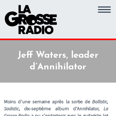
Jeff Waters, leader
d’Annihilator
Moins d'une semaine après la sortie de
Ballistic,
Sadistic
, dix-septième album d'Annihilator,
La
Grosse Radio
a pu s'entretenir avec le guitariste (et