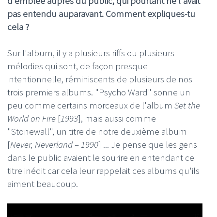
d'emblée auprès du public, qui pourtant ne l'avait
pas entendu auparavant. Comment expliques-tu
cela ?
Sur l'album, il y a plusieurs riffs ou plusieurs
mélodies qui sont, de façon presque
intentionnelle, réminiscents de plusieurs de nos
trois premiers albums. "Psycho Ward" sonne un
peu comme certains morceaux de l'album
Set the
World on Fire
[
1993
], mais aussi comme
"Stonewall", un titre de notre deuxième album
[
Never, Neverland
–
1990
] ... Je pense que les gens
dans le public avaient le sourire en entendant ce
titre inédit car cela leur rappelait ces albums qu'ils
aiment beaucoup.