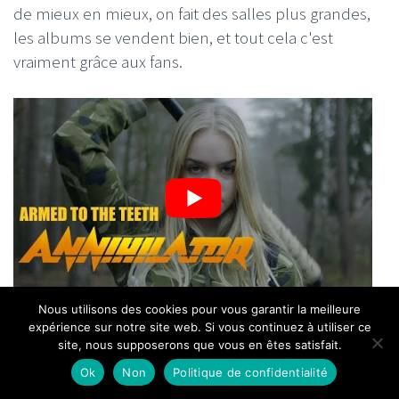
de mieux en mieux, on fait des salles plus grandes,
les albums se vendent bien, et tout cela c'est
vraiment grâce aux fans.
Nous utilisons des cookies pour vous garantir la meilleure
expérience sur notre site web. Si vous continuez à utiliser ce
C'est donc au public que tu penses avant tout
site, nous supposerons que vous en êtes satisfait.
quand tu fais un album ?
Ok
Non
Politique de confidentialité