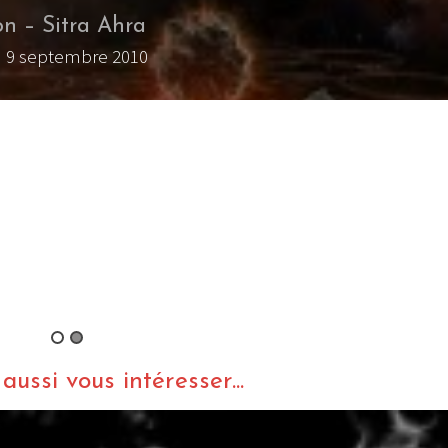
on – Sitra Ahra
 9 septembre 2010
ussi vous intéresser...