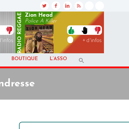
REGGAE
Zion Head
Police A Killer
RADIO
d'infos
+ d'infos
BOUTIQUE
L’ASSO
endresse