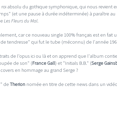
, roi absolu du gothique symphonique, qui nous revient e
mps" (et une pause à durée indéterminée) à paraître au
de
Les Fleurs du Mal
.
ement, car ce nouveau single 100% français est en fait 
e de tendresse" qui fut le tube (méconnu) de l'année 1967
extraits de l'opus ici ou là et on apprend que l'album cont
oupée de son" (
France Gall
) et "Initials B.B." (
Serge Gains
de covers en hommage au grand Serge ?
n" de
Therion
nomée en titre de cette news dans un vidéo