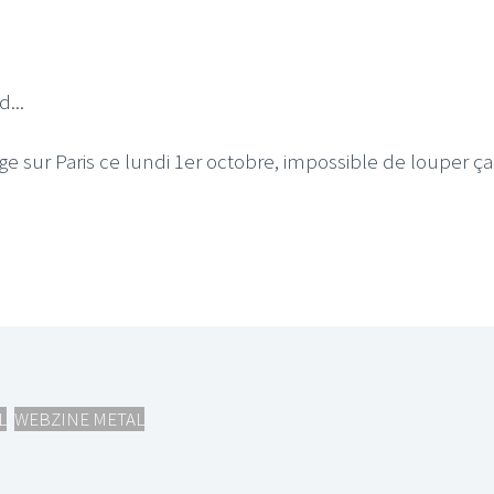
...
e sur Paris ce lundi 1er octobre, impossible de louper ç
L
,
WEBZINE METAL