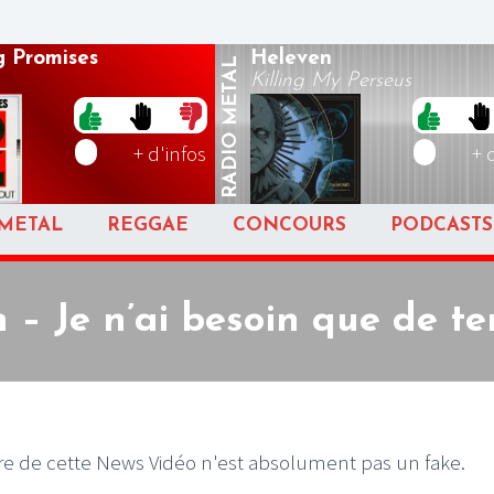
 Promises
Heleven
METAL
Killing My Perseus
RADIO
+ d'infos
+ 
METAL
REGGAE
CONCOURS
PODCASTS
 – Je n’ai besoin que de t
itre de cette News Vidéo n'est absolument pas un fake.