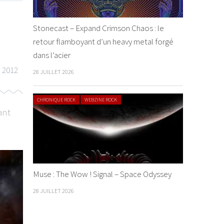
Stonecast – Expand Crimson Chaos : le
retour flamboyant d’un heavy metal forgé
dans l’acier
 2012
28 JUILLET 2026
CHRONIQUE ROCK
WEBZINE ROCK
ant
ACTU METAL
WEBZINE METAL
LIVE REPORT METAL
Muse : The Wow ! Signal – Space Odyssey
28 JUILLET 2026