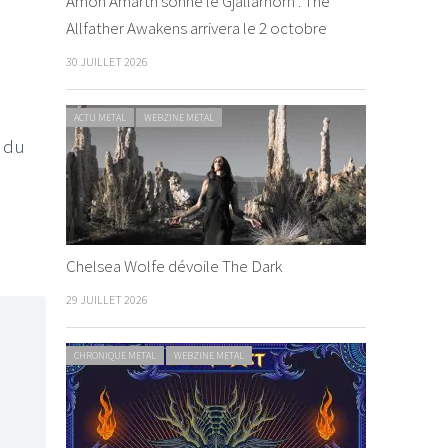
Amon Amarth sonne le Gjallarhorn : The
Allfather Awakens arrivera le 2 octobre
30 JUILLET 2026
ACTU METAL
WEBZINE METAL
a du
Chelsea Wolfe dévoile The Dark
29 JUILLET 2026
CHRONIQUE METAL
WEBZINE METAL