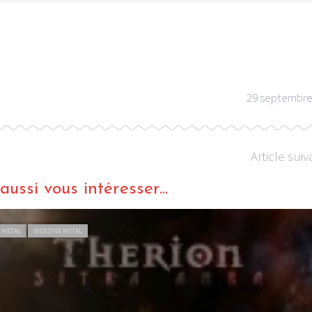
29 septembre
Article suiv
ussi vous intéresser...
 METAL
WEBZINE METAL