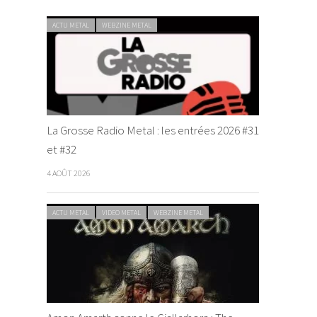
ACTU METAL
WEBZINE METAL
La Grosse Radio Metal : les entrées 2026 #31
et #32
4 AOÛT 2026
ACTU METAL
VIDEO METAL
WEBZINE METAL