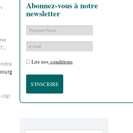
Abonnez-vous à notre
n
newsletter
une
...
Lire nos
conditions
iendra
bourg
 clip