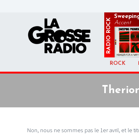
Sweeping
ROCK
Accent
RADIO
ROCK
Therion
Non, nous ne sommes pas le 1er avril, et le t