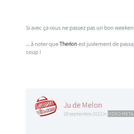
Si avec ça vous ne passez pas un bon weekend
... à noter que
Therion
est justement de passag
coup !
Ju de Melon
29 septembre 2012 in
VIDEO META