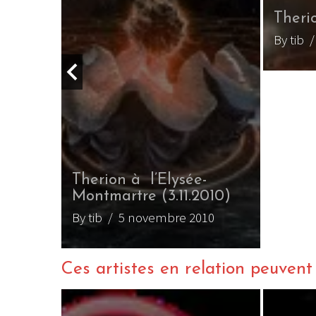
Theri
By tib
/
011 à
Therion à l’Elysée-
)
Montmartre (3.11.2010)
in 2011
By tib
/ 5 novembre 2010
Ces artistes en relation peuvent a