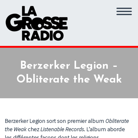
Berzerker Legion –
Obliterate the Weak
Berzerker Legion sort son premier album
Obliterate
the Weak
chez
Listenable Records
. L’album aborde
les différentes façons dont les religions