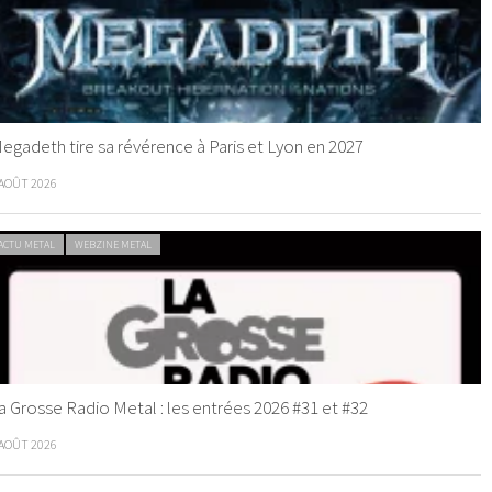
egadeth tire sa révérence à Paris et Lyon en 2027
 AOÛT 2026
ACTU METAL
WEBZINE METAL
a Grosse Radio Metal : les entrées 2026 #31 et #32
 AOÛT 2026