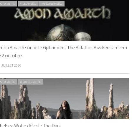
ACTU METAL
VIDEO METAL
WEBZINE METAL
mon Amarth sonne le Gjallarhorn : The Allfather Awakens arrivera
e 2 octobre
0 JUILLET 2026
ACTU METAL
WEBZINE METAL
helsea Wolfe dévoile The Dark