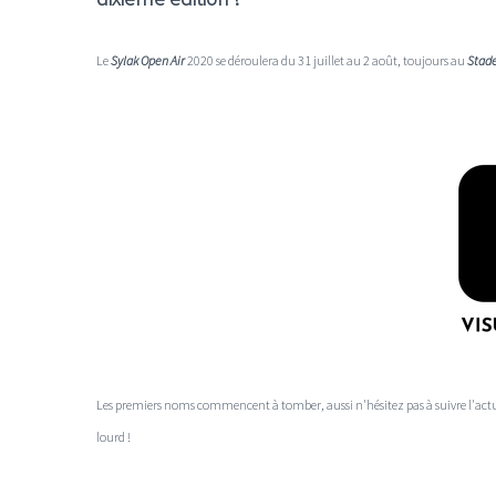
Le
Sylak Open Air
2020 se déroulera du 31 juillet au 2 août, toujours au
Stade
Les premiers noms commencent à tomber, aussi n'hésitez pas à suivre l'actua
lourd !