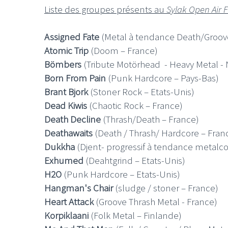
Liste des groupes présents au
Sylak Open Air 
Assigned Fate
(Metal à tendance Death/Groov
Atomic Trip
(Doom – France)
Bömbers
(Tribute Motörhead - Heavy Metal -
Born From Pain
(Punk Hardcore – Pays-Bas)
Brant Bjork
(Stoner Rock – Etats-Unis)
Dead Kiwis
(Chaotic Rock – France)
Death Decline
(Thrash/Death – France)
Deathawaits
(Death / Thrash/ Hardcore – Fran
Dukkha
(Djent- progressif à tendance metalc
Exhumed
(Deahtgrind – Etats-Unis)
H2O
(Punk Hardcore – Etats-Unis)
Hangman's Chair
(sludge / stoner – France)
Heart Attack
(Groove Thrash Metal - France)
Korpiklaani
(Folk Metal – Finlande)