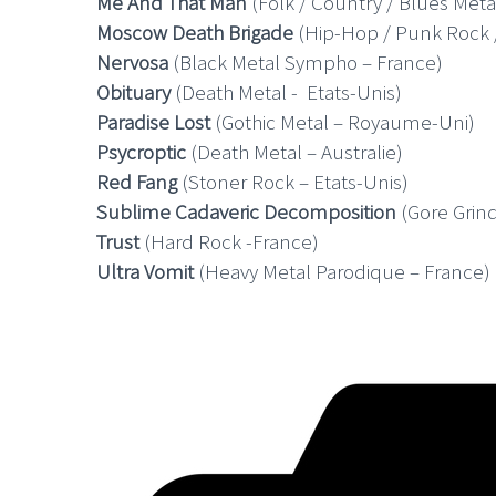
Me And That Man
(Folk / Country / Blues Meta
Moscow Death Brigade
(Hip-Hop / Punk Rock /
Nervosa
(Black Metal Sympho – France)
Obituary
(Death Metal - Etats-Unis)
Paradise Lost
(Gothic Metal – Royaume-Uni)
Psycroptic
(Death Metal – Australie)
Red Fang
(Stoner Rock – Etats-Unis)
Sublime Cadaveric Decomposition
(Gore Grind
Trust
(Hard Rock -France)
Ultra Vomit
(Heavy Metal Parodique – France)