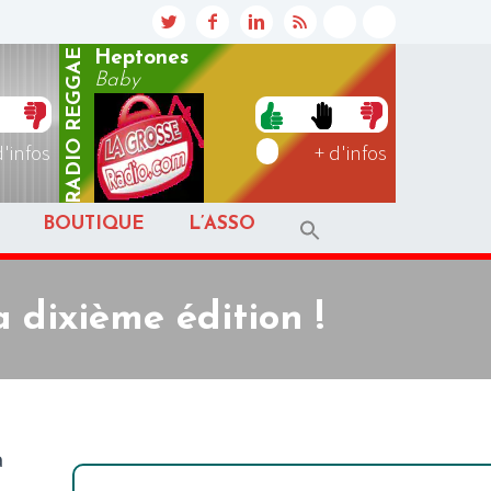
REGGAE
Heptones
Baby
RADIO
d'infos
+ d'infos
BOUTIQUE
L’ASSO
 dixième édition !
a