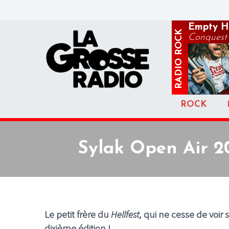
Empty H
ROCK
Conquest
RADIO
ROCK
Sylak Open Air 20
Le petit frère du
Hellfest,
qui ne cesse de voir 
dixi
ème édition !