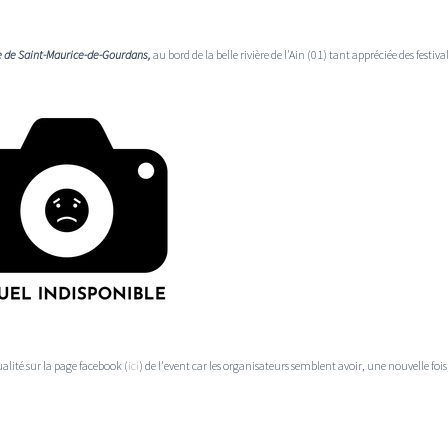
 de Saint-Maurice-de-Gourdans,
au bord de la belle rivière de l'Ain (01) tant appréciée des festival
lité sur la page facebook (
ici
) de l'event car les organisateurs semblent avoir, une nouvelle foi