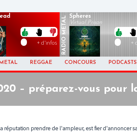
ead
Spheres
METAL
Virtual Prison
RADIO
+ d'infos
+ 
METAL
REGGAE
CONCOURS
PODCASTS
20 – préparez-vous pour la
sa réputation prendre de l'ampleur, est fier d'annoncer s