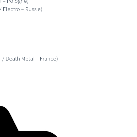
l – Pologne)
 Electro – Russie)
 / Death Metal – France)