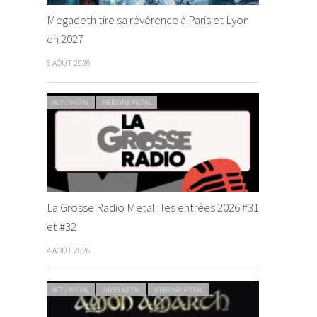
Megadeth tire sa révérence à Paris et Lyon
en 2027
6 AOÛT 2026
ACTU METAL
WEBZINE METAL
La Grosse Radio Metal : les entrées 2026 #31
et #32
4 AOÛT 2026
ACTU METAL
VIDEO METAL
WEBZINE METAL