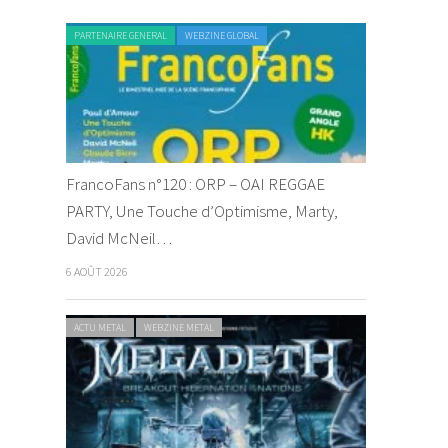
PARTENAIRE GENERAL
WEBZINE GLOBAL
FrancoFans n°120 : ORP – OAI REGGAE
PARTY, Une Touche d’Optimisme, Marty,
David McNeil…
6 AOÛT 2026
ACTU METAL
WEBZINE METAL