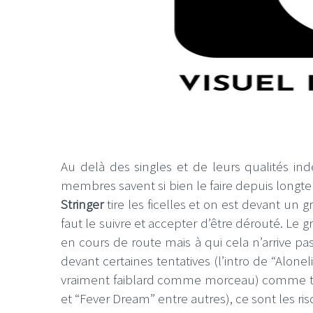
LE GROS RIFFIF
LE GRO
Christm
Au delà des singles et de leurs qualités in
membres savent si bien le faire depuis longt
Stringer
tire les ficelles et on est devant un g
faut le suivre et accepter d’être dérouté. Le 
en cours de route mais à qui cela n’arrive p
devant certaines tentatives (l’intro de “Alon
vraiment faiblard comme morceau) comme tota
et “Fever Dream” entre autres), ce sont les ri