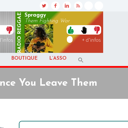
REGGAE
Spraggy
Them Fighting War
RADIO
d'infos
+ d'infos
BOUTIQUE
L’ASSO
 Once You Leave Them
ou