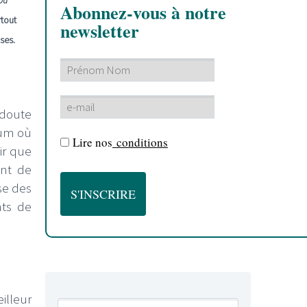
Abonnez-vous à notre
rtout
newsletter
ses.
 doute
bum où
Lire nos
conditions
ir que
ant de
e des
nts de
illeur