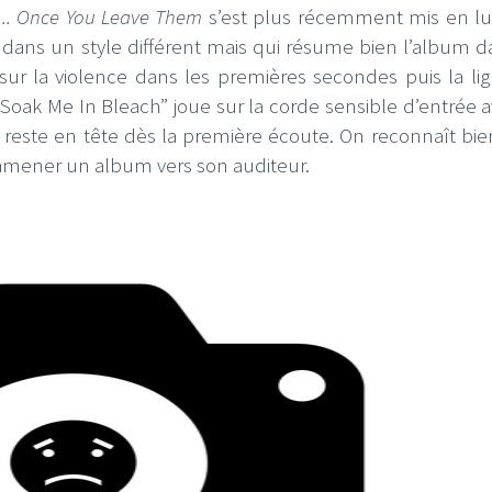
... Once You Leave Them
s’est plus récemment mis en l
 dans un style différent mais qui résume bien l’album d
t sur la violence dans les premières secondes puis la li
 “Soak Me In Bleach” joue sur la corde sensible d’entrée a
 reste en tête dès la première écoute. On reconnaît bien 
amener un album vers son auditeur.