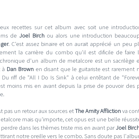
deux recettes sur cet album avec soit une introductio
eams de
Joel Birch
ou alors une introduction beaucou
nger
. C'est assez binaire et on aurait apprécié un peu p
ement la carrière du combo qu'il est dificile de faire l
chronique d'un album de metalcore est un sacrilège e
t à
Dan Brown
en disant que le guitariste est rarement 
e. Du riff de "All I Do Is Sink" à celui entêtant de "Forev
 est moins mis en avant depuis la prise de pouvoir des p
e.
t pas un retour aux sources et
The Amity Affliction
va con
metalcore mais qu'importe, cet opus est une belle réussit
se perdre dans les thèmes triste mis en avant par
Joel Birc
ttirant notre oreille vers le combo. Sans doute pas l'alb