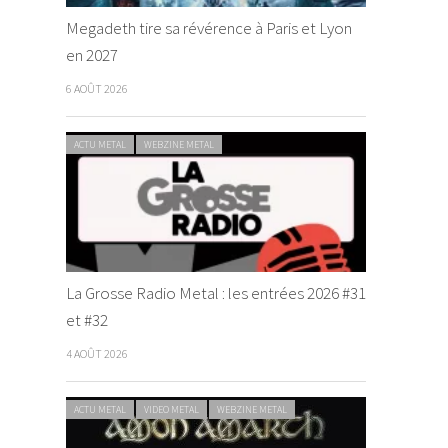
Megadeth tire sa révérence à Paris et Lyon
en 2027
6 AOÛT 2026
ACTU METAL
WEBZINE METAL
La Grosse Radio Metal : les entrées 2026 #31
et #32
4 AOÛT 2026
ACTU METAL
VIDEO METAL
WEBZINE METAL