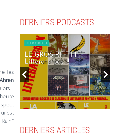
DERNIERS PODCASTS
LE GROS RIFFIFI
LE GROS RIFFI
rfin’
LE GROS RIFFIFI –
LE GR
Littératurock !!!
Days To
e les
Ahren
lors il
 heure
nspect
ui est
 Rain”
DERNIERS ARTICLES