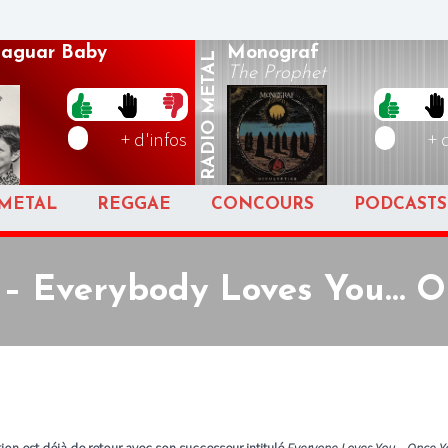
 Jaguar Baby
Monograf
METAL
The Prophet
RADIO
+ d'infos
+ 
METAL
REGGAE
CONCOURS
PODCASTS
n – Everybody Loves You…
ction est déjà de retour avec son successeur intitulé
Everyone Loves You... Once Y