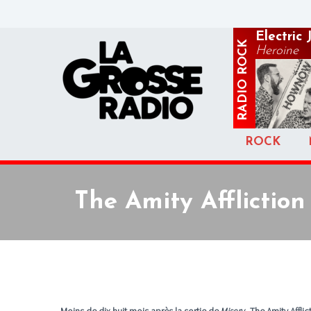
Electric
ROCK
Heroine
RADIO
ROCK
The Amity Afflictio
Moins de dix huit mois après la sortie de
Misery
, The Amity Affli