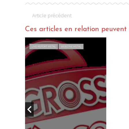
Article précédent
Ces articles en relation peuvent a
LIVE REPORT METAL
WEBZINE METAL
m The
6)