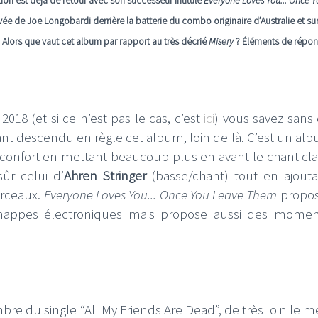
vée de Joe Longobardi derrière la batterie du combo originaire d’Australie et su
. Alors que vaut cet album par rapport au très décrié
Misery
? Éléments de répon
2018 (et si ce n’est pas le cas, c’est
ici
) vous savez sans
ant descendu en règle cet album, loin de là. C’est un al
 confort en mettant beaucoup plus en avant le chant cla
ûr celui d’
Ahren Stringer
(basse/chant) tout en ajout
orceaux.
Everyone Loves You... Once You Leave Them
propos
nappes électroniques mais propose aussi des mome
re du single “All My Friends Are Dead”, de très loin le me