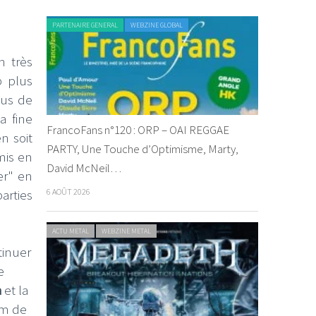
PARTENAIRE GENERAL
WEBZINE GLOBAL
n très
p plus
lus de
a fine
FrancoFans n°120 : ORP – OAI REGGAE
n soit
PARTY, Une Touche d’Optimisme, Marty,
mis en
David McNeil…
er" en
6 AOÛT 2026
arties
ACTU METAL
WEBZINE METAL
tinuer
e
h
et la
um de