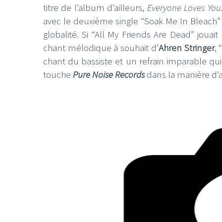
titre de l’album d’ailleurs,
Everyone Loves You
avec le deuxième single “Soak Me In Bleach”
globalité. Si “All My Friends Are Dead” jouai
chant mélodique à souhait d’
Ahren Stringer
,
chant du bassiste et un refrain imparable qui
touche
Pure Noise Records
dans la manière d’