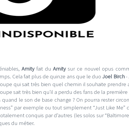
I
LE GROS RIFFIFI
S RIFFIFI –
LE GROS RIFFIFI – Su
as Riffifi 2025 !!!
The Covers !!!
déniables,
Amity
fait du
Amity
sur ce nouvel opus comm
emps. Cela fait plus de quinze ans que le duo
Joel Birch
-
roupe qui sait très bien quel chemin il souhaite prendre a
groupe sait très bien qu’il a perdu des fans de la première
as quand le son de base change ? On pourra rester circo
eliness” par exemple ou tout simplement “Just Like Me” q
lement conquis par d’autres (les solos sur “Baltimore
sques du métier.