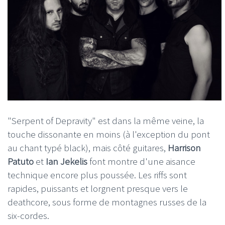
"Serpent of Depravity" est dans la même veine, la
touche dissonante en moins (à l'exception du pont
au chant typé black), mais côté guitares,
Harrison
Patuto
et
Ian Jekelis
font montre d'une aisance
technique encore plus poussée. Les riffs sont
rapides, puissants et lorgnent presque vers le
deathcore, sous forme de montagnes russes de la
six-cordes.