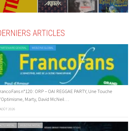
DERNIERS ARTICLES
PARTENAIRE GENERAL
WEBZINE GLOBAL
rancoFans n°120 : ORP – OAI REGGAE PARTY, Une Touche
’Optimisme, Marty, David McNeil…
 AOÛT 2026
ACTU METAL
WEBZINE METAL