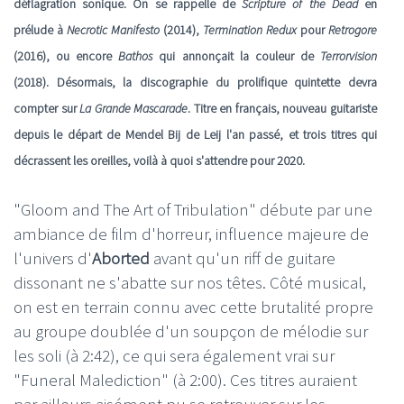
déflagration sonique. On se rappelle de
Scripture of the Dead
en
prélude à
Necrotic Manifesto
(2014),
Termination Redux
pour
Retrogore
(2016), ou encore
Bathos
qui annonçait la couleur de
Terrorvision
(2018). Désormais, la discographie du prolifique quintette devra
compter sur
La Grande Mascarade
. Titre en français, nouveau guitariste
depuis le départ de Mendel Bij de Leij l'an passé, et trois titres qui
décrassent les oreilles, voilà à quoi s'attendre pour 2020.
"Gloom and The Art of Tribulation" débute par une
ambiance de film d'horreur, influence majeure de
l'univers d'
Aborted
avant qu'un riff de guitare
dissonant ne s'abatte sur nos têtes. Côté musical,
on est en terrain connu avec cette brutalité propre
au groupe doublée d'un soupçon de mélodie sur
les soli (à 2:42), ce qui sera également vrai sur
"Funeral Malediction" (à 2:00). Ces titres auraient
par ailleurs aisément pu se retrouver sur les