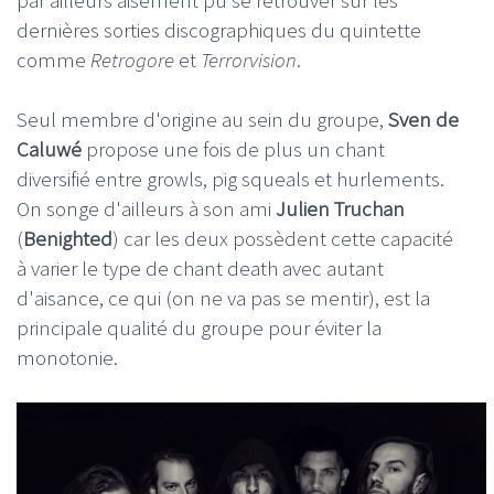
dernières sorties discographiques du quintette
comme
Retrogore
et
Terrorvision
.
Seul membre d'origine au sein du groupe,
Sven de
Caluwé
propose une fois de plus un chant
diversifié entre growls, pig squeals et hurlements.
On songe d'ailleurs à son ami
Julien Truchan
(
Benighted
) car les deux possèdent cette capacité
à varier le type de chant death avec autant
d'aisance, ce qui (on ne va pas se mentir), est la
principale qualité du groupe pour éviter la
monotonie.