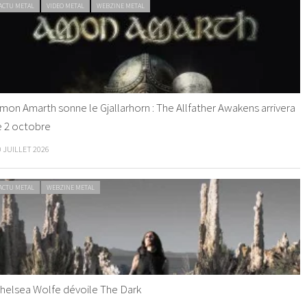
ACTU METAL
VIDEO METAL
WEBZINE METAL
mon Amarth sonne le Gjallarhorn : The Allfather Awakens arrivera
e 2 octobre
0 JUILLET 2026
ACTU METAL
WEBZINE METAL
helsea Wolfe dévoile The Dark