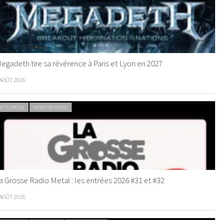
egadeth tire sa révérence à Paris et Lyon en 2027
 AOÛT 2026
ACTU METAL
WEBZINE METAL
a Grosse Radio Metal : les entrées 2026 #31 et #32
 AOÛT 2026