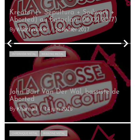
Aborted (+ Origin, Exhumed et
Miasmal) au Divan du Monde
(12.12.2014)
By Watchmaker
/ 28 décembre 2014
CHRONIQUE METAL
WEBZINE METAL
Aborted – The Necrotic Manifesto
By Watchmaker
/ 26 avril 2014