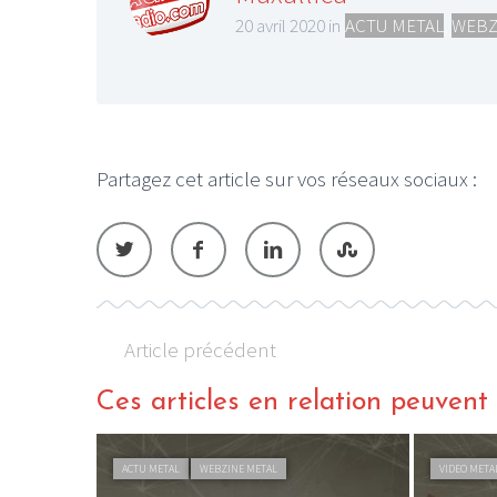
20 avril 2020 in
ACTU METAL
,
WEBZ
LE GROS RIFFIFI
LE GROS RIFFIF
Partagez cet article sur vos réseaux sociaux :
LE GROS RIFFIFI – Surfin’
LE GRO
!!
The Covers !!!
Littérat
Article précédent
Ces articles en relation peuvent a
FLASHBACK METAL
WEBZINE METAL
CHRONIQUE