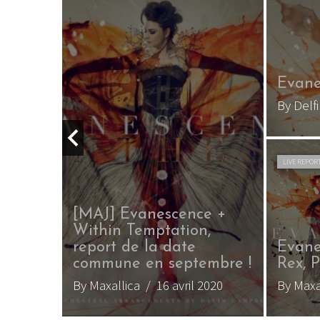
Evane
By Mar
my Lee
Evanescence – The
Open Door (2006)
bre
By Maxallica
/ 30 juillet 2016