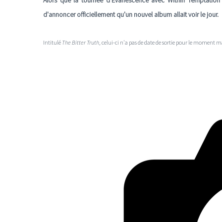
Alors que la tournée d'Evanescence avec Within Temptation
d'annoncer officiellement qu'un nouvel album allait voir le jour.
Intitulé
The Bitter Truth
, celui-ci n'a pas de date de sortie pour le moment ma