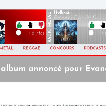
Hellixxir
METAL
Far Away From My Pr...
RADIO
+ d'infos
+ 
METAL
REGGAE
CONCOURS
PODCASTS
 album annoncé pour Evan