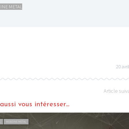
INE METAL
I
LE GROS RIFFIFI
S RIFFIFI –
LE GROS RIFFIFI – S
urock !!!
Days To Rock !!!
20 avri
Article suiv
ussi vous intéresser...
 ROCK
WEBZINE ROCK