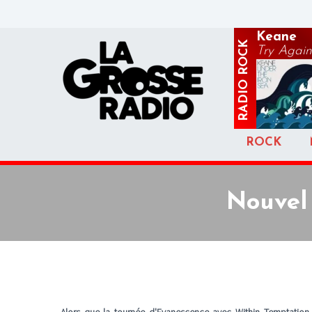
Keane
ROCK
Try Again
RADIO
ROCK
Nouvel