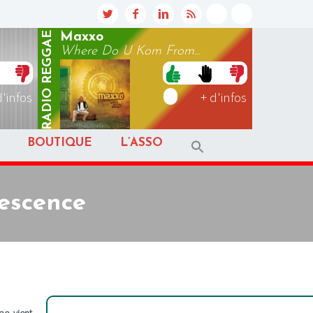
REGGAE
Maxxo
Where Do U Kom From...
RADIO
d'infos
+ d'infos
BOUTIQUE
L’ASSO
escence