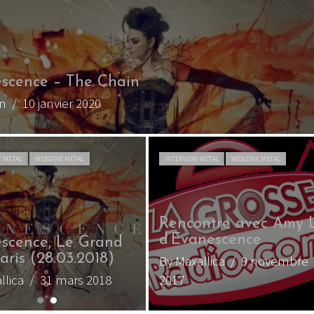
scence – Evanescence
ionJacquet
/ 11 octobre 2011