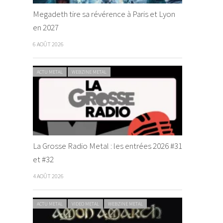
Megadeth tire sa révérence à Paris et Lyon
en 2027
6 AOÛT 2026
ACTU METAL
WEBZINE METAL
La Grosse Radio Metal : les entrées 2026 #31
et #32
4 AOÛT 2026
ACTU METAL
VIDEO METAL
WEBZINE METAL