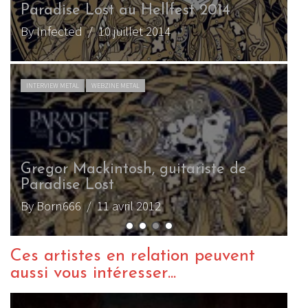
Paradise Lost au Hellfest 2014
D
By Infected
/ 10 juillet 2014
B
INTERVIEW METAL
WEBZINE METAL
Gregor Mackintosh, guitariste de
Paradise Lost
By Born666
/ 11 avril 2012
Ces artistes en relation peuvent
aussi vous intéresser...