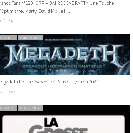
rancoFans n°120 : ORP – OAI REGGAE PARTY, Une Touche
’Optimisme, Marty, David McNeil…
 AOÛT 2026
ACTU METAL
WEBZINE METAL
egadeth tire sa révérence à Paris et Lyon en 2027
 AOÛT 2026
ACTU METAL
WEBZINE METAL