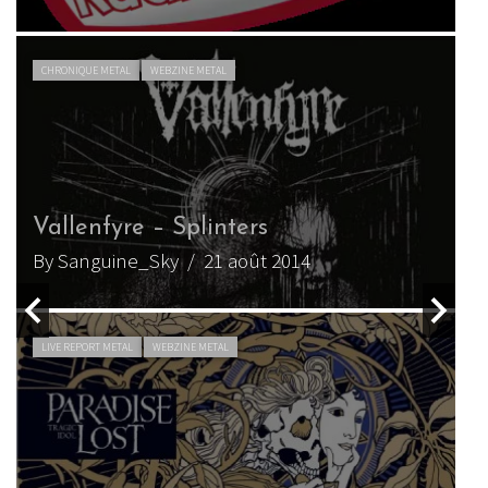
CHRONIQUE METAL
WEBZINE METAL
P
Vallenfyre – Splinters
(
By Sanguine_Sky
/ 21 août 2014
B
LIVE REPORT METAL
WEBZINE METAL
P