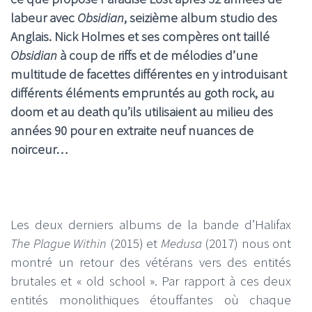
labeur avec
Obsidian
, s
eizi
ème album studio des
Anglais. Nick Holmes et ses compères ont taillé
Obsidian
à coup de riffs et de mélodies d’une
multitude de facettes différentes en y introduisant
différents éléments empruntés au goth rock, au
doom et au death qu’ils utilisaient au milieu des
années 90 pour en extraite n
euf
nuances de
noirceur…
Les deux derniers albums de la bande d’Halifax
The Plague Within
(2015) et
Medusa
(2017) nous ont
montré un retour des vétérans vers des entités
brutales et « old school ». Par rapport à ces deux
entités monolithiques étouffantes où chaque