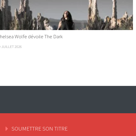
helsea Wolfe dévoile The Dark
9 JUILLET 2026
SOUMETTRE SON TITRE