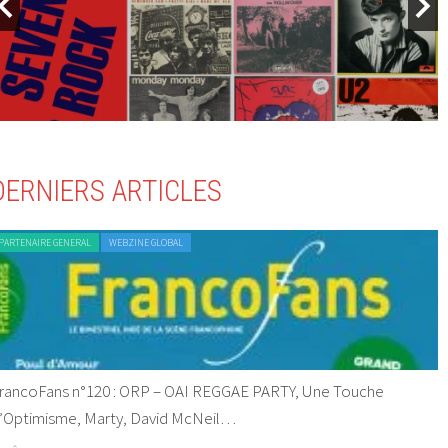
DERNIERS ARTICLES
PARTENAIRE GENERAL
WEBZINE GLOBAL
rancoFans n°120 : ORP – OAI REGGAE PARTY, Une Touche
’Optimisme, Marty, David McNeil…