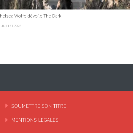
helsea Wolfe dévoile The Dark
9 JUILLET 2026
SOUMETTRE SON TITRE
MENTIONS LEGALES