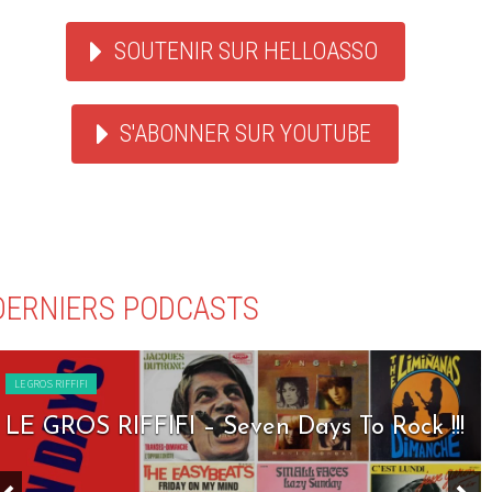
SOUTENIR SUR HELLOASSO
S'ABONNER SUR YOUTUBE
DERNIERS PODCASTS
LE GROS RIFFIFI
LE GROS RIFFIFI – Seven Days To Rock !!!