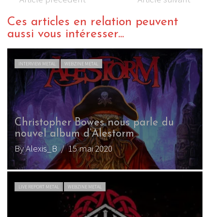
Ces articles en relation peuvent
aussi vous intéresser...
INTERVIEW METAL
WEBZINE METAL
Christopher Bowes nous parle du
nouvel album d’Alestorm
A
By Alexis_B
/ 15 mai 2020
B
LIVE REPORT METAL
WEBZINE METAL