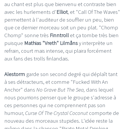
au chant est plus que bienvenu et contraste bien
avec les hurlements d'
Elliot
, et "Call Of The Waves"
permettent à l'auditeur de souffler un peu, bien
que ce dernier morceau soit un peu plat. "Chomp
Chomp" sonne très
Finntroll
et ça tombe très bien
puisque
Mathias "Vreth" Lilmåns
y interprète un
refrain, court mais intense, qui plaira forcément
aux fans des trolls finlandais.
Alestorm
garde son second degré qui déplaît tant
à ses détracteurs, et comme "Fucked With An
Anchor" dans
No Grave But The Sea,
dans lequel
nous pourrions penser que le groupe s'adresse à
ces personnes qui ne comprennent pas son
humour,
Curse Of The Crystal Coconut
comporte de
nouveau des morceaux stupides. L'idée reste la
même dans la chanson "Pirate Metal Drinking