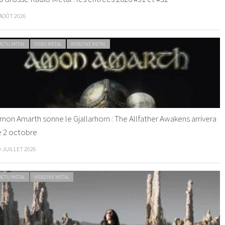
 AOÛT 2026
ACTU METAL
VIDEO METAL
WEBZINE METAL
mon Amarth sonne le Gjallarhorn : The Allfather Awakens arrivera
e 2 octobre
0 JUILLET 2026
ACTU METAL
WEBZINE METAL