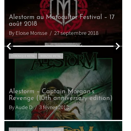
Alestorm au Motocultor Festival – 17
août 2018
By Eloise Morisse
/ 27 septembre 2018
CHRONIQUE METAL
WEBZINE METAL
Alestorm – Captain Morgan’s
Revenge (10th anniversary edition)
By Aude D
/ 3 février 2018
LIVE REPORT METAL
WEBZINE METAL