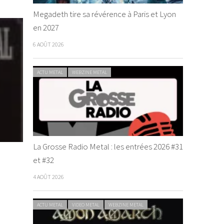
Megadeth tire sa révérence à Paris et Lyon
en 2027
6 AOÛT 2026
ACTU METAL
WEBZINE METAL
La Grosse Radio Metal : les entrées 2026 #31
et #32
4 AOÛT 2026
ACTU METAL
VIDEO METAL
WEBZINE METAL