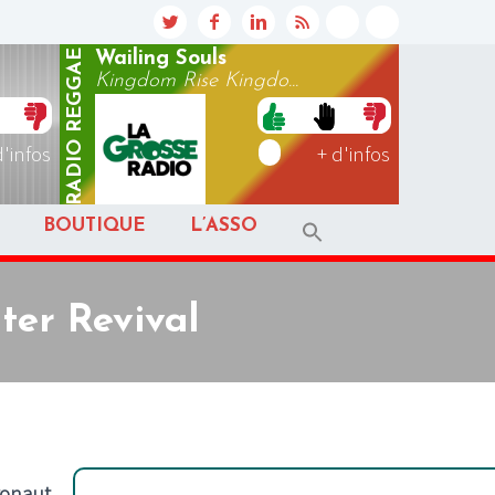
REGGAE
Wailing Souls
Kingdom Rise Kingdo...
RADIO
d'infos
+ d'infos
BOUTIQUE
L’ASSO
ter Revival
ronaut