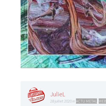
JulieL
28 juillet 2020 in
ACTU METAL
,
WEB