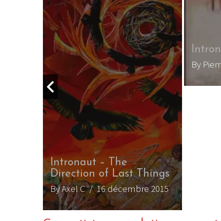
Intro
By Pier
ut : 3
n
Intronaut – The
Direction of Last Things
By Axel C
/ 16 décembre 2015