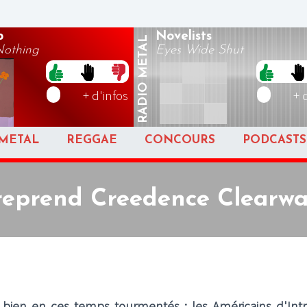
p
Novelists
METAL
Nothing
Eyes Wide Shut
RADIO
+ d'infos
+ 
METAL
REGGAE
CONCOURS
PODCASTS
reprend Creedence Clearwa
 du bien en ces temps tourmentés : les Américains d'Int