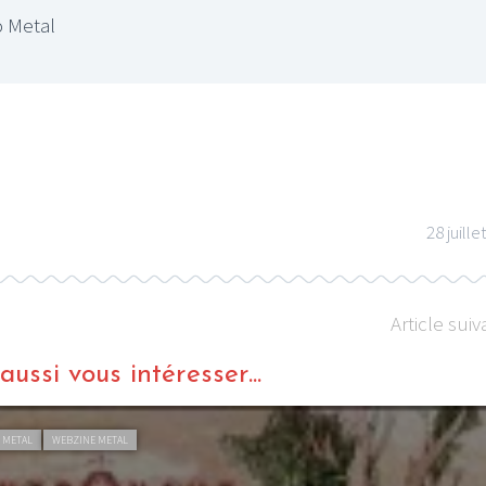
 Metal
LE GROS RIFFIFI
IFI –
LE GROS RIFFIFI – Surfin’
fi 2025 !!!
The Covers !!!
28 juille
Article suiv
ussi vous intéresser...
 METAL
WEBZINE METAL