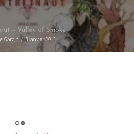
naut – Valley of Smoke
re Garcin
/ 3 janvier 2011