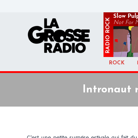
Slow Pul
ROCK
Not For 
RADIO
ROCK
Intronaut 
C'est une petite surprise estivale qui fait