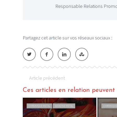
Responsable Relations Promo
Partagez cet article sur vos réseaux sociaux :
LE GROS RIFFIFI
LE GROS RIFF
Christmas Riffi
Article précédent
Ces articles en relation peuvent a
CHRONIQUE METAL
WEBZINE METAL
CHRONIQUE