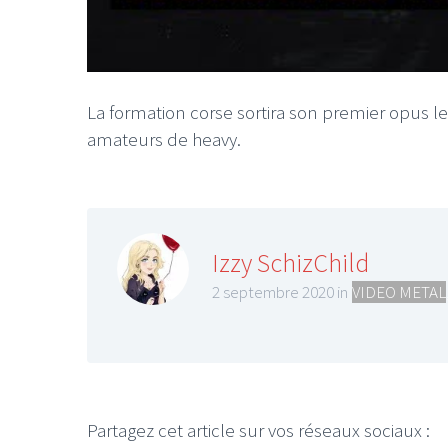
La formation corse sortira son premier opus l
amateurs de heavy.
Izzy SchizChild
2 septembre 2020 in
VIDEO METAL
Partagez cet article sur vos réseaux sociaux :