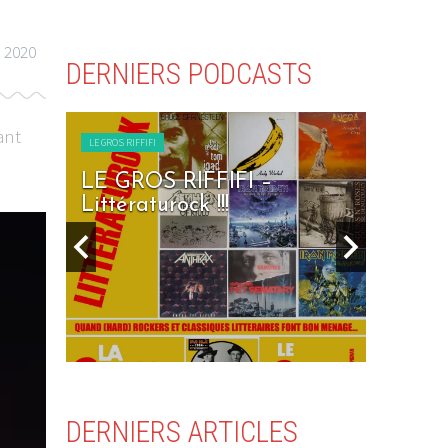
 2020
DERNIERS PODCASTS
ant
LE GROS RIFFIFI
I –
LE GROS RIFFIFI – Seven
Days To Rock !!!
DERNIERS ARTICLES