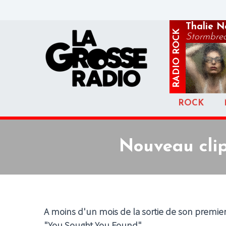
Thalie N
ROCK
Stormbre
RADIO
ROCK
Nouveau clip
A moins d'un mois de la sortie de son premie
"You Sought You Found".