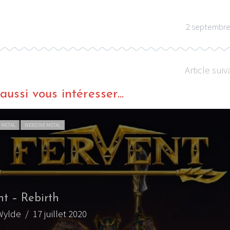
2 septembre
Article suiv
LE GROS RIFFIFI
LE GROS RIFFIFI
ussi vous intéresser...
E GROS RIFFIFI – Surfin’
LE GROS RIFFIF
he Covers !!!
Littératurock !!!
 METAL
WEBZINE METAL
nt – Rebirth
Wylde
/ 17 juillet 2020