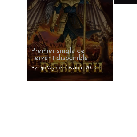
Premier single de
Fervent disponible
By Djo Wylde
/ 6 août 2020