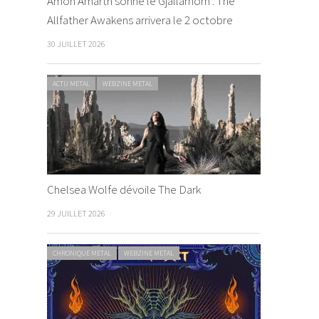
Amon Amarth sonne le Gjallarhorn : The
Allfather Awakens arrivera le 2 octobre
30 JUILLET 2026
ACTU METAL
WEBZINE METAL
Chelsea Wolfe dévoile The Dark
29 JUILLET 2026
CHRONIQUE METAL
WEBZINE METAL