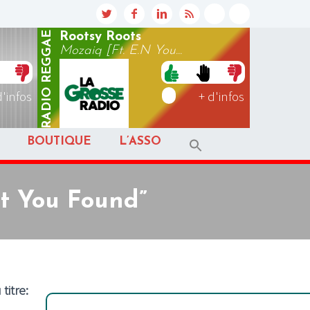
REGGAE
Rootsy Roots
Mozaiq [Ft. E.N You...
RADIO
d'infos
+ d'infos
BOUTIQUE
L’ASSO
ht You Found”
titre: