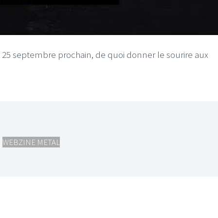
e 25 septembre prochain, de quoi donner le sourire aux
,
WEBZINE METAL