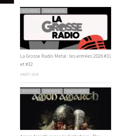
ACTU METAL
WEBZINE METAL
La Grosse Radio Metal : les entrées 2026 #31
et #32
4 AOÛT 2026
ACTU METAL
VIDEO METAL
WEBZINE METAL