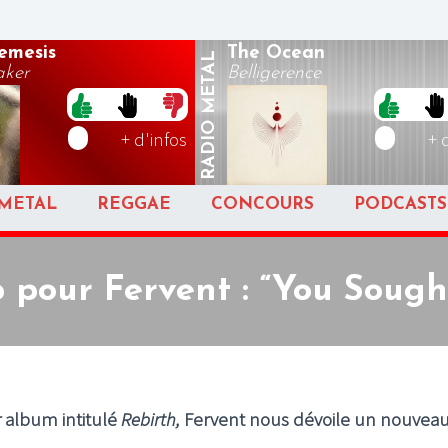
emesis
The Ocean
METAL
aker
Belligerence
RADIO
+ d'infos
+ 
METAL
REGGAE
CONCOURS
PODCASTS
 pour Fervent : “You Soug
r album intitulé
Rebirth,
Fervent nous dévoile un nouveau 