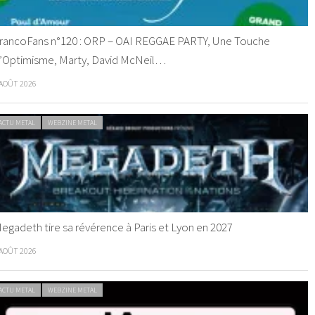
rancoFans n°120 : ORP – OAI REGGAE PARTY, Une Touche
’Optimisme, Marty, David McNeil…
 AOÛT 2026
ACTU METAL
WEBZINE METAL
egadeth tire sa révérence à Paris et Lyon en 2027
 AOÛT 2026
ACTU METAL
WEBZINE METAL