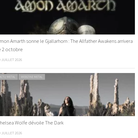
mon Amarth sonne le Gjallarhorn : The Allfather Awakens arrivera
e 2 octobre
0 JUILLET 2026
ACTU METAL
WEBZINE METAL
helsea Wolfe dévoile The Dark
9 JUILLET 2026