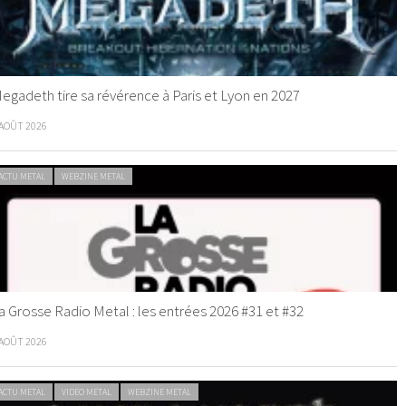
egadeth tire sa révérence à Paris et Lyon en 2027
 AOÛT 2026
ACTU METAL
WEBZINE METAL
a Grosse Radio Metal : les entrées 2026 #31 et #32
 AOÛT 2026
ACTU METAL
VIDEO METAL
WEBZINE METAL