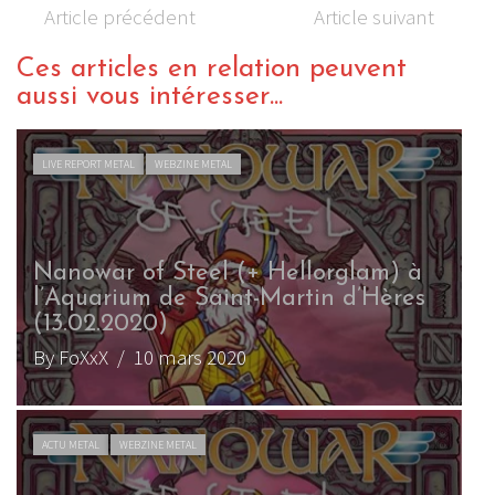
Article précédent
Article suivant
Ces articles en relation peuvent
aussi vous intéresser...
LIVE REPORT METAL
WEBZINE METAL
Nanowar of Steel (+ Hellorglam) à
l’Aquarium de Saint-Martin d’Hères
(13.02.2020)
By FoXxX
/ 10 mars 2020
ACTU METAL
WEBZINE METAL