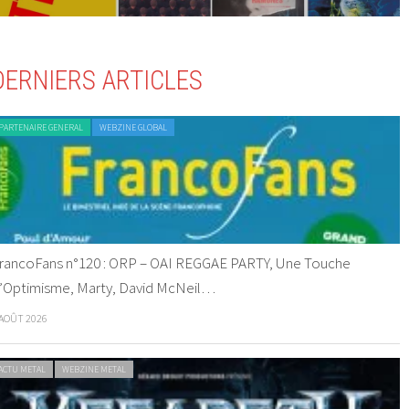
DERNIERS ARTICLES
PARTENAIRE GENERAL
WEBZINE GLOBAL
rancoFans n°120 : ORP – OAI REGGAE PARTY, Une Touche
’Optimisme, Marty, David McNeil…
 AOÛT 2026
ACTU METAL
WEBZINE METAL