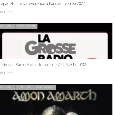
egadeth tire sa révérence à Paris et Lyon en 2027
 AOÛT 2026
ACTU METAL
WEBZINE METAL
a Grosse Radio Metal : les entrées 2026 #31 et #32
 AOÛT 2026
ACTU METAL
VIDEO METAL
WEBZINE METAL