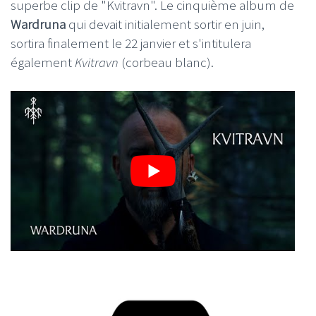
superbe clip de "Kvitravn". Le cinquième album de
Wardruna
qui devait initialement sortir en juin,
sortira finalement le 22 janvier et s'intitulera
également
Kvitravn
(corbeau blanc).