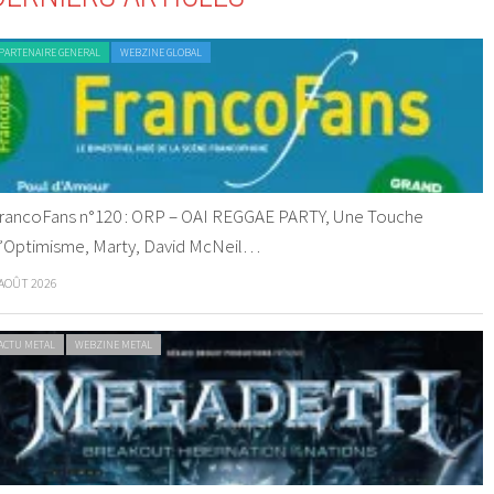
PARTENAIRE GENERAL
WEBZINE GLOBAL
rancoFans n°120 : ORP – OAI REGGAE PARTY, Une Touche
’Optimisme, Marty, David McNeil…
 AOÛT 2026
ACTU METAL
WEBZINE METAL