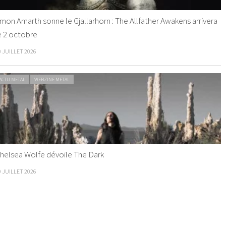
mon Amarth sonne le Gjallarhorn : The Allfather Awakens arrivera
e 2 octobre
0 JUILLET 2026
ACTU METAL
WEBZINE METAL
helsea Wolfe dévoile The Dark
9 JUILLET 2026