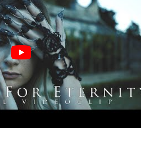
I
LE GROS RIFFIFI
S RIFFIFI – Surfin’
LE GROS RIFFIFI –
ers !!!
Littératurock !!!