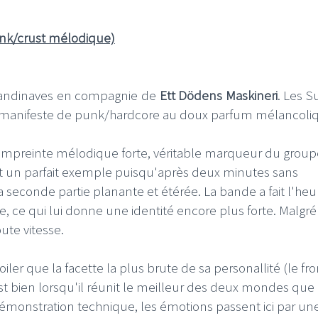
unk/crust mélodique)
candinaves en compagnie de
Ett Dödens Maskineri
. Les S
 manifeste de punk/hardcore au doux parfum mélancoli
 empreinte mélodique forte, véritable marqueur du group
est un parfait exemple puisqu'après deux minutes sans
sa seconde partie planante et étérée. La bande a fait l'he
le, ce qui lui donne une identité encore plus forte. Malgré
oute vitesse.
oiler que la facette la plus brute de sa personallité (le fro
 bien lorsqu'il réunit le meilleur des deux mondes que 
émonstration technique, les émotions passent ici par un