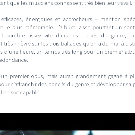
ant que les musiciens connaissent très bien leur travail.
, efficaces, énergiques et accrocheurs – mention spéc
itre le plus mémorable. L’album laisse pourtant un sen
t, il sombre assez vite dans les clichés du genre, 
très mièvre sur les trois ballades qu’on a du mal à dist
plus d’une heure, un temps très long pour un premier alb
 redondance.
r un premier opus, mais aurait grandement gagné à p
 pour s’affranchir des poncifs du genre et développer sa 
l en soit capable.