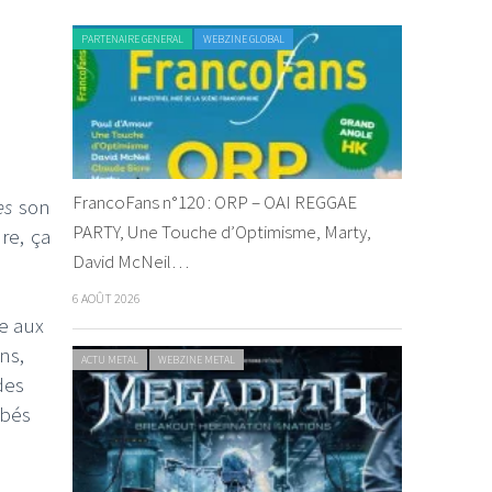
PARTENAIRE GENERAL
WEBZINE GLOBAL
FrancoFans n°120 : ORP – OAI REGGAE
ces
son
PARTY, Une Touche d’Optimisme, Marty,
re, ça
David McNeil…
6 AOÛT 2026
e aux
ns,
ACTU METAL
WEBZINE METAL
des
mbés