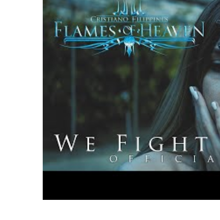
LE GROS RIFFIFI
LE GROS RIFFIF
LE GROS RIFFIFI –
LE GRO
Christmas Riffifi 2025 !!!
The Cov