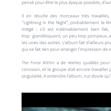
pensé pour être le plus épique possible, d’aut
Il en résulte des morceaux très travaillés
"Lightning in the Night", probablement le t
mitigé : s’il est indéniablement bien fai
trop grandiloquent, un peu trop pompeux, et 
les unes des autres. L’album fait d’ailleurs 
qui ne fait rien pour arranger l’impression de
The Force Within
a de réelles qualités pou
concision, et le groupe doit encore travailler
singularité. A entendre l’album, nul doute qu’i