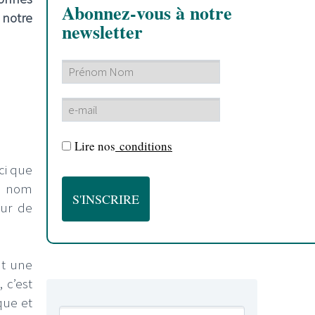
Abonnez-vous à notre
e notre
newsletter
Lire nos
conditions
ci que
n nom
eur de
nt une
 c’est
que et