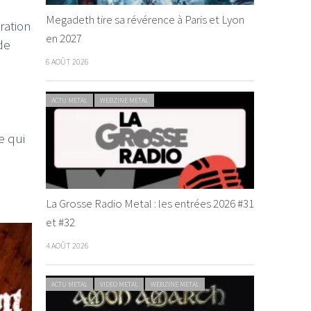
Megadeth tire sa révérence à Paris et Lyon
ration
en 2027
de
6 AOÛT 2026
ACTU METAL
WEBZINE METAL
e qui
La Grosse Radio Metal : les entrées 2026 #31
et #32
4 AOÛT 2026
ACTU METAL
VIDEO METAL
WEBZINE METAL