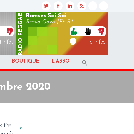
REGGAE
Ramses Sai Sai
Radio Gaza [Ft. Bil...
RADIO
d'infos
+ d'infos
BOUTIQUE
L’ASSO
embre 2020
 l’œil
ionnés