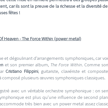
tent, car ils sont la preuve de la richesse et la diversité d
ses fêtes !
e Of Heaven - The Force Within (power metal)
ue et dégoulinant d’arrangements symphoniques, car voi
ven
et son premier album,
The Force Within
. Comme so
par
Cristiano Filippini
, guitariste, claviériste et composit
 déjà composé plusieurs œuvres symphoniques classiques.
egistré avec un véritable orchestre symphonique : on se
t symphonique est plus qu’une influence de second plan,
’accommode très bien avec un power metal assez classi