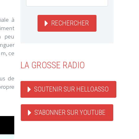
iale à
RECHERCHER
timent
un peu
inguer
um, ce
LA GROSSE RADIO
lus de
propre
SOUTENIR SUR HELLOASSO
S'ABONNER SUR YOUTUBE