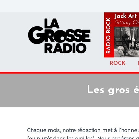
Jack Art
ROCK
Sitting On
RADIO
ROCK
Les gros 
Chaque mois, notre rédaction met à l’honneu
(ou plutôt dans les oreilles). Nous espérons