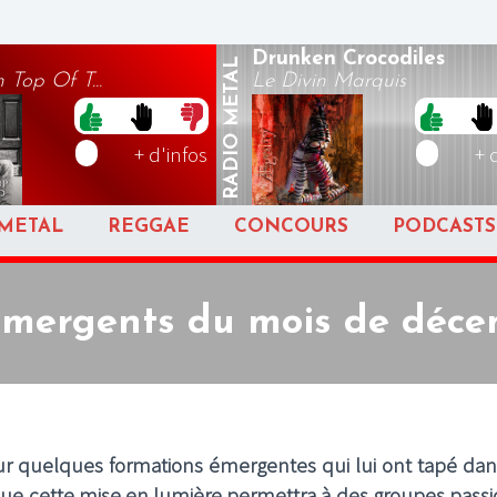
Drunken Crocodiles
METAL
 Top Of T...
Le Divin Marquis
RADIO
+ d'infos
+ 
METAL
REGGAE
CONCOURS
PODCASTS
émergents du mois de déc
r quelques formations émergentes qui lui ont tapé dans
 que cette mise en lumière permettra à des groupes pass