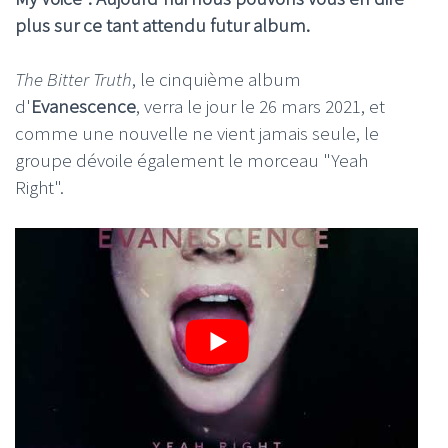
plus sur ce tant attendu futur album.
The Bitter Truth
, le cinquième album
d'
Evanescence
, verra le jour le 26 mars 2021, et
comme une nouvelle ne vient jamais seule, le
groupe dévoile également le morceau "Yeah
Right".