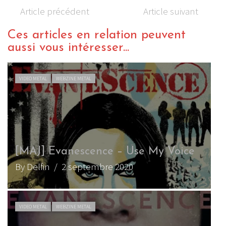
Article précédent
Article suivant
Ces articles en relation peuvent
aussi vous intéresser...
VIDEO METAL
WEBZINE METAL
[MAJ] Evanescence – Use My Voice
By Delfin
/ 2 septembre 2020
VIDEO METAL
WEBZINE METAL