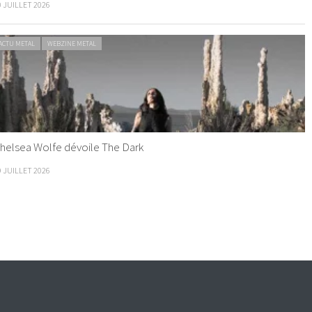
0 JUILLET 2026
ACTU METAL
WEBZINE METAL
helsea Wolfe dévoile The Dark
9 JUILLET 2026