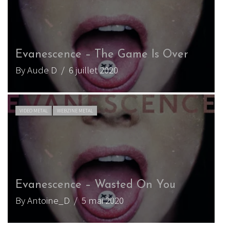
Evanescence – The Game Is Over
By Aude D
/ 6 juillet 2020
VIDEO METAL
WEBZINE METAL
Evanescence – Wasted On You
By Antoine_D
/ 5 mai 2020