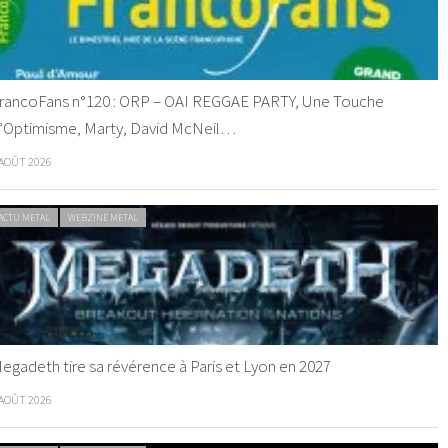
rancoFans n°120 : ORP – OAI REGGAE PARTY, Une Touche
’Optimisme, Marty, David McNeil…
 AOÛT 2026
ACTU METAL
WEBZINE METAL
egadeth tire sa révérence à Paris et Lyon en 2027
 AOÛT 2026