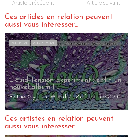
Article précédent
Article suivant
Ces articles en relation peuvent
aussi vous intéresser...
ACTU METAL
WEBZINE METAL
Liquid Tension Experiment : enfin un
nouvel album !
By The Keyboard Wizard
/ 18 décembre 2020
Ces artistes en relation peuvent
aussi vous intéresser...