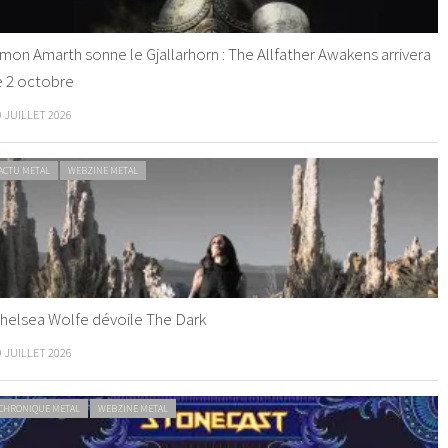
mon Amarth sonne le Gjallarhorn : The Allfather Awakens arrivera
e 2 octobre
0 JUILLET 2026
ACTU METAL
WEBZINE METAL
helsea Wolfe dévoile The Dark
9 JUILLET 2026
CHRONIQUE METAL
WEBZINE METAL