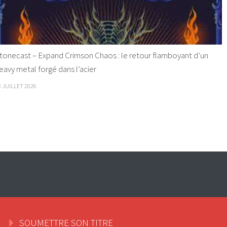
tonecast – Expand Crimson Chaos : le retour flamboyant d’un
eavy metal forgé dans l’acier
8 JUILLET 2026
SOUMETTRE SON TITRE