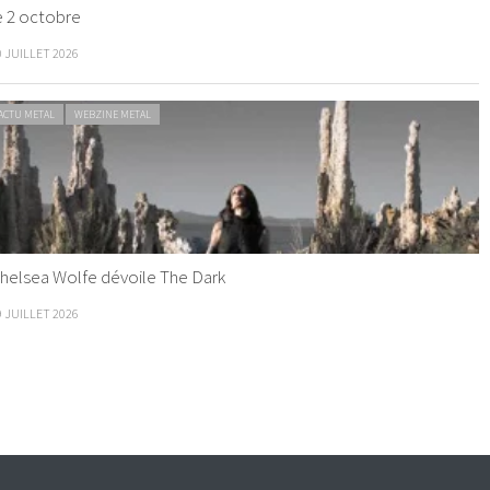
e 2 octobre
0 JUILLET 2026
ACTU METAL
WEBZINE METAL
helsea Wolfe dévoile The Dark
9 JUILLET 2026