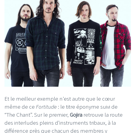
Et le meilleur exemple n'est autre que le cœur
même de ce
Fortitude
: le titre éponyme suivi de
“The Chant”. Sur le premier,
Gojira
retrouve la route
des interludes pleins d’instruments tribaux, à la
différence près que chacun des membres y