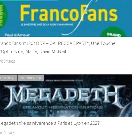
rancoFans n°120 : ORP – OAI REGGAE PARTY, Une Touche
’Optimisme, Marty, David McNeil…
 AOÛT 2026
ACTU METAL
WEBZINE METAL
egadeth tire sa révérence à Paris et Lyon en 2027
 AOÛT 2026