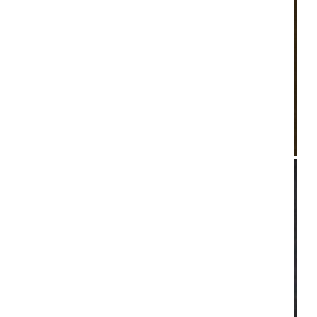
ACTU METAL
WEBZINE METAL
Gojira : nouvel album le 30 avril
2021 !
By D-Axl
/ 18 février 2021
GROSSES SELECTIONS METAL
WEBZINE METAL
Le Big Very Best Of Metal de la
Décennie
By Karnogal
/ 1 janvier 2020