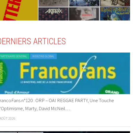
DERNIERS ARTICLES
PARTENAIRE GENERAL
WEBZINE GLOBAL
rancoFans n°120 : ORP – OAI REGGAE PARTY, Une Touche
’Optimisme, Marty, David McNeil…
 AOÛT 2026