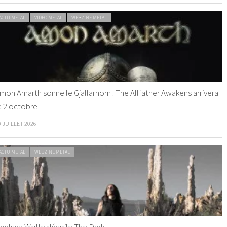
ACTU METAL
VIDEO METAL
WEBZINE METAL
mon Amarth sonne le Gjallarhorn : The Allfather Awakens arrivera
e 2 octobre
0 JUILLET 2026
ACTU METAL
WEBZINE METAL
helsea Wolfe dévoile The Dark