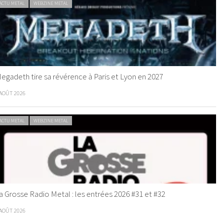
ACTU METAL
WEBZINE METAL
egadeth tire sa révérence à Paris et Lyon en 2027
 AOÛT 2026
ACTU METAL
WEBZINE METAL
a Grosse Radio Metal : les entrées 2026 #31 et #32
 AOÛT 2026