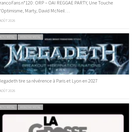
rancoFans n°120 : ORP – OAI REGGAE PARTY, Une Touche
’Optimisme, Marty, David McNeil…
 AOÛT 2026
ACTU METAL
WEBZINE METAL
egadeth tire sa révérence à Paris et Lyon en 2027
 AOÛT 2026
ACTU METAL
WEBZINE METAL