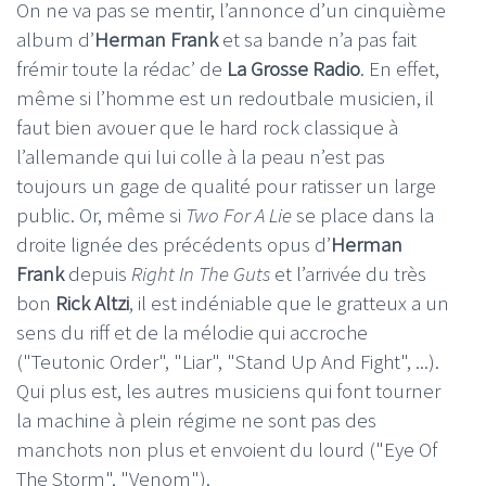
On ne va pas se mentir, l’annonce d’un cinquième
album d’
Herman Frank
et sa bande n’a pas fait
frémir toute la rédac’ de
La Grosse Radio
. En effet,
même si l’homme est un redoutbale musicien, il
faut bien avouer que le hard rock classique à
l’allemande qui lui colle à la peau n’est pas
toujours un gage de qualité pour ratisser un large
public. Or, même si
Two For A Lie
se place dans la
droite lignée des précédents opus d’
Herman
Frank
depuis
Right In The Guts
et l’arrivée du très
bon
Rick Altzi
, il est indéniable que le gratteux a un
sens du riff et de la mélodie qui accroche
("Teutonic Order", "Liar", "Stand Up And Fight", ...).
Qui plus est, les autres musiciens qui font tourner
la machine à plein régime ne sont pas des
manchots non plus et envoient du lourd ("Eye Of
The Storm", "Venom").