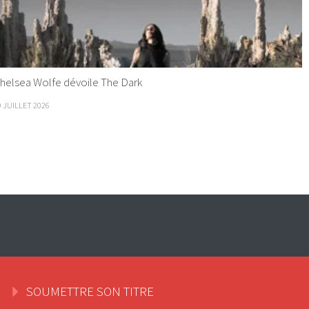
helsea Wolfe dévoile The Dark
9 JUILLET 2026
SOUMETTRE SON TITRE