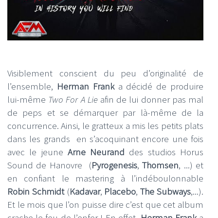
Visiblement conscient du peu d’originalité de
l’ensemble,
Herman Frank
a décidé de produire
lui-même
Two For A Lie
afin de lui donner pas mal
de peps et se démarquer par là-même de la
concurrence. Ainsi, le gratteux a mis les petits plats
dans les grands en s’acoquinant encore une fois
avec le jeune
Arne Neurand
des studios Horus
Sound de Hanovre (
Pyrogenesis
,
Thomsen
, ...) et
en confiant le mastering à l’indéboulonnable
Robin Schmidt
(
Kadavar
,
Placebo
,
The Subways
,...).
Et le mois que l’on puisse dire c’est que cet album
crache le feu de l’enfer ! En effet,
Herman Frank
a