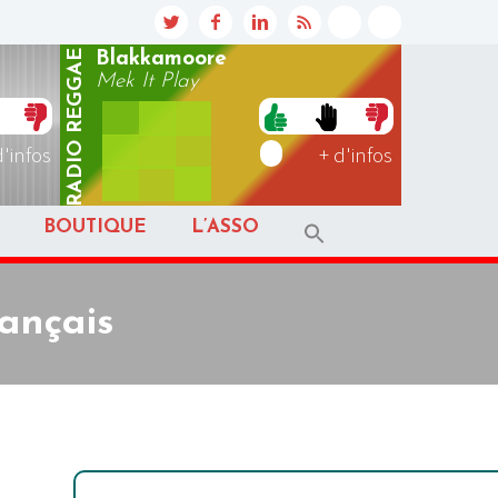
REGGAE
Blakkamoore
Mek It Play
RADIO
d'infos
+ d'infos
BOUTIQUE
L’ASSO
rançais