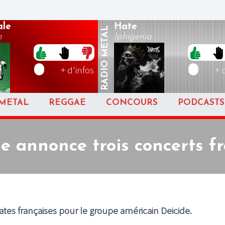
ale
Hate
METAL
h
Iphigenia
RADIO
+ d'infos
+ 
METAL
REGGAE
CONCOURS
PODCASTS
e annonce trois concerts f
dates françaises pour le groupe américain Deicide.