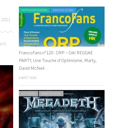
PARTENAIRE GENERAL
WEBZINE GLOBAL
n 2021
ant
FrancoFans n°120 : ORP – OAI REGGAE
PARTY, Une Touche d’Optimisme, Marty,
David McNeil…
6 AOÛT 2026
ACTU METAL
WEBZINE METAL