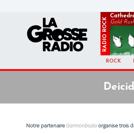
Cathedr
ROCK
Gold Rus
RADIO
ROCK
Deicid
Notre partenaire
Garmonbozia
organise trois 