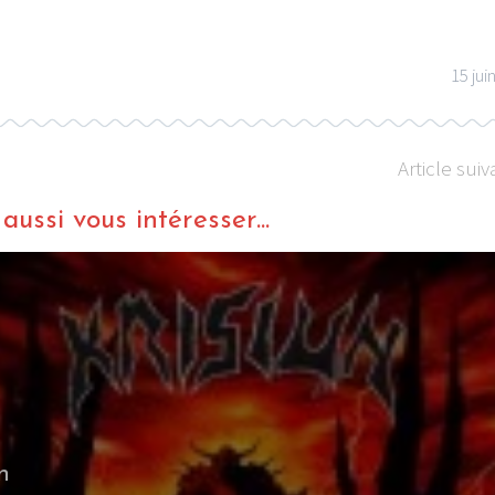
15 jui
Article suiv
ussi vous intéresser...
n