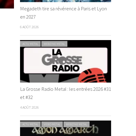
Megadeth tire sa révérence à Paris et Lyon
en 2027
6 AOÛT 2026
ACTU METAL
WEBZINE METAL
La Grosse Radio Metal : les entrées 2026 #31
et #32
4 AOÛT 2026
ACTU METAL
VIDEO METAL
WEBZINE METAL