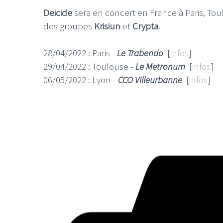
Deicide
sera en concert en France à Paris, To
des groupes
Krisiun
et
Crypta
.
28/04/2022 : Paris -
Le Trabendo
[
infos
]
29/04/2022 : Toulouse -
Le Metronum
[
infos
]
06/05/2022 : Lyon -
CCO Villeurbanne
[
infos
]