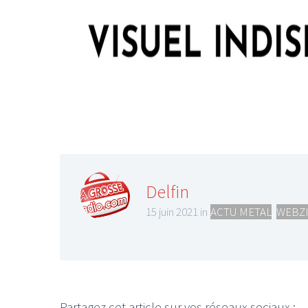
LE GROS RIFFIF
LE GRO
Christm
Delfin
15 juin 2021 in
ACTU METAL
,
WEBZI
Partagez cet article sur vos réseaux sociaux :