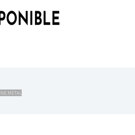
I
LE GROS RIFFIFI
S RIFFIFI –
LE GROS RIFFIFI – Su
as Riffifi 2025 !!!
The Covers !!!
NE METAL