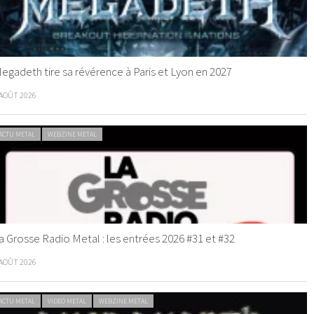
egadeth tire sa révérence à Paris et Lyon en 2027
 AOÛT 2026
ACTU METAL
WEBZINE METAL
a Grosse Radio Metal : les entrées 2026 #31 et #32
 AOÛT 2026
ACTU METAL
VIDEO METAL
WEBZINE METAL