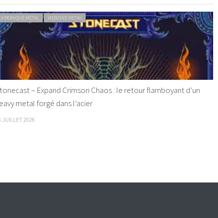
CHRONIQUE METAL
WEBZINE METAL
tonecast – Expand Crimson Chaos : le retour flamboyant d’un
eavy metal forgé dans l’acier
8 JUILLET 2026