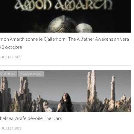
mon Amarth sonne le Gjallarhorn : The Allfather Awakens arrivera
e 2 octobre
0 JUILLET 2026
ACTU METAL
WEBZINE METAL
helsea Wolfe dévoile The Dark
9 JUILLET 2026