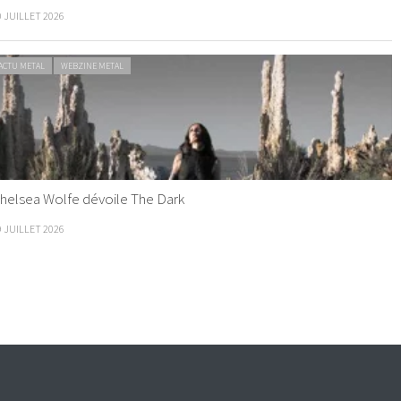
0 JUILLET 2026
ACTU METAL
WEBZINE METAL
helsea Wolfe dévoile The Dark
9 JUILLET 2026