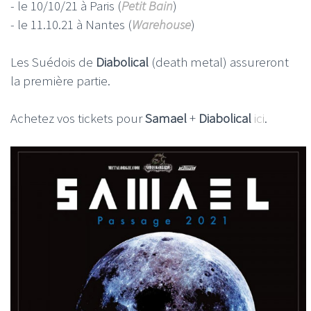
- le 10/10/21 à Paris (
Petit Bain
)
- le 11.10.21 à Nantes (
Warehouse
)
Les Suédois de
Diabolical
(death metal) assureront
la première partie.
Achetez vos tickets pour
Samael
+
Diabolical
ici
.