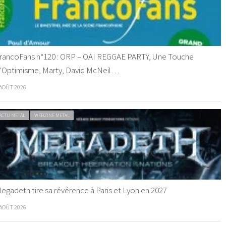
rancoFans n°120 : ORP – OAI REGGAE PARTY, Une Touche
’Optimisme, Marty, David McNeil…
 AOÛT 2026
ACTU METAL
WEBZINE METAL
egadeth tire sa révérence à Paris et Lyon en 2027
 AOÛT 2026