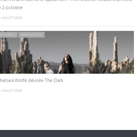
e 2 octobre
0 JUILLET 2026
ACTU METAL
WEBZINE METAL
helsea Wolfe dévoile The Dark
9 JUILLET 2026