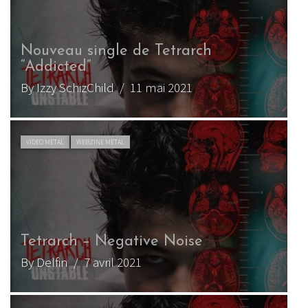
Nouveau single de Tetrarch
“Addicted”
By Izzy SchizChild
/ 11 mai 2021
VIDEO METAL
WEBZINE METAL
Tetrarch – Negative Noise
By Delfin
/ 7 avril 2021