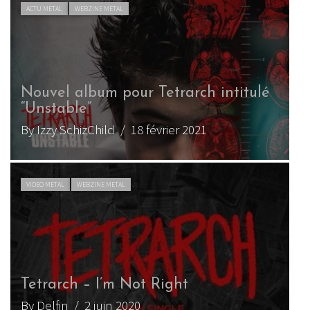
ACTU METAL
WEBZINE METAL
Nouvel album pour Tetrarch intitulé
“Unstable”
By Izzy SchizChild
/ 18 février 2021
VIDEO METAL
WEBZINE METAL
Tetrarch – I’m Not Right
By Delfin
/ 2 juin 2020