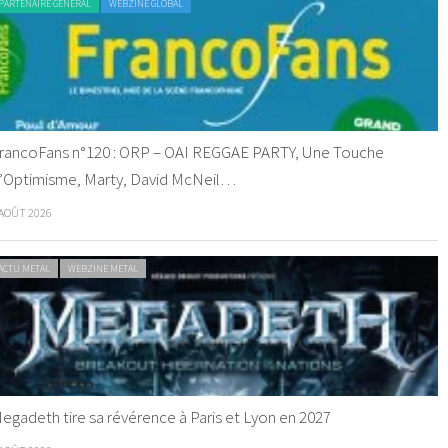
PARTENAIRE GENERAL
WEBZINE GLOBAL
rancoFans n°120 : ORP – OAI REGGAE PARTY, Une Touche
’Optimisme, Marty, David McNeil…
 AOÛT 2026
ACTU METAL
WEBZINE METAL
egadeth tire sa révérence à Paris et Lyon en 2027