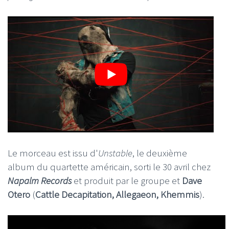
Le morceau est issu d'
Unstable
, le deuxième
album du quartette américain, sorti le 30 avril chez
Napalm Records
et produit par le groupe et
Dave
Otero
(
Cattle Decapitation, Allegaeon, Khemmis
).