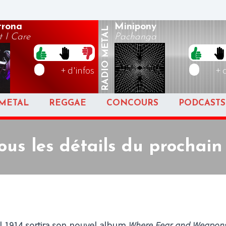
rona
Minipony
METAL
 I Care
Pachanga
RADIO
+ d'infos
+ 
METAL
REGGAE
CONCOURS
PODCASTS
 tous les détails du prochai
 1914 sortira son nouvel album
Where Fear and Weapon