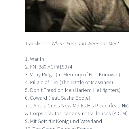
LE GROS RIFFIFI
LE GROS RIFFIF
Tracklist de
Where Fear and Weapons Meet
:
LE GROS RIFFIFI –
LE GRO
1. War In
Christmas Riffifi 2025 !!!
The Cov
2. FN .380 ACP#19074
3. Vimy Ridge (In Memory of Filip Konowal)
4. Pillars of Fire (The Battle of Messines)
5. Don't Tread on Me (Harlem Hellfighters)
6. Coward (feat. Sasha Boole)
7. ...And a Cross Now Marks His Place (feat.
Ni
8. Corps d'autos-canons-mitrailleuses (A.C.M
9. Mit Gott für König und Vaterland
10. The Green Fields of France