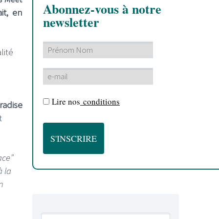
Abonnez-vous à notre
it, en
newsletter
lité
Lire nos
conditions
radise
t
ace”
à la
n