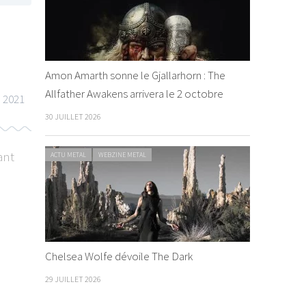
Amon Amarth sonne le Gjallarhorn : The
Allfather Awakens arrivera le 2 octobre
 2021
30 JUILLET 2026
ant
ACTU METAL
WEBZINE METAL
Chelsea Wolfe dévoile The Dark
29 JUILLET 2026