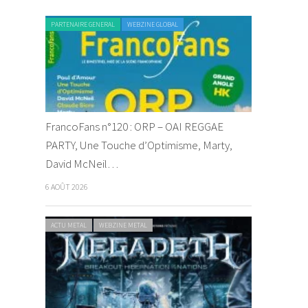
PARTENAIRE GENERAL
WEBZINE GLOBAL
FrancoFans n°120 : ORP – OAI REGGAE
PARTY, Une Touche d’Optimisme, Marty,
David McNeil…
6 AOÛT 2026
ACTU METAL
WEBZINE METAL