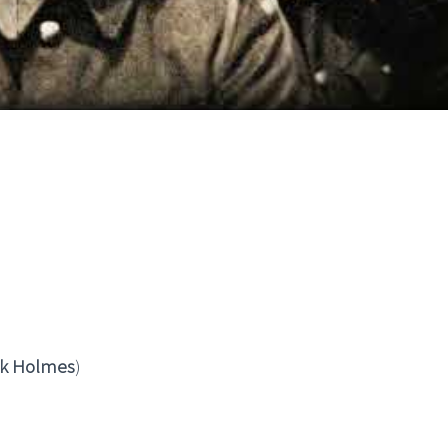
I
LE GROS RIFFIFI
S RIFFIFI – Surfin’
LE GROS RIFFIFI –
ers !!!
Littératurock !!!
ck Holmes
)
)