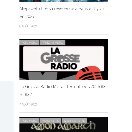
Megadeth tire sa révérence à Paris et Lyon
en 2027
6 AOÛT 2026
ACTU METAL
WEBZINE METAL
La Grosse Radio Metal : les entrées 2026 #31
et #32
4 AOÛT 2026
ACTU METAL
VIDEO METAL
WEBZINE METAL