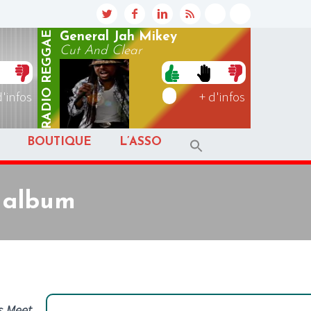
REGGAE
General Jah Mikey
Cut And Clear
RADIO
d'infos
+ d'infos
BOUTIQUE
L’ASSO
n album
s Meet