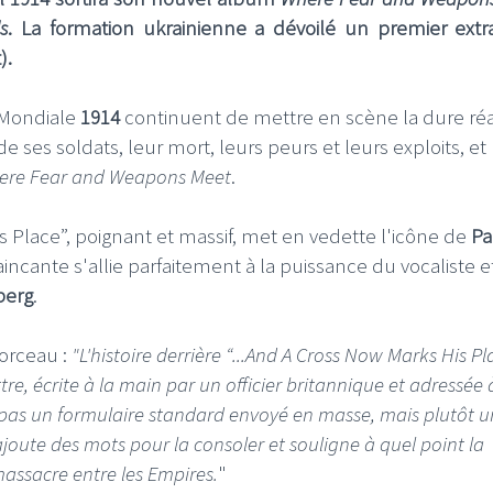
s
. La formation ukrainienne a dévoilé un premier extra
).
 Mondiale
1914
continuent de mettre en scène la dure réa
e ses soldats, leur mort, leurs peurs et leurs exploits, et
ere Fear and Weapons Meet
.
s Place”, poignant et massif, met en vedette l'icône de
Pa
ncante s'allie parfaitement à la puissance du vocaliste e
berg
.
orceau :
"L'histoire derrière “...And A Cross Now Marks His Pl
ttre, écrite à la main par un officier britannique et adressée 
pas un formulaire standard envoyé en masse, mais plutôt u
 ajoute des mots pour la consoler et souligne à quel point la
massacre entre les Empires.
"