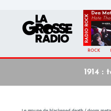
Dea Mat
ROCK
Hate That
RADIO
ROCK
1914 :
Le groupe de blackened death / doom metal