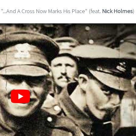
 "...And A Cross Now Marks His Place" (feat.
Nick Holmes
) 