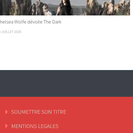
helsea Wolfe dévoile The Dark
9 JUILLET 2026
SOUMETTRE SON TITRE
MENTIONS LEGALES