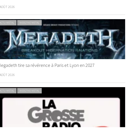
 AOÛT 2026
ACTU METAL
WEBZINE METAL
egadeth tire sa révérence à Paris et Lyon en 2027
 AOÛT 2026
ACTU METAL
WEBZINE METAL