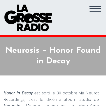
Neurosis – Honor Found
in Decay
Honor in Decay
est sorti le 30 octobre via Neurot
Recordings, c’est le dixième album studio de
Neurosis
. L'album marquera la cinquième