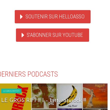
SOUTENIR SUR HELLOASSO
S'ABONNER SUR YOUTUBE
DERNIERS PODCASTS
LE GROS RIFFIFI
LE GROS RIFFIFI – Seven Days To Rock !!!