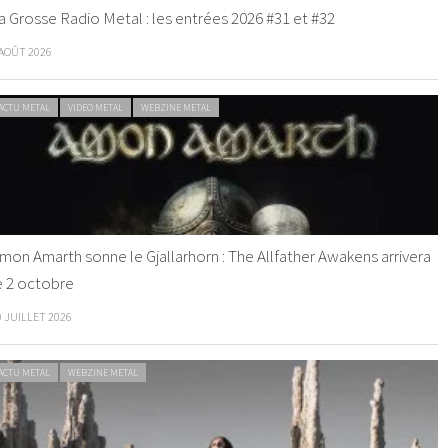
a Grosse Radio Metal : les entrées 2026 #31 et #32
 AOÛT 2026
ACTU METAL
VIDEO METAL
WEBZINE METAL
mon Amarth sonne le Gjallarhorn : The Allfather Awakens arrivera
e 2 octobre
0 JUILLET 2026
ACTU METAL
WEBZINE METAL