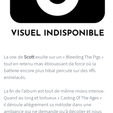
La voix de
Scott
exulte sur un « Bleeding The Pigs »
tout en retenu mais éblouissant de force où la
batterie encore plus tribal percute sur des riffs
entrelacés.
La fin de l’album est tout de même moins intense.
Quand au long et tortueux « Casting Of The Ages »
il déroule allégrement sa mélodie dans une
ambiance qui ne demande qu’à décoller et nous