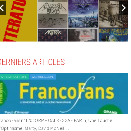
DERNIERS ARTICLES
PARTENAIRE GENERAL
WEBZINE GLOBAL
rancoFans n°120 : ORP – OAI REGGAE PARTY, Une Touche
’Optimisme, Marty, David McNeil…