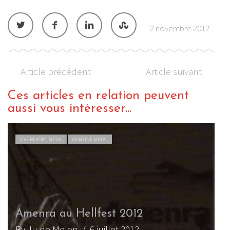
2 novembre 2012
Article précédent
Article suivant
Ces articles en relation peuvent
aussi vous intéresser...
LIVE REPORT METAL
WEBZINE METAL
Amenra au Hellfest 2012
By Ju de Melon
/ 6 juillet 2012