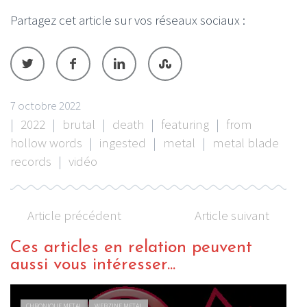
Partagez cet article sur vos réseaux sociaux :
7 octobre 2022
|
2022
|
brutal
|
death
|
featuring
|
from
hollow words
|
ingested
|
metal
|
metal blade
records
|
vidéo
Article précédent
Article suivant
Ces articles en relation peuvent
aussi vous intéresser...
ACTU METAL
WEBZINE METAL