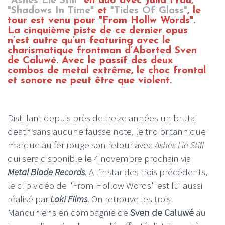
"Ashes Lie Still"
en duo avec Julia Frau,
"Shadows In Time"
et
"Tides Of Glass"
, le
tour est venu pour "From Hollw Words".
La cinquième piste de ce dernier opus
n’est autre qu’un featuring avec le
charismatique frontman d’Aborted Sven
de Caluwé. Avec le passif des deux
combos de metal extrême, le choc frontal
et sonore ne peut être que violent.
Distillant depuis près de treize années un brutal
death sans aucune fausse note, le trio britannique
marque au fer rouge son retour avec
Ashes Lie Still
qui sera disponible le 4 novembre prochain via
Metal Blade Records
. A l’instar des trois précédents,
le clip vidéo de "From Hollow Words" est lui aussi
réalisé par
Loki Films
. On retrouve les trois
Mancuniens en compagnie de
Sven de Caluwé
au