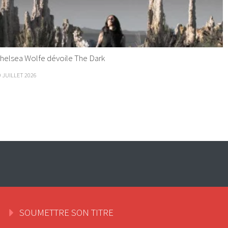
helsea Wolfe dévoile The Dark
9 JUILLET 2026
SOUMETTRE SON TITRE