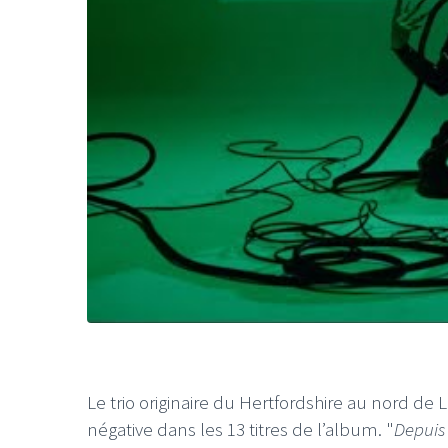
Le trio originaire du Hertfordshire au nord d
négative dans les 13 titres de l’album. "
Depuis