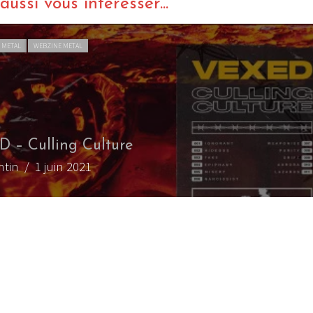
ussi vous intéresser...
 METAL
WEBZINE METAL
 – Culling Culture
ntin
/ 1 juin 2021