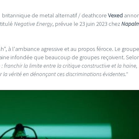
n britannique de metal alternatif / deathcore
Vexed
anno
titulé
Negative Energy
, prévue le 23 juin 2023 chez
Napal
sh", à l'ambiance agressive et au propos féroce. Le groupe
aine infondée que beaucoup de groupes reçoivent. Selon
anchir la limite entre la critique constructive et la haine, 
 la vérité en dénonçant ces discriminations évidentes."