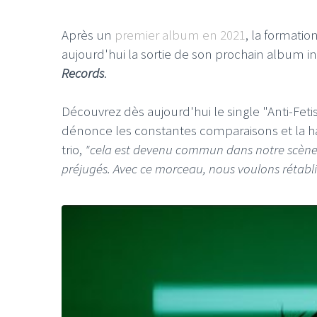
Après un
premier album en 2021
, la formatio
aujourd'hui la sortie de son prochain album in
Records
.
Découvrez dès aujourd'hui le single "Anti-Feti
dénonce les constantes comparaisons et la h
trio,
"cela est devenu commun dans notre scène : fr
préjugés. Avec ce morceau, nous voulons rétablir