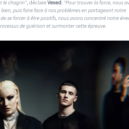
t le chagrin"
, déclare
Vexed
.
"Pour trouver la force, nous a
 bien, puis faire face à nos problèmes en partageant notre
u de se forcer à être positifs, nous avons concentré notre éne
ocessus de guérison et surmonter cette épreuve.
FI
LE GROS RIFFIFI
S RIFFIFI – Surfin’
LE GROS RIFFIFI –
ers !!!
Littératurock !!!