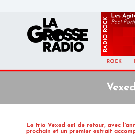
Les Agit
ROCK
Pool Part
RADIO
ROCK
Vexed
Le trio Vexed est de retour, avec l'an
prochain et un premier extrait accomp