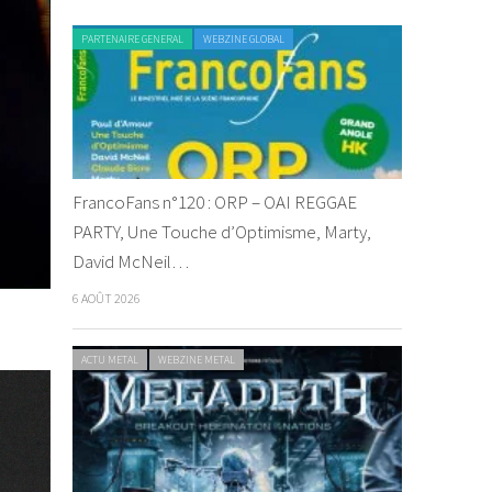
PARTENAIRE GENERAL
WEBZINE GLOBAL
FrancoFans n°120 : ORP – OAI REGGAE
PARTY, Une Touche d’Optimisme, Marty,
David McNeil…
6 AOÛT 2026
ACTU METAL
WEBZINE METAL