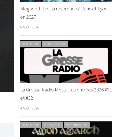
Megadeth tire sa révérence à Paris et Lyon
en 2027
6 AOÛT 2026
ACTU METAL
WEBZINE METAL
La Grosse Radio Metal : les entrées 2026 #31
et #32
4 AOÛT 2026
ACTU METAL
VIDEO METAL
WEBZINE METAL