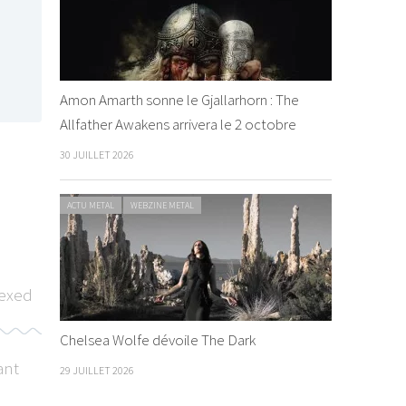
Amon Amarth sonne le Gjallarhorn : The
Allfather Awakens arrivera le 2 octobre
30 JUILLET 2026
ACTU METAL
WEBZINE METAL
exed
Chelsea Wolfe dévoile The Dark
ant
29 JUILLET 2026