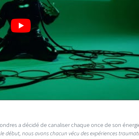
e Londres a décidé de canaliser chaque once de son énergi
 le début, nous avons chacun vécu des expériences traumat