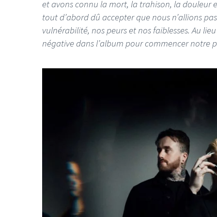
et avons connu la mort, la trahison, la douleur e
tout d’abord dû accepter que nous n’allions pas
vulnérabilité, nos peurs et nos faiblesses. Au lie
négative dans l’album pour commencer notre pr
LE GROS RIFFIFI
LE GROS RIFFI
LE GROS RIFFIFI –
LE GRO
Christmas Riffifi 2025 !!!
The Cov