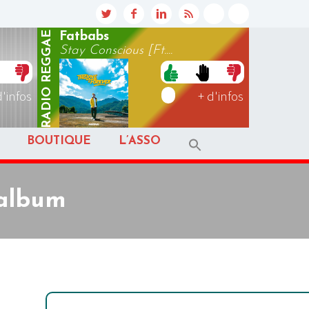
REGGAE
Fatbabs
Stay Conscious [Ft....
RADIO
d'infos
+ d'infos
BOUTIQUE
L’ASSO
 album