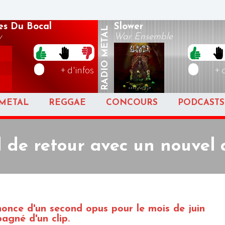
es Du Bocal
Slower
METAL
y
War Ensemble
RADIO
+ d'infos
+ 
METAL
REGGAE
CONCOURS
PODCASTS
 de retour avec un nouvel
nonce d'un second opus pour le mois de juin
agné d'un clip.