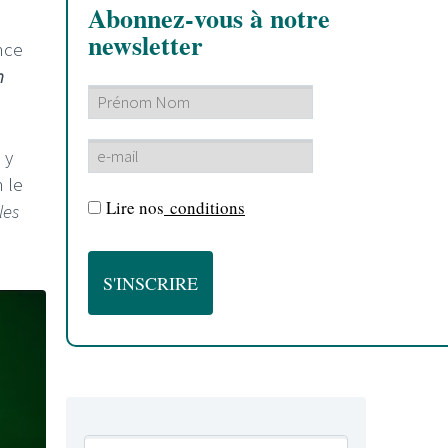
Abonnez-vous à notre
newsletter
nce
m
 y
 le
Lire nos
conditions
les