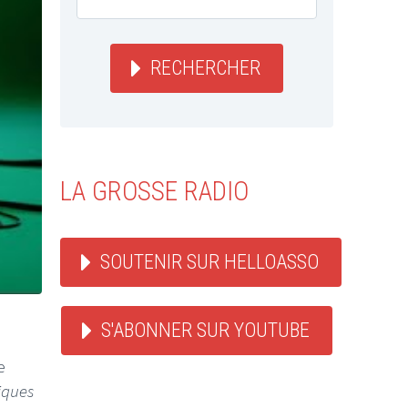
RECHERCHER
LA GROSSE RADIO
SOUTENIR SUR HELLOASSO
S'ABONNER SUR YOUTUBE
e
iques