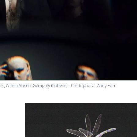
e), Willem Mason-Geraghty (batterie) - Crédit photo : Andy Ford