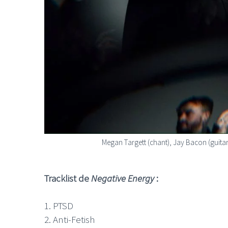
Megan Targett (chant), Jay Bacon (guitar
Tracklist de
Negative Energy
:
1. PTSD
2. Anti-Fetish