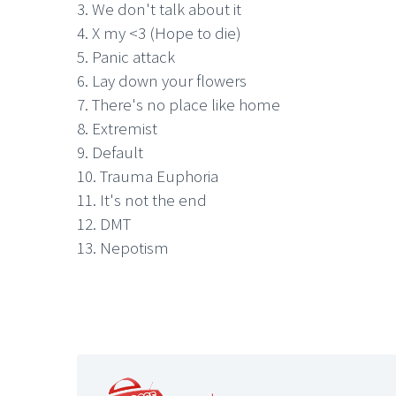
3. We don't talk about it
4. X my <3 (Hope to die)
5. Panic attack
6. Lay down your flowers
7. There's no place like home
8. Extremist
9. Default
10. Trauma Euphoria
11. It's not the end
12. DMT
13. Nepotism