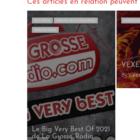
Ces articles en relation peuvent a
ACTU METAL
GROSSES SELECTIONS METAL
CHRONIQUE
WEBZINE METAL
VEXED
By Vale
Le Big Very Best Of 2021
de La Grosse Radio