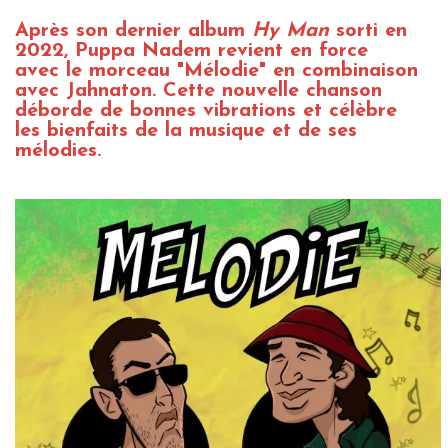
Après son dernier album
Hy Man
sorti en
2022, Puppa Nadem revient en force
avec le morceau "Mélodie" en combinaison
avec Jahnaton. Cette nouvelle chanson
déborde de bonnes vibrations et célèbre
les bienfaits de la musique et de ses
mélodies.