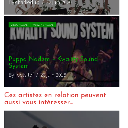
By charliedub
/ 22 juin 2020
VIDEO REGGAE
WEBZINE REGGAE
Puppa Nadem – Kwality Sound
System
By roots tof
/ 28 juin 2018
Ces artistes en relation peuvent
aussi vous intéresser...