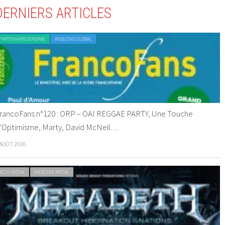
DERNIERS ARTICLES
PARTENAIRE GENERAL
WEBZINE GLOBAL
rancoFans n°120 : ORP – OAI REGGAE PARTY, Une Touche
’Optimisme, Marty, David McNeil…
 AOÛT 2026
ACTU METAL
WEBZINE METAL