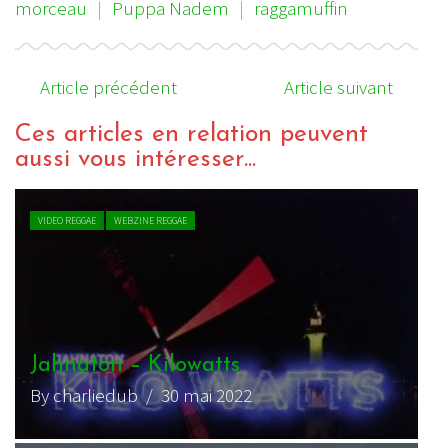
morceau
|
Puppa Nadem
|
raggamuffin
Article précédent
Article suivant
Ces articles en relation peuvent
aussi vous intéresser...
VIDEO REGGAE
WEBZINE REGGAE
Jahnaton – Kilowatts
By charliedub
/ 30 mai 2022