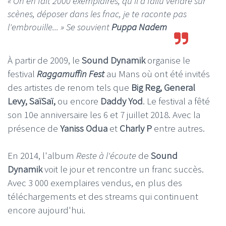
« On en fait 2000 exemplaires, qu'il a fallu vendre sur
scènes, déposer dans les fnac, je te raconte pas
l'embrouille... »
Se souvient
Puppa Nadem
À partir de 2009, le
Sound Dynamik
organise le
festival
Raggamuffin Fest
au Mans où ont été invités
des artistes de renom tels que
Big Reg, General
Levy, SaïSaï,
ou encore
Daddy Yod
. Le festival a fêté
son 10e anniversaire les 6 et 7 juillet 2018. Avec la
présence de
Yaniss Odua
et
Charly P
entre autres.
En 2014, l'album
Reste à l'écoute
de
Sound
Dynamik
voit le jour et rencontre un franc succès.
Avec 3 000 exemplaires vendus, en plus des
téléchargements et des streams qui continuent
encore aujourd'hui.