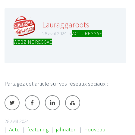
Lauraggaroots
28 avril 2024 in
ACTU REGGAE
,
WEBZINE REGGAE
Partagez cet article sur vos réseaux sociaux :
28 avril 2024
|
Actu
|
featuring
|
jahnaton
|
nouveau