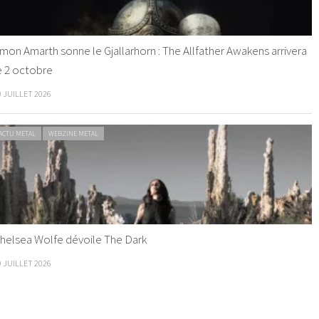
mon Amarth sonne le Gjallarhorn : The Allfather Awakens arrivera
e 2 octobre
0 JUILLET 2026
ACTU METAL
WEBZINE METAL
helsea Wolfe dévoile The Dark
9 JUILLET 2026