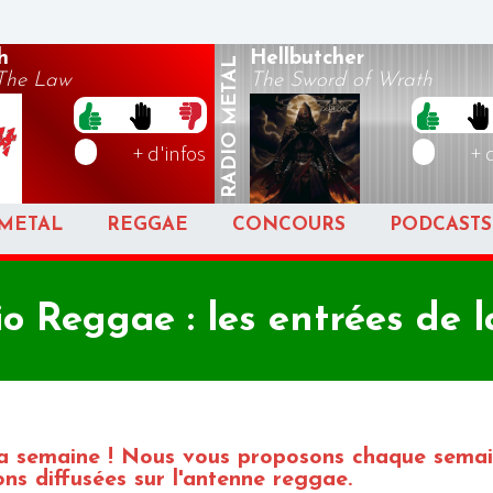
h
Hellbutcher
METAL
 The Law
The Sword of Wrath
RADIO
+ d'infos
+ 
METAL
REGGAE
CONCOURS
PODCASTS
o Reggae : les entrées de l
 la semaine ! Nous vous proposons chaque sema
ns diffusées sur l'antenne reggae.