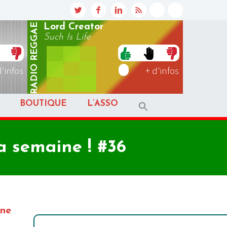
REGGAE
Lord Creator
Such Is Life
RADIO
d'infos
+ d'infos
BOUTIQUE
L’ASSO
a semaine ! #36
ine