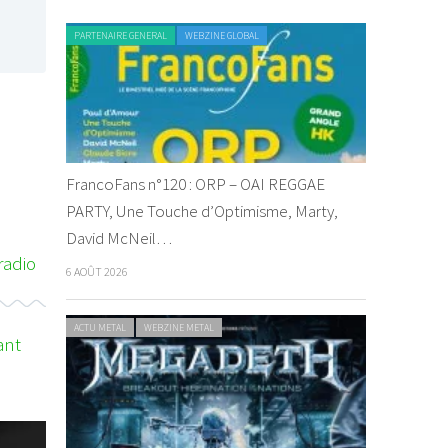
PARTENAIRE GENERAL
WEBZINE GLOBAL
FrancoFans n°120 : ORP – OAI REGGAE
PARTY, Une Touche d’Optimisme, Marty,
David McNeil…
adio
6 AOÛT 2026
ACTU METAL
WEBZINE METAL
ant