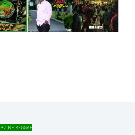
I
LE GROS RIFFIFI
S RIFFIFI – Surfin’
LE GROS RIFFIFI –
ers !!!
Littératurock !!!
BZINE REGGAE