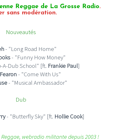
tenne Reggae de La Grosse Radio
.
er sans modération.
Nouveautés
eh
- "Long Road Home"
ooks
- "Funny How Money"
-A-Dub School" [ft.
Frankie Paul
]
 Fearon
- "Come With Us"
use
- "Musical Ambassador"
Dub
rry
- "Butterfly Sky" [ft.
Hollie Cook
]
 Reggae, webradio militante depuis 2003 !