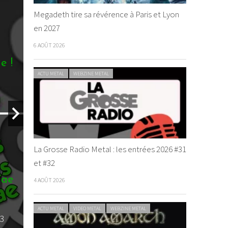
GAE
WEBZINE REGGAE
Megadeth tire sa révérence à Paris et Lyon
en 2027
6 AOÛT 2026
rosse Radio Reggae : les entrées de la semai
ACTU METAL
WEBZINE METAL
ion
/ 8 septembre 2023
La Grosse Radio Metal : les entrées 2026 #31
et #32
4 AOÛT 2026
ACTU METAL
VIDEO METAL
WEBZINE METAL