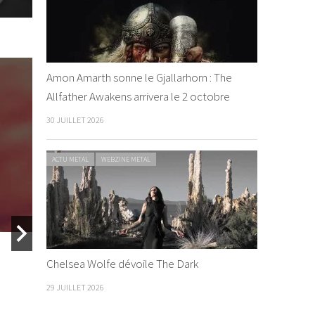
Amon Amarth sonne le Gjallarhorn : The
Allfather Awakens arrivera le 2 octobre
30 JUILLET 2026
ACTU METAL
WEBZINE METAL
I-taweh
Chelsea Wolfe dévoile The Dark
29 JUILLET 2026