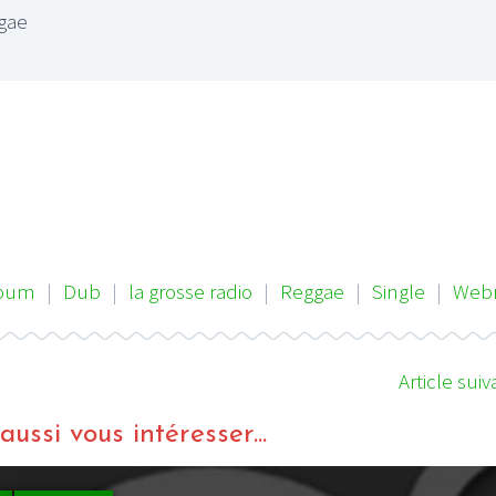
gae
lbum
|
Dub
|
la grosse radio
|
Reggae
|
Single
|
Webr
Article suiv
ussi vous intéresser...