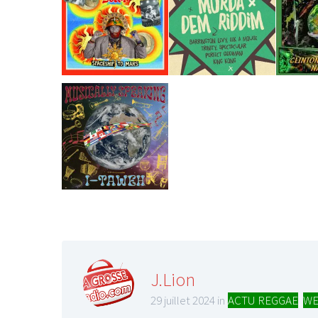
LE GROS RIFFIFI
LE GROS RIFFIF
LE GROS RIFFIFI –
LE GRO
Christmas Riffifi 2025 !!!
The Cov
J.Lion
29 juillet 2024 in
ACTU REGGAE
,
WE