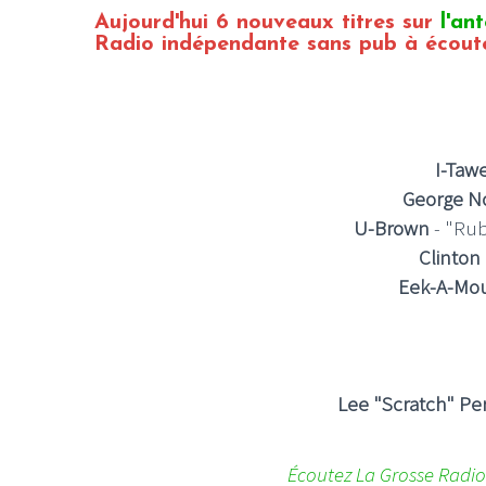
Aujourd'hui 6 nouveaux titres sur
l'an
Radio indépendante sans pub à écout
I-Taw
George N
U-Brown
- "Rub
Clinton
Eek-A-Mo
Lee "Scratch" Pe
Écoutez La Grosse Radio