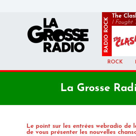
The Clas
ROCK
I Fought
RADIO
ROCK
La Grosse Radi
Le point sur les entrées webradio de
de vous présenter les nouvelles chanso