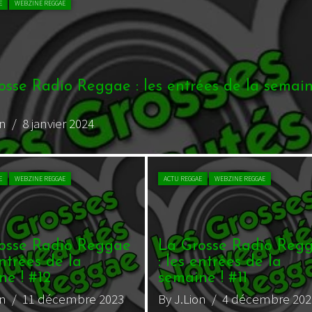
ACTU REGGAE
WEBZINE REGGAE
ACTU REG
maine !
La G
#1
By J.L
 Reggae
La Grosse Radio Reggae
a
: les entrées de la
semaine ! #10
e 2023
By J.Lion
/ 27 novembre 2023