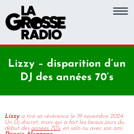
Lizzy – disparition d’un
DJ des années 70’s
Lizzy
a tiré sa révérence le 19 novembre 2024.
Un Dj discret, mais qui a fait les beaux jours du
début des
années 70's
, en solo ou avec son ami