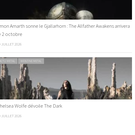
mon Amarth sonne le Gjallarhorn : The Allfather Awakens arrivera
e 2 octobre
0 JUILLET 2026
ACTU METAL
WEBZINE METAL
helsea Wolfe dévoile The Dark
9 JUILLET 2026