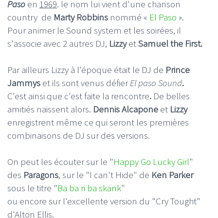
Paso
en
1969
. le nom lui vient d'une chanson
country de
Marty Robbins
nommé «
El Paso
».
Pour animer le Sound system et les soirées, il
s'associe avec 2 autres DJ,
Lizzy
et
Samuel the First.
Par ailleurs Lizzy à l'époque était le DJ de
Prince
Jammys
et ils sont venus défier
El paso Sound
.
C'est ainsi que c'est faite la rencontre
.
De belles
amitiés naissent alors.
Dennis Alcapone
et
Lizzy
enregistrent même ce qui seront les premières
combinaisons de DJ sur des versions.
On peut les écouter sur le "
Happy Go Lucky Girl
"
des
Paragons
, sur le "I can't Hide" de
Ken Parker
sous le titre "
Ba ba ri ba skank
"
ou encore sur l'excellente version du "Cry Tought"
d'Alton Ellis.