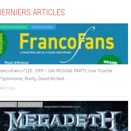
DERNIERS ARTICLES
PARTENAIRE GENERAL
WEBZINE GLOBAL
rancoFans n°120 : ORP – OAI REGGAE PARTY, Une Touche
’Optimisme, Marty, David McNeil…
 AOÛT 2026
ACTU METAL
WEBZINE METAL