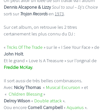
On peut avoir un idée de son travail via l'album
Dennis Alcapone & Lizzy
Soul to soul – Dj's Choice
sorti sur
Trojan Records
en
1973
.
Sur cet album, on retrouve les 2 titres
certainement les plus connu du DJ :
«
Tricks Of The Trade
» sur le « I See Your Face » de
John Holt
.
Et le grand « Love Is A Treasure » sur l'original de
Freddie McKay
.
Il sort aussi de très belles combinaisons.
Avec
Nicky Thomas
«
Musical Excursion
» et
«
Children Blessing
»
Delroy Wilson
«
Double attack
».
Oou encore
Cornell Campbell
«
Aquarius
».