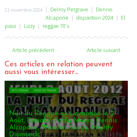
|
Delroy Petgrave
|
Dennis
21 novembre 2024
Alcapone
|
disparition 2024
|
El
paso
|
Lizzy
|
reggae 70's
Article précédent
Article suivant
Ces articles en relation peuvent
aussi vous intéresser...
ACTU REGGAE
WEBZINE REGGAE
Nuit du Reggae au Lavandou le 2
Août, Danakil, Pablo Moses, Dennis
Alcapone, Winston Reedy, Mighty
Diamonds